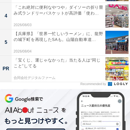
「これ絶対に便利なやつや」ダイソーの折り畳
み式ランドリーバスケットが高評価「使わ...
4
2026/08/03
【兵庫県】「世界一忙しいラーメン」に、龍野
の城下町を再現したSAも。山陽自動車道...
5
2026/08/04
「宝くじ、運じゃなかった」当たる人は“同じ
こと”してる
PR
合同会社デジタルファーム
Recommended by