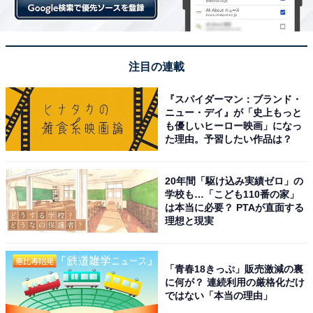
注目の連載
『スパイダーマン：ブランド・
ニュー・デイ』が「史上もっと
も優しいヒーロー映画」になっ
た理由。予習したい作品は？
20年間「駆け込み実績ゼロ」の
学校も…「こども110番の家」
は本当に必要？ PTAが直面する
理想と現実
「青春18きっぷ」販売激減の裏
に何が？ 連続利用の厳格化だけ
ではない「本当の理由」