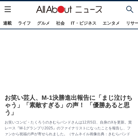
連載
ライフ
グルメ
社会
IT・ビジネス
エンタメ
リサ
お笑い芸人、M-1決勝進出報告に「まじ泣けち
ゃう」「素敵すぎる」の声！ 「優勝あると思
う」
お笑いコンビ・たくろうのきむらバンドさんは12月5日、自身のXを更新。賞
レース『M-1グランプリ2025』のファイナリストになったことを報告し、フ
ァンから祝福の声が寄せられました。（サムネイル画像出典：きむらバンド