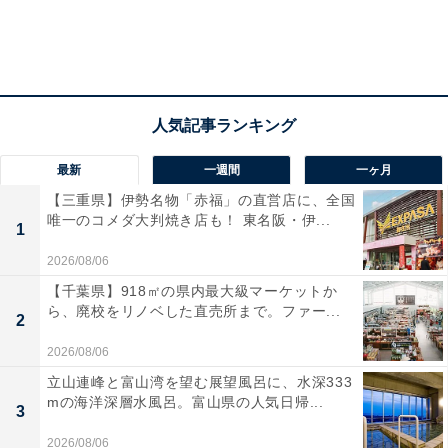
最新
一週間
一ヶ月
【三重県】伊勢名物「赤福」の直営店に、全国
唯一のコメダ大判焼き店も！ 東名阪・伊...
1
2026/08/06
【千葉県】918㎡の県内最大級マーケットか
ら、廃校をリノベした直売所まで。ファー...
2
2026/08/06
立山連峰と富山湾を望む展望風呂に、水深333
mの海洋深層水風呂。富山県の人気日帰...
3
2026/08/06