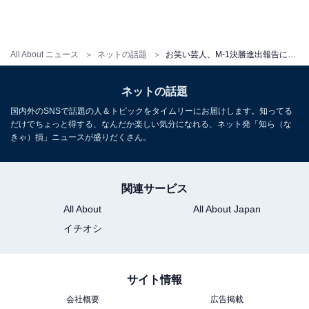
All About ニュース
ネットの話題
お笑い芸人、M-1決勝進出報告に「まじ泣けちゃう」「素敵すぎる」の声！ 「優勝あると思う」
ネットの話題
国内外のSNSで話題の人＆トピックをタイムリーにお届けします。知ってる
だけでちょっと得する、なんだか楽しい気分になれる、ネット発「知ら（な
きゃ）損」ニュースが盛りだくさん。
関連サービス
All About
All About Japan
イチオシ
サイト情報
会社概要
広告掲載