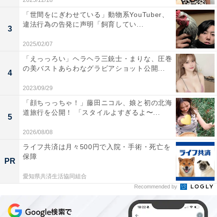
2025/12/18
「世間をにぎわせている」動物系YouTuber、
違法行為の告発に声明「飼育してい...
3
2025/02/07
「えっっろい」ヘラヘラ三銃士・まりな、圧巻
の美バストあらわなグラビアショット公開...
4
2023/09/29
「顔ちっっちゃ！」藤田ニコル、娘と初の北海
道旅行を公開！ 「スタイルよすぎるよ〜...
5
2026/08/08
ライフ共済は月々500円で入院・手術・死亡を
保障
PR
愛知県共済生活協同組合
Recommended by