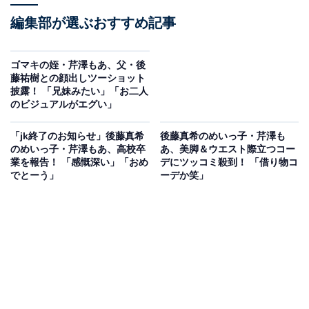
編集部が選ぶおすすめ記事
ゴマキの姪・芹澤もあ、父・後
藤祐樹との顔出しツーショット
披露！ 「兄妹みたい」「お二人
のビジュアルがエグい」
「jk終了のお知らせ」後藤真希
後藤真希のめいっ子・芹澤も
のめいっ子・芹澤もあ、高校卒
あ、美脚＆ウエスト際立つコー
業を報告！ 「感慨深い」「おめ
デにツッコミ殺到！ 「借り物コ
でとーう」
ーデか笑」