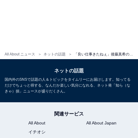
All About ニュース
ネットの話題
「良い仕事きたねぇ」後藤真希の19歳美人めい、オフショットに反響！ 「アイドル兼モデル」
ネットの話題
国内外のSNSで話題の人＆トピックをタイムリーにお届けします。知ってる
だけでちょっと得する、なんだか楽しい気分になれる、ネット発「知ら（な
きゃ）損」ニュースが盛りだくさん。
関連サービス
All About
All About Japan
イチオシ