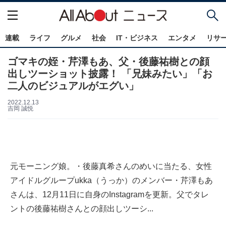
連載
ライフ
グルメ
社会
IT・ビジネス
エンタメ
リサ
ゴマキの姪・芹澤もあ、父・後藤祐樹との顔
出しツーショット披露！ 「兄妹みたい」「お
二人のビジュアルがエグい」
2022.12.13
吉岡 誠悦
元モーニング娘。・後藤真希さんのめいに当たる、女性
アイドルグループukka（うっか）のメンバー・芹澤もあ
さんは、12月11日に自身のInstagramを更新。父でタレ
ントの後藤祐樹さんとの顔出しツーシ...