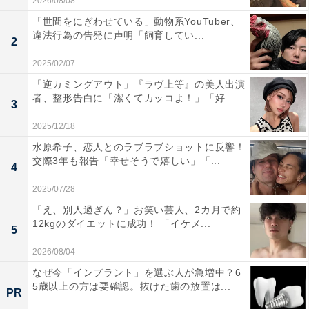
2026/08/08
「世間をにぎわせている」動物系YouTuber、
違法行為の告発に声明「飼育してい...
2
2025/02/07
「逆カミングアウト」『ラヴ上等』の美人出演
者、整形告白に「潔くてカッコよ！」「好...
3
2025/12/18
水原希子、恋人とのラブラブショットに反響！
交際3年も報告「幸せそうで嬉しい」「...
4
2025/07/28
「え、別人過ぎん？」お笑い芸人、2カ月で約
12kgのダイエットに成功！ 「イケメ...
5
2026/08/04
なぜ今「インプラント」を選ぶ人が急増中？6
5歳以上の方は要確認。抜けた歯の放置は...
PR