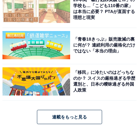
学校も…「こども110番の家」
は本当に必要？ PTAが直面する
理想と現実
「青春18きっぷ」販売激減の裏
に何が？ 連続利用の厳格化だけ
ではない「本当の理由」
「移民」に冷たいのはどっちな
のか？ スイスの厳格過ぎる学歴
選別と、日本の曖昧過ぎる外国
人政策
連載をもっと見る