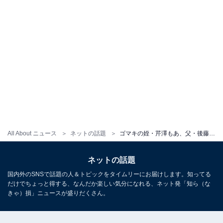
All About ニュース
ネットの話題
ゴマキの姪・芹澤もあ、父・後藤祐樹との顔出しツーショット披露！ 「兄妹みたい」「お二人のビジュアルがエグい」
ネットの話題
国内外のSNSで話題の人＆トピックをタイムリーにお届けします。知ってる
だけでちょっと得する、なんだか楽しい気分になれる、ネット発「知ら（な
きゃ）損」ニュースが盛りだくさん。