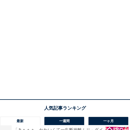
最新
一週間
一ヶ月
「あぁぁぁ。かわいくて一生断捨離ムリ」ダイ