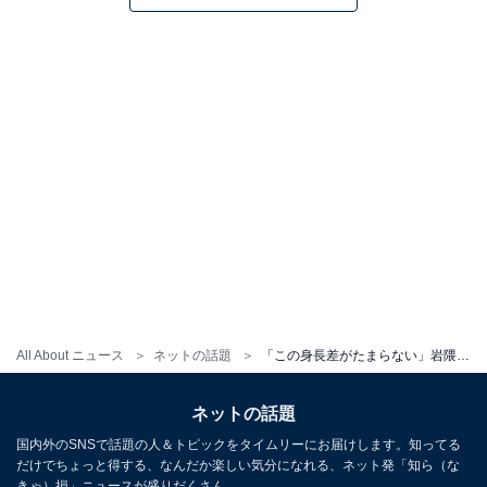
All About ニュース
ネットの話題
「この身長差がたまらない」岩隈久志、“結婚23周年”美人妻との顔出しショット公開！ 娘を抱く家族3ショット
ネットの話題
国内外のSNSで話題の人＆トピックをタイムリーにお届けします。知ってる
だけでちょっと得する、なんだか楽しい気分になれる、ネット発「知ら（な
きゃ）損」ニュースが盛りだくさん。