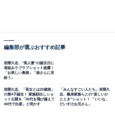
編集部が選ぶおすすめ記事
岩隈久志、“美人妻”の誕生日に
肩組みラブラブショット披露！
「お美しい奥様」「娘さんに見
紛う」
岩隈久志、「長女とは20歳差」
「みんなすごい人たち」岩隈久
の第4子誕生！ 家族顔出しショ
志、義弟家族らとの“楽しいひ
ット公開＆「30代を飛び越えて
ととき”ショット！ 「いいな、
40代で出産」と明かす
だいすけお兄さん」