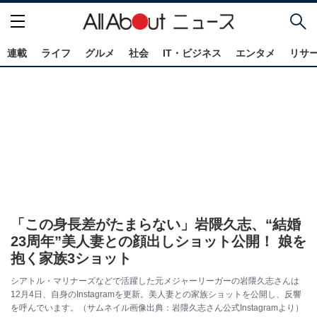
連載
ライフ
グルメ
社会
IT・ビジネス
エンタメ
リサ
「この身長差がたまらない」岩隈久志、“結婚
23周年”美人妻との顔出しショット公開！ 娘を
抱く家族3ショット
シアトル・マリナーズなどで活躍した元メジャーリーガーの岩隈久志さんは
12月4日、自身のInstagramを更新。美人妻との家族ショットを公開し、反響
を呼んでいます。（サムネイル画像出典：岩隈久志さん公式Instagramより）