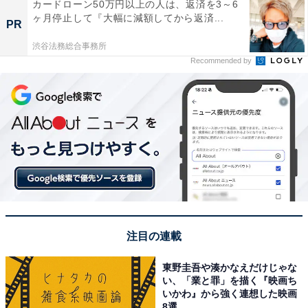
カードローン50万円以上の人は、返済を3～6
ヶ月停止して『大幅に減額してから返済...
PR
渋谷法務総合事務所
Recommended by
注目の連載
東野圭吾や湊かなえだけじゃな
い、「業と罪」を描く『映画ち
いかわ』から強く連想した映画
8選