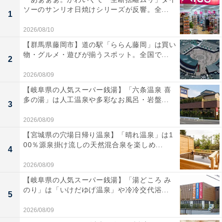
ソーのサンリオ日焼けシリーズが反響。全...
1
2026/08/10
【群馬県藤岡市】道の駅「ららん藤岡」は買い
物・グルメ・遊びが揃うスポット。全国で...
2
2026/08/09
【岐阜県の人気スーパー銭湯】「六条温泉 喜
多の湯」は人工温泉や多彩なお風呂・岩盤...
3
2026/08/09
【宮城県の穴場日帰り温泉】「晴れ温泉」は1
00％源泉掛け流しの天然混合泉を楽しめ...
4
2026/08/09
【岐阜県の人気スーパー銭湯】「湯どころ み
のり」は「いけだゆげ温泉」や冷冷交代浴...
5
2026/08/09