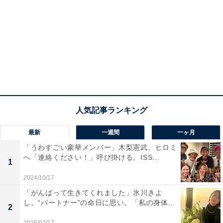
最新
一週間
一ヶ月
「うわすごい豪華メンバー」木梨憲武、ヒロミ
へ「連絡ください！」呼び掛ける。ISS...
1
2024/10/17
「がんばって生きてくれました」氷川きよ
し、“パートナー”の命日に思い。「私の身体...
2