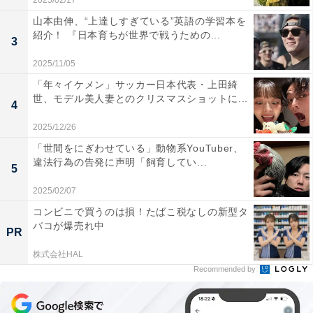
2025/02/17
山本由伸、“上達しすぎている”英語の学習本を
紹介！ 『日本育ちが世界で戦うための...
3
2025/11/05
「年々イケメン」サッカー日本代表・上田綺
世、モデル美人妻とのクリスマスショットに...
4
2025/12/26
「世間をにぎわせている」動物系YouTuber、
違法行為の告発に声明「飼育してい...
5
2025/02/07
コンビニで買うのは損！たばこ税なしの新型タ
バコが爆売れ中
PR
株式会社HAL
Recommended by