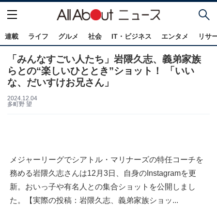
連載
ライフ
グルメ
社会
IT・ビジネス
エンタメ
リサ
「みんなすごい人たち」岩隈久志、義弟家族
らとの“楽しいひととき”ショット！ 「いい
な、だいすけお兄さん」
2024.12.04
多町野 望
メジャーリーグでシアトル・マリナーズの特任コーチを
務める岩隈久志さんは12月3日、自身のInstagramを更
新。おいっ子や有名人との集合ショットを公開しまし
た。【実際の投稿：岩隈久志、義弟家族ショッ...