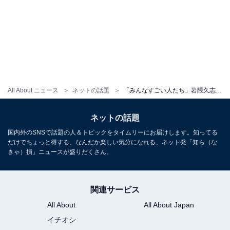
All About ニュース
ネットの話題
「みんなすごい人たち」岩隈久志、義弟家族らとの“楽しいひととき”ショット！ 「いいな、だいすけお兄さん」
ネットの話題
国内外のSNSで話題の人＆トピックをタイムリーにお届けします。知ってる
だけでちょっと得する、なんだか楽しい気分になれる、ネット発「知ら（な
きゃ）損」ニュースが盛りだくさん。
関連サービス
All About
All About Japan
イチオシ