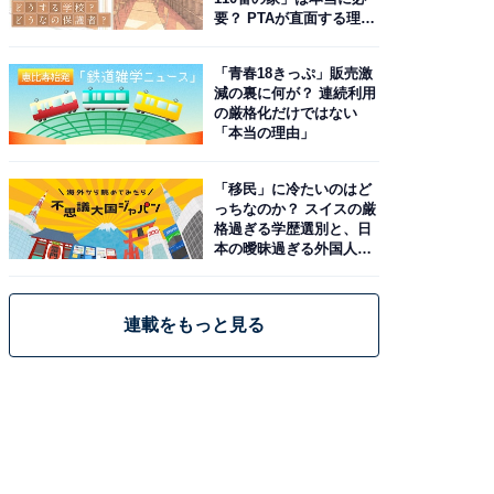
要？ PTAが直面する理想
と現実
「青春18きっぷ」販売激
減の裏に何が？ 連続利用
の厳格化だけではない
「本当の理由」
「移民」に冷たいのはど
っちなのか？ スイスの厳
格過ぎる学歴選別と、日
本の曖昧過ぎる外国人政
策
連載をもっと見る