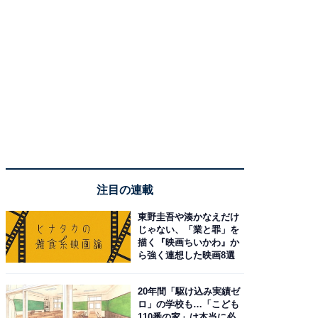
注目の連載
東野圭吾や湊かなえだけ
じゃない、「業と罪」を
描く『映画ちいかわ』か
ら強く連想した映画8選
20年間「駆け込み実績ゼ
ロ」の学校も…「こども
110番の家」は本当に必