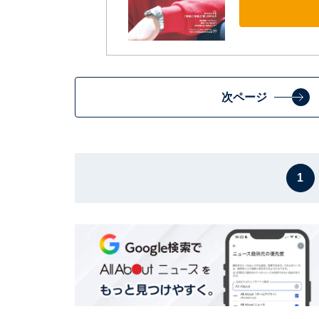
次ページ
1