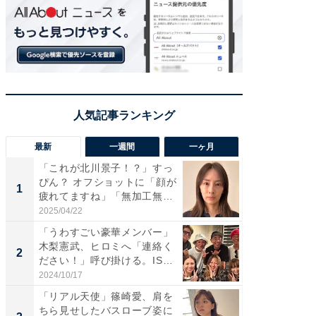
最新
一週間
一ヶ月
「これが北川景子！？」すっ
「さす
ぴん？ オフショットに「顔が
は」高
1
1
疲れてますね」「無加工無
災地を
表...
「カ...
2025/04/22
2026/08/0
「うわすごい豪華メンバー」
「女の
木梨憲武、ヒロミへ「連絡く
介、バ
2
2
ださい！」呼び掛ける。IS
らのプレ
S...
愛...
2024/10/17
2026/08/0
「リアル天使」篠崎愛、肩を
「脚が
ちら見せしたバスローブ姿に
横川尚