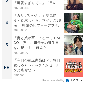
3
3
「可愛すぎんぞ～」「目の表
ムキな姿
情...
刃...
2023/03/03
2026/08/0
「ガリガリやんけ」空気階
「え、
段・鈴木もぐら、マイナス38
芸人、2
4
4
kg！ 衝撃のビフォーアフタ...
エットに
2026/04/07
2026/08/0
「妻と娘が写ってる!!!!」DAI
「脳がバ
GO、妻・北川景子の誕生日
装姿が話
5
5
をお祝い！ 「ほんと...
のお父さ
2024/08/23
2026/08/0
「今日の目玉商品は？」毎日
「え、
変わるAmazonタイムセール
の？」8
PR
PR
が見逃せない
場！Ama
Amazon
Amazon
Recommended by