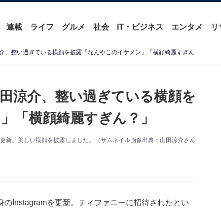
連載
ライフ
グルメ
社会
IT・ビジネス
エンタメ
リ
「リアル御曹司みたい」山田涼介、整い過ぎている横顔を披露「なんやこのイケメン」「横顔綺麗すぎん？」
田涼介、整い過ぎている横顔を
」「横顔綺麗すぎん？」
tagramを更新。美しい横顔を披露しました。（サムネイル画像出典：山田涼介さん
、自身のInstagramを更新。ティファニーに招待されたとい