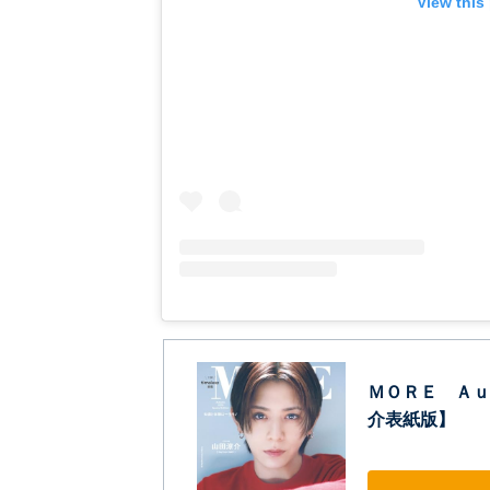
View this
ＭＯＲＥ Ａｕｔｕ
介表紙版】