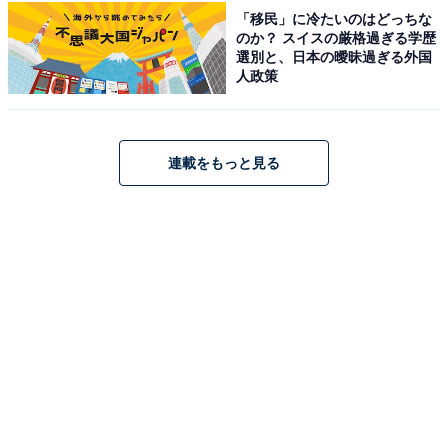
「移民」に冷たいのはどっちな
のか？ スイスの厳格過ぎる学歴
選別と、日本の曖昧過ぎる外国
こちらもおすすめ
人政策
好き＆行ってみたい「長野県の寺社仏閣」ラン
キング！ 2位「諏訪大社」を抑えた1位は？
【2025年調査】
連載をもっと見る
1
2