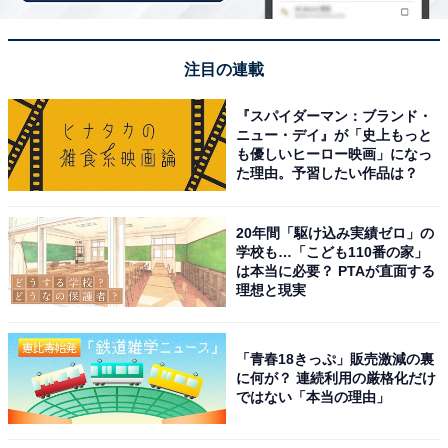
※回答者のコメントは原文ママです
注目の連載
10位までの全ランキング結果を見
次ページ
『スパイダーマン：ブランド・
る
ニュー・デイ』が「史上もっと
も優しいヒーロー映画」になっ
た理由。予習したい作品は？
20年間「駆け込み実績ゼロ」の
学校も…「こども110番の家」
は本当に必要？ PTAが直面する
理想と現実
「青春18きっぷ」販売激減の裏
に何が？ 連続利用の厳格化だけ
ではない「本当の理由」