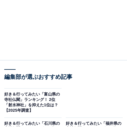
＞10位までの全ランキング結果を見る
この記事の執筆者：
坂上 恵
All About ニュースの編集者。オールアバウトに入社後、SNSトレン
ドにフォーカスした記事執筆やSEOライティングの経験を経て、の
ちにAll About ニュースチームのメンバーに加入。現在は旅行・カル
...続きを読む
チャー・エンタメなどを中心に企画編集を担当。東京都出身。居酒
屋巡りとスポーツ観戦が生きがい。
調査概要
編集部が選ぶおすすめ記事
調査期間：2025年11月21～22日
調査方法：インターネット調査
好き＆行ってみたい「富山県の
寺社仏閣」ランキング！ 2位
回答者属性：全国10～70代の男女250人（10代：2
「射水神社」を抑えた1位は？
人、20代：46人、30代：78人、40代：71人、50
【2025年調査】
代：38人、60代：13人、70代：2人）
好き＆行ってみたい「石川県の
好き＆行ってみたい「福井県の