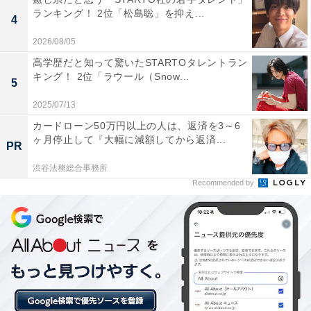
ランキング！ 2位「松島聡」を抑え...
4
1位は「伊奈波神社」でした。1900年以上の歴史を持
ち、岐阜市に鎮座する伊奈波神社は、美しい社殿と自然
2026/08/05
に囲まれた厳かな雰囲気が魅力です。初詣や節分祭など
高学歴だと知って驚いたSTARTOタレントラン
キング！ 2位「ラウール（Snow...
年間行事も豊富で、地元民からも深く信仰されていま
5
す。
2025/07/13
カードローン50万円以上の人は、返済を3～6
回答者のコメントを見ると「古くから地域の人々に親し
ヶ月停止して『大幅に減額してから返済...
PR
まれている神社で、季節ごとの祭事や美しい社殿を通し
渋谷法務総合事務所
て伝統文化に触れられそうだから」（30代女性／石川
Recommended by
県）、「岐阜城観光と併せて参拝したい場所だからで
す」（40代女性／鹿児島県）、「岐阜市の中心にあり、
地元の人々から厚く信仰されている神社です。歴史も古
く、御朱印は力強い筆致で魅力的です。参拝の思い出と
して残したいと感じました」（40代男性／北海道）とい
った声がありました。