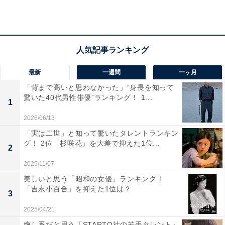
みたい」（60代男性／宮城県）などのコメントがありま
した。
最新
一週間
一ヶ月
「背まで高いと思わなかった」“身長を知って
驚いた40代男性俳優”ランキング！ 1...
1
2026/06/13
「実は二世」と知って驚いたタレントランキン
グ！ 2位「杉咲花」を大差で抑えた1位...
2
2025/11/07
美しいと思う「昭和の女優」ランキング！
「吉永小百合」を抑えた1位は？
3
2025/04/21
1位：伊奈波神社／47票
癒し系だと思う「STARTO社の若手タレント」