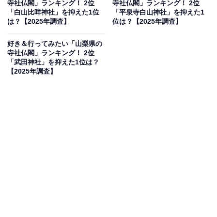
寺社仏閣」ランキング！ 2位
寺社仏閣」ランキング！ 2位
※本調査は全国250人を対象に実施したもので、結
「白山比咩神社」を抑えた1位
「平泉寺白山神社」を抑えた1
は？【2025年調査】
位は？【2025年調査】
果は回答者の意見を集計したものであり、全体の意
見を断定的に示すものではありません
好き＆行ってみたい「山梨県の
寺社仏閣」ランキング！ 2位
「武田神社」を抑えた1位は？
【2025年調査】
2位：金神社／36票
2位は「金神社（こがねじんじゃ）」でした。岐阜市の
中心部に位置する金神社は、「金運アップ」のご利益で
全国から多くの参拝者が訪れる人気スポットです。御朱
印帳やお守りも華やかで、観光地としても注目を集めて
います。
回答者からは「金運に良さそうだから」（40代女性／東
京都）、「金運アップのご利益があるとして有名だか
ら」（40代男性／大阪府）、「珍しい金色の鳥居を見て