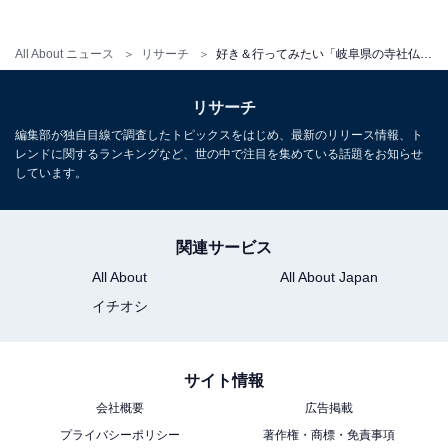
All About ニュース
リサーチ
好き＆行ってみたい「岐阜県の寺社仏閣」ランキング！ 2位「金神社」を抑えた1位は？【2025年調査】
リサーチ
編集部が独自目線で調査したトピックスをはじめ、最新のリリース情報、ト
レンドに関するランキングなど、世の中で注目を集めている話題をお知らせ
しています。
関連サービス
All About
All About Japan
イチオシ
サイト情報
会社概要
広告掲載
プライバシーポリシー
著作権・商標・免責事項