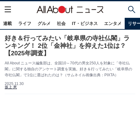
連載
ライフ
グルメ
社会
IT・ビジネス
エンタメ
リサ
好き＆行ってみたい「岐阜県の寺社仏閣」ラ
ンキング！ 2位「金神社」を抑えた1位は？
【2025年調査】
All About ニュース編集部は、全国10～70代の男女250人を対象に「寺社仏
閣」に関する独自のアンケート調査を実施。好き＆行ってみたい「岐阜県の
寺社仏閣」で1位に選ばれたのは？（サムネイル画像出典：PIXTA）
2025.11.30
坂上 恵