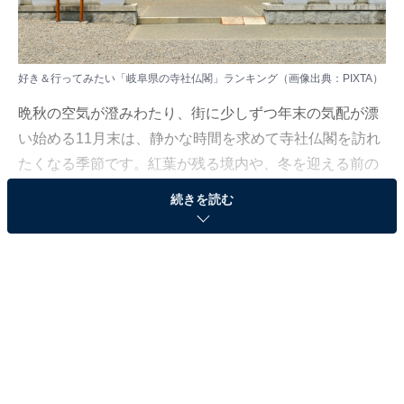
好き＆行ってみたい「岐阜県の寺社仏閣」ランキング（画像出典：PIXTA）
晩秋の空気が澄みわたり、街に少しずつ年末の気配が漂
い始める11月末は、静かな時間を求めて寺社仏閣を訪れ
たくなる季節です。紅葉が残る境内や、冬を迎える前の
凛とした空気に触れると、自然と心が落ち着いていきま
続きを読む
す。今回は、そんな時期にこそ足を運びたくなる魅力的
な寺社仏閣をご紹介します。
All About ニュース編集部は11月21～22日、全国10～70
代の男女250人を対象に「寺社仏閣」に関する独自のア
ンケート調査を実施しました。今回はその中から、好き
＆行ってみたい「岐阜県の寺社仏閣」を紹介します！