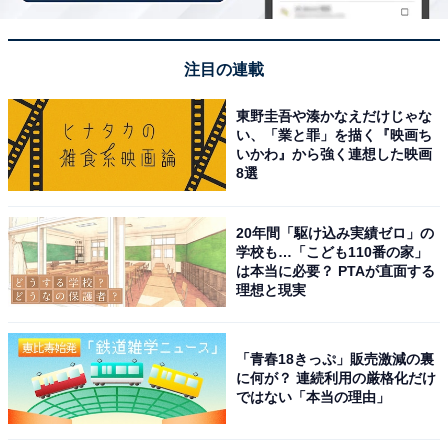
※回答者のコメントは原文ママです
注目の連載
10位までの全ランキング結果を見
次ページ
東野圭吾や湊かなえだけじゃな
る
い、「業と罪」を描く『映画ち
いかわ』から強く連想した映画
8選
20年間「駆け込み実績ゼロ」の
学校も…「こども110番の家」
は本当に必要？ PTAが直面する
理想と現実
「青春18きっぷ」販売激減の裏
に何が？ 連続利用の厳格化だけ
ではない「本当の理由」