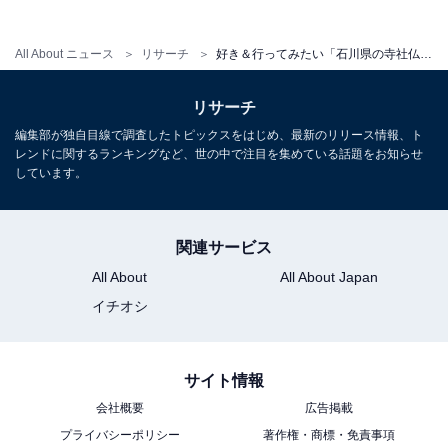
All About ニュース
リサーチ
好き＆行ってみたい「石川県の寺社仏閣」ランキング！ 2位「白山比咩神社」を抑えた1位は？【2025年調査】
リサーチ
編集部が独自目線で調査したトピックスをはじめ、最新のリリース情報、ト
レンドに関するランキングなど、世の中で注目を集めている話題をお知らせ
しています。
関連サービス
All About
All About Japan
イチオシ
サイト情報
会社概要
広告掲載
プライバシーポリシー
著作権・商標・免責事項