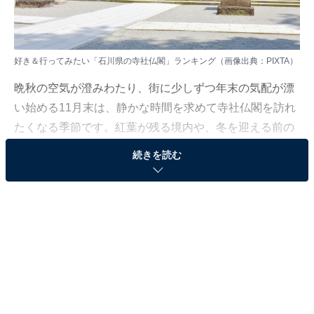
好き＆行ってみたい「石川県の寺社仏閣」ランキング（画像出典：PIXTA）
晩秋の空気が澄みわたり、街に少しずつ年末の気配が漂
い始める11月末は、静かな時間を求めて寺社仏閣を訪れ
たくなる季節です。紅葉が残る境内や、冬を迎える前の
凛とした空気に触れると、自然と心が落ち着いていきま
続きを読む
す。今回は、そんな時期にこそ足を運びたくなる魅力的
な寺社仏閣をご紹介します。
All About ニュース編集部は11月21～22日、全国10～70
代の男女250人を対象に「寺社仏閣」に関する独自のア
ンケート調査を実施しました。今回はその中から、好き
＆行ってみたい「石川県の寺社仏閣」を紹介します！