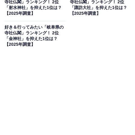
寺社仏閣」ランキング！ 2位
寺社仏閣」ランキング！ 2位
※本調査は全国250人を対象に実施したもので、結
「射水神社」を抑えた1位は？
「諏訪大社」を抑えた1位は？
【2025年調査】
【2025年調査】
果は回答者の意見を集計したものであり、全体の意
見を断定的に示すものではありません
好き＆行ってみたい「岐阜県の
寺社仏閣」ランキング！ 2位
「金神社」を抑えた1位は？
【2025年調査】
2位：白山比咩神社／40票
2位は「白山比咩神社（しらやまひめじんじゃ）」でし
た。加賀一ノ宮として知られるこの神社は、全国にある
白山神社の総本宮であり、山岳信仰の聖地でもありま
す。霊峰白山の自然に包まれた厳かな雰囲気が魅力で
す。
回答者からは「白山信仰が気になったから」（30代女性
／兵庫県）、「白山神社の総本社を訪ねてみたい」（50
代男性／兵庫県）、「白山信仰の中心で、国の重要文化