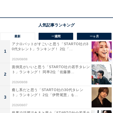
財にも指定される由緒ある神社で、自然豊かな境内で落
ち着いた参拝体験ができます！」（20代男性／福井県）
などのコメントがありました。
最新
一週間
一ヶ月
アクロバットがすごいと思う「STARTO社の3
0代タレント」ランキング！ 2位「...
1
2026/08/08
面倒見がいいと思う「STARTO社の若手タレン
ト」ランキング！ 同率2位「佐藤勝...
2
2026/08/08
癒し系だと思う「STARTO社の30代タレン
ト」ランキング！ 2位「伊野尾慧」を...
3
2026/08/07
世界で活躍できると思う「STARTO社の若手タ