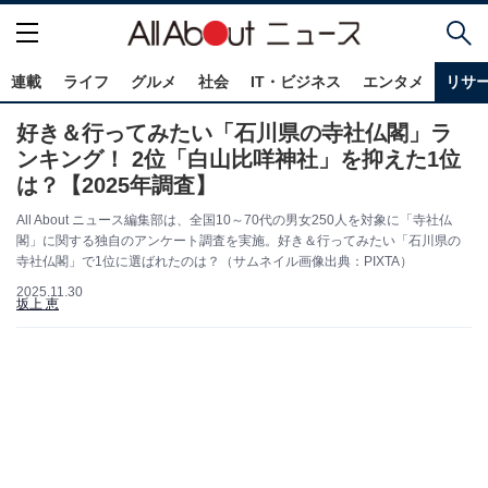
連載
ライフ
グルメ
社会
IT・ビジネス
エンタメ
リサ
好き＆行ってみたい「石川県の寺社仏閣」ラ
ンキング！ 2位「白山比咩神社」を抑えた1位
は？【2025年調査】
All About ニュース編集部は、全国10～70代の男女250人を対象に「寺社仏
閣」に関する独自のアンケート調査を実施。好き＆行ってみたい「石川県の
寺社仏閣」で1位に選ばれたのは？（サムネイル画像出典：PIXTA）
2025.11.30
坂上 恵