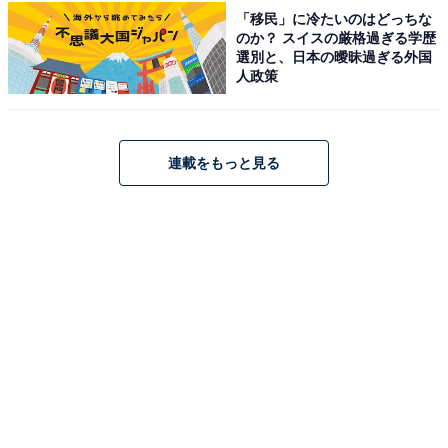
「移民」に冷たいのはどっちな
のか？ スイスの厳格過ぎる学歴
選別と、日本の曖昧過ぎる外国
こちらもおすすめ
人政策
好き＆行ってみたい「山梨県の寺社仏閣」ラン
キング！ 2位「武田神社」を抑えた1位は？
【2025年調査】
連載をもっと見る
1
2