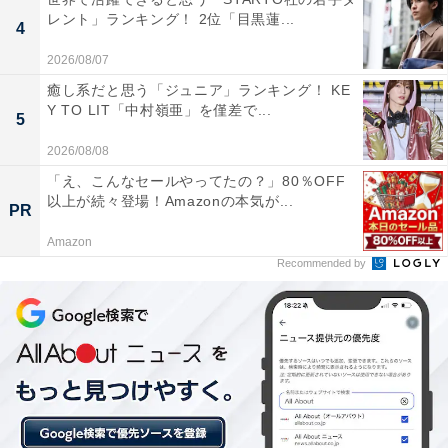
1位：尾山神社／56票
レント」ランキング！ 2位「目黒蓮...
4
1位は「尾山神社」でした。加賀藩主・前田利家と正
2026/08/07
室・お松の方を祭る神社で、異国情緒漂う神門が特徴で
癒し系だと思う「ジュニア」ランキング！ KE
Y TO LIT「中村嶺亜」を僅差で...
す。金沢市の中心部に位置し、観光ルートにも組み込み
5
やすいため、地元客から観光客まで幅広く親しまれてい
2026/08/08
ます。
「え、こんなセールやってたの？」80％OFF
以上が続々登場！Amazonの本気が...
PR
回答者のコメントを見ると「和洋折衷の独特な建築が魅
Amazon
力で、観光としても楽しめるため」（30代女性／秋田
Recommended by
県）、「加賀百万国の初代藩主、前田利家と正室のまつ
が祀られていて、神社としては、珍しいステンドグラス
がはめ込まれ、ハイカラでおしゃれです」（60代男性／
兵庫県）、「兼六園などの金沢観光の一環で立ち寄りた
いから」（50代男性／東京都）といった声がありまし
た。