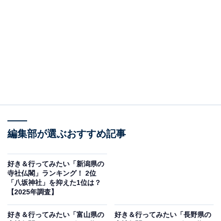
＞10位までの全ランキング結果を見る
この記事の執筆者：
坂上 恵
All About ニュースの編集者。オールアバウトに入社後、SNSトレン
ドにフォーカスした記事執筆やSEOライティングの経験を経て、の
ちにAll About ニュースチームのメンバーに加入。現在は旅行・カル
...続きを読む
チャー・エンタメなどを中心に企画編集を担当。東京都出身。居酒
屋巡りとスポーツ観戦が生きがい。
調査概要
編集部が選ぶおすすめ記事
調査期間：2025年11月21～22日
調査方法：インターネット調査
好き＆行ってみたい「新潟県の
寺社仏閣」ランキング！ 2位
回答者属性：全国10～70代の男女250人（10代：2
「八坂神社」を抑えた1位は？
人、20代：46人、30代：78人、40代：71人、50
【2025年調査】
代：38人、60代：13人、70代：2人）
好き＆行ってみたい「富山県の
好き＆行ってみたい「長野県の