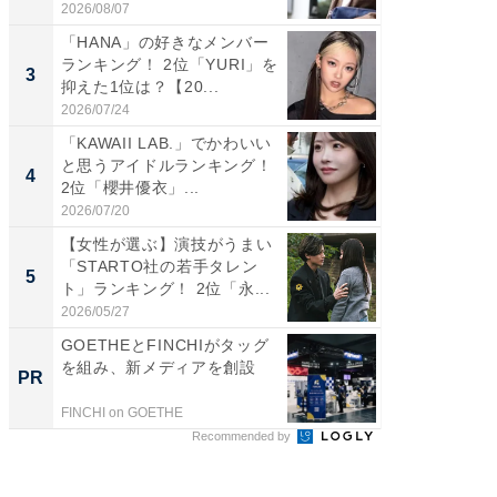
2026/08/07
2026/08/0
「HANA」の好きなメンバー
ギャップ
ランキング！ 2位「YURI」を
RTO社
3
3
抑えた1位は？【20...
キング！
2026/07/24
2026/08/0
「KAWAII LAB.」でかわいい
癒し系だ
と思うアイドルランキング！
の30代
4
4
2位「櫻井優衣」...
グ！ 2
2026/07/20
2026/08/0
【女性が選ぶ】演技がうまい
「ファン
「STARTO社の若手タレン
ARTO
5
5
ト」ランキング！ 2位「永...
グ！ 2
2026/05/27
2026/08/0
GOETHEとFINCHIがタッグ
【見城徹
を組み、新メディアを創設
も変わ
PR
PR
FINCHI on GOETHE
FINCHI o
Recommended by