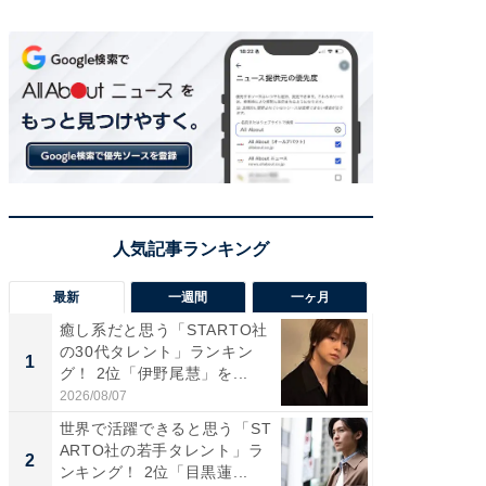
最新
一週間
一ヶ月
癒し系だと思う「STARTO社
癒し系だ
の30代タレント」ランキン
の若手
1
1
グ！ 2位「伊野尾慧」を...
グ！ 2
2026/08/07
2026/08/0
世界で活躍できると思う「ST
「パフ
ARTO社の若手タレント」ラ
思うST
2
2
ンキング！ 2位「目黒蓮...
ンキング