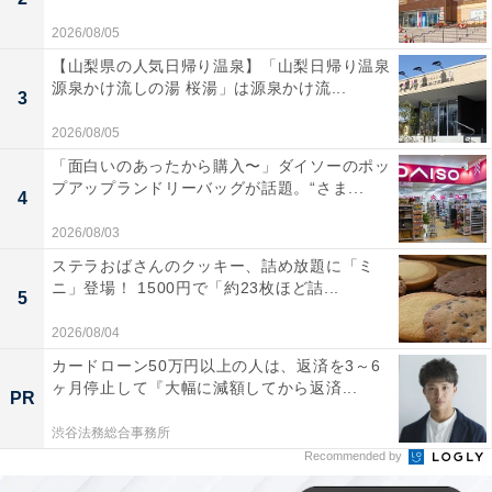
2026/08/05
【山梨県の人気日帰り温泉】「山梨日帰り温泉
源泉かけ流しの湯 桜湯」は源泉かけ流...
3
2026/08/05
「面白いのあったから購入〜」ダイソーのポッ
プアップランドリーバッグが話題。“さま...
4
2026/08/03
ステラおばさんのクッキー、詰め放題に「ミ
ニ」登場！ 1500円で「約23枚ほど詰...
5
2026/08/04
カードローン50万円以上の人は、返済を3～6
ヶ月停止して『大幅に減額してから返済...
PR
渋谷法務総合事務所
Recommended by