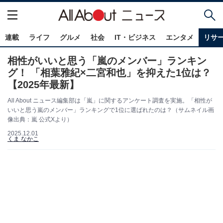
連載
ライフ
グルメ
社会
IT・ビジネス
エンタメ
リサ
相性がいいと思う「嵐のメンバー」ランキン
グ！ 「相葉雅紀×二宮和也」を抑えた1位は？
【2025年最新】
All About ニュース編集部は「嵐」に関するアンケート調査を実施。「相性が
いいと思う嵐のメンバー」ランキングで1位に選ばれたのは？（サムネイル画
像出典：嵐 公式Xより）
2025.12.01
くま なかこ