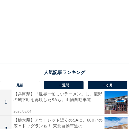
最新
一週間
一ヶ月
【兵庫県】「世界一忙しいラーメン」に、龍野
の城下町を再現したSAも。山陽自動車道...
1
2026/08/04
【栃木県】アウトレット近くのSAに、600㎡の
広々ドッグランも！ 東北自動車道の...
2