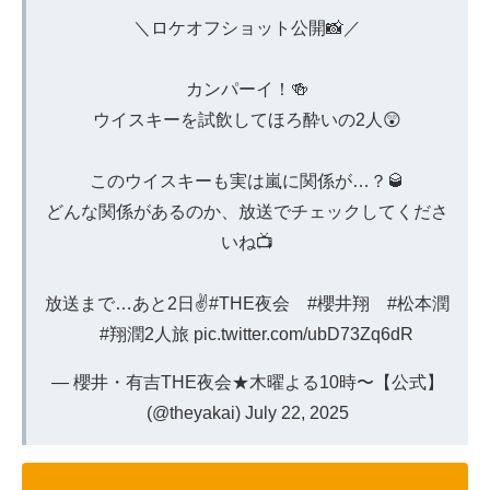
＼ロケオフショット公開📸／
カンパーイ！🍻
ウイスキーを試飲してほろ酔いの2人😲
このウイスキーも実は嵐に関係が…？🥃
どんな関係があるのか、放送でチェックしてくださ
いね📺
放送まで…あと2日✌️
#THE夜会
#櫻井翔
#松本潤
#翔潤2人旅
pic.twitter.com/ubD73Zq6dR
— 櫻井・有吉THE夜会★木曜よる10時〜【公式】
(@theyakai)
July 22, 2025