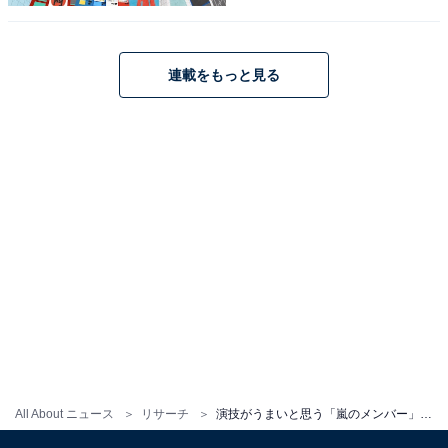
に見えるほど表情や話し方、雰囲気の作り方が抜群にう
まいと感じます」（30代男性／山口県）などの声が集ま
りました。
連載をもっと見る
二宮和也さんに関する商品をAmazonで見る
※回答コメントは原文ママです
この記事の執筆者：
くま なかこ
編プロ出身のフリーランスエディター。編集・執筆・校閲・SNS運
All About ニュース
リサーチ
演技がうまいと思う「嵐のメンバー」ランキング！ 断トツ1位は「二宮和也」、続く2位は？【2025最新】
用担当として月間120本以上のコンテンツ制作に携わっています。
得意なジャンルはライフスタイル・金融・育児・エンタメ関連。
...続きを読む