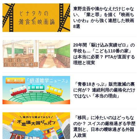
東野圭吾や湊かなえだけじゃな
い、「業と罪」を描く『映画ち
いかわ』から強く連想した映画
1位にランクインしたのは、二宮和也さんです。主演経
8選
験が豊富で、映画『ラーゲリより愛を込めて』（2023年
公開）の「日本アカデミー賞 優秀主演男優賞」をはじ
20年間「駆け込み実績ゼロ」の
め、数多くの賞を受賞しています。
学校も…「こども110番の家」
は本当に必要？ PTAが直面する
理想と現実
8月29日公開の主演映画『8番出口』は興行収入51億円を
突破する世界的な大ヒットに。11月13日より配信されて
いるNetflixシリーズ『イクサガミ』での怪演にも注目で
「青春18きっぷ」販売激減の裏
に何が？ 連続利用の厳格化だけ
す。
ではない「本当の理由」
回答コメントでは「ドラマ、映画と多く出演して、話題
作もあって演技力があります」（50代女性／島根県）、
「移民」に冷たいのはどっちな
のか？ スイスの厳格過ぎる学歴
「小さい頃から、ドラマや映画に出演しているから」
選別と、日本の曖昧過ぎる外国
（60代男性／神奈川県）、「役ごとにまったく違う人物
人政策