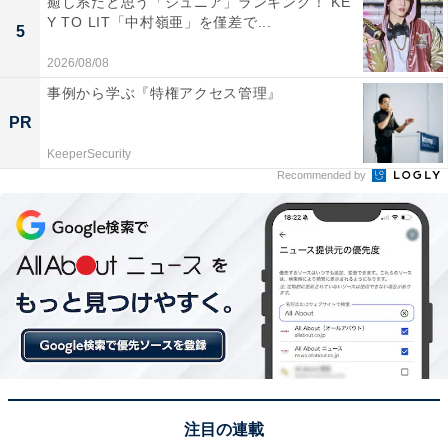
癒し系だと思う「ジュニア」ランキング！ KE
Y TO LIT「中村嶺亜」を僅差で...
5
2026/08/08
事例から学ぶ『特権アクセス管理』
PR
KeeperSecurity
Recommended by
View this post on Instagram
注目の連載