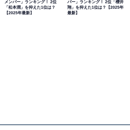
メンバー」ランキング！ 2位
バー」ランキング！ 2位「櫻井
『怪物くん』（日本テレビ系）シリーズは、単独初主演
「松本潤」を抑えた1位は？
翔」を抑えた1位は？【2025年
映画として『映画 怪物くん』も公開。コミカルな演技と
【2025年最新】
最新】
原作に寄せたビジュアルが人気を博し、代表作となって
います。
回答者からは「シリアスもコミカルもすべてうまいと思
う」（50代女性／京都府）、「前にドラマ出演した際、
引き込まれました」（50代女性／埼玉県）、「グループ
の中でも最年長なのに、怪物くんなど難しそうな役を演
じている」（10代女性／茨城県）といったコメントが寄
せられています。
大野智さんに関する商品をAmazonで見る