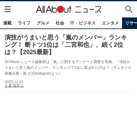
連載
ライフ
グルメ
社会
IT・ビジネス
エンタメ
リサ
演技がうまいと思う「嵐のメンバー」ランキ
ング！ 断トツ1位は「二宮和也」、続く2位
は？【2025最新】
All About ニュース編集部は「嵐」に関するアンケート調査を実施。「演技が
うまいと思う嵐のメンバー」ランキングで1位に選ばれたのは？（サムネイル
画像出典：嵐 公式Instagramより）
2025.12.01
くま なかこ