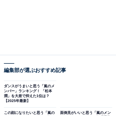
View this post on Instagram
2位にランクインしたのは、大野智さんです。演技でま
編集部が選ぶおすすめ記事
ず注目を集めたのが、2008年放送のドラマ『魔王』
（TBS系）。連続ドラマ初主演ながら、復讐をテーマに
ダンスがうまいと思う「嵐のメ
繊細な心理描写を表現し、演技力が高く評価されまし
ンバー」ランキング！ 「松本
潤」を大差で抑えた1位は？
た。
【2025年最新】
また、自身の主演ドラマの中で最高視聴率を記録した
この顔になりたいと思う「嵐の
面倒見がいいと思う「嵐のメン