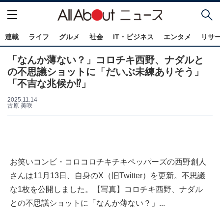
連載
ライフ
グルメ
社会
IT・ビジネス
エンタメ
リサ
「なんか薄ない？」コロチキ西野、ナダルと
の不思議ショットに「だいぶ未練ありそう」
「不吉な兆候か⁉」
2025.11.14
古原 美咲
お笑いコンビ・コロコロチキチキペッパーズの西野創人
さんは11月13日、自身のX（旧Twitter）を更新。不思議
な1枚を公開しました。【写真】コロチキ西野、ナダル
との不思議ショットに「なんか薄ない？」...