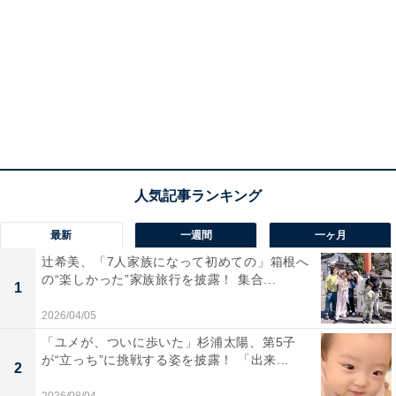
最新
一週間
一ヶ月
辻希美、「7人家族になって初めての」箱根へ
の“楽しかった”家族旅行を披露！ 集合...
1
2026/04/05
「ユメが、ついに歩いた」杉浦太陽、第5子
が“立っち”に挑戦する姿を披露！ 「出来...
2