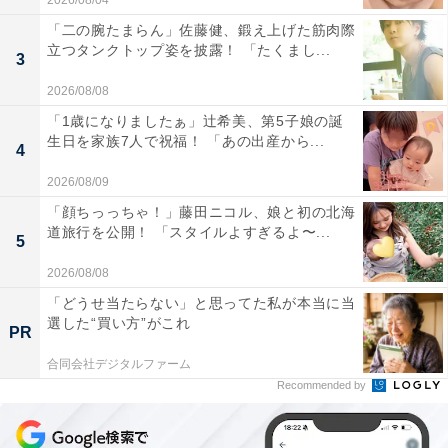
2026/08/04
「二の腕たまらん」佐藤健、鍛え上げた筋肉際
立つタンクトップ姿を披露！ 「たくまし...
3
2026/08/08
「1歳になりましたぁ」辻希美、第5子娘の誕
生日を家族7人で祝福！ 「あの出産から...
4
2026/08/09
「顔ちっっちゃ！」藤田ニコル、娘と初の北海
道旅行を公開！ 「スタイルよすぎるよ〜...
5
2026/08/08
「どうせ当たらない」と思ってた私が本当に当
選した“買い方”がこれ
PR
合同会社デジタルファーム
Recommended by