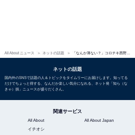
All About ニュース
ネットの話題
「なんか薄ない？」コロチキ西野、ナダルとの不思議ショットに「だいぶ未練ありそう」「不吉な兆候か⁉」
ネットの話題
国内外のSNSで話題の人＆トピックをタイムリーにお届けします。知ってる
だけでちょっと得する、なんだか楽しい気分になれる、ネット発「知ら（な
きゃ）損」ニュースが盛りだくさん。
関連サービス
All About
All About Japan
イチオシ