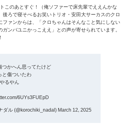
ベントこのあとすぐ！（俺ソファーで床先輩でええんかな
、後ろで寝そべるお笑いトリオ・安田大サーカスのクロ
にファンからは、「クロちゃんはそんなこと気にしない
のガンバユニかっこええ」との声が寄せられています。
！
傷つかへん思ってたけど
っと傷ついたわ
やるやん
witter.com/6UYs3FUEpD
@korochiki_nadal)
March 12, 2025