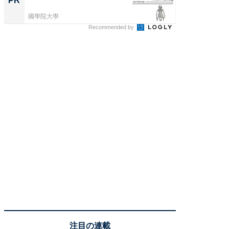
PR
PR
國學院大學
COCO VIL
Recommended by
注目の連載