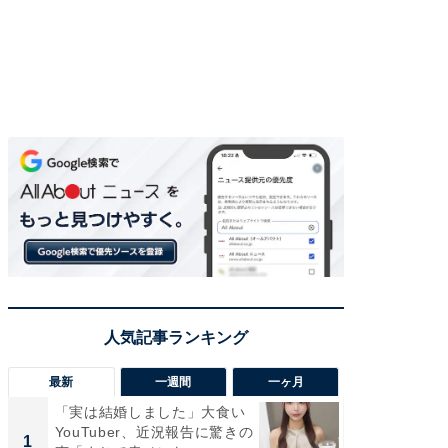
最新
一週間
一ヶ月
「実は結婚しました」大食い
「さす
YouTuber、近況報告に驚きの
は」高
1
1