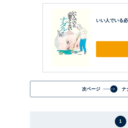
いい人でいる必
次ページ
ナ
1