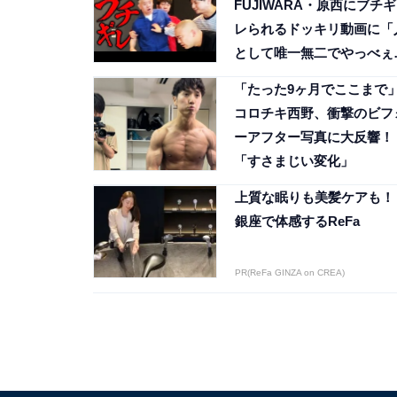
FUJIWARA・原西にブチギ
レられるドッキリ動画に「
として唯一無二でやっべぇ
奴」の声！
「たった9ヶ月でここまで
コロチキ西野、衝撃のビフ
ーアフター写真に大反響！
「すさまじい変化」
上質な眠りも美髪ケアも！
銀座で体感するReFa
PR(ReFa GINZA on CREA)