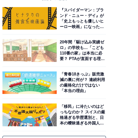
『スパイダーマン：ブラ
ンド・ニュー・デイ』が
「史上もっとも優しいヒ
ーロー映画」になった理
由。予習したい作品は？
20年間「駆け込み実績ゼ
ロ」の学校も…「こども
110番の家」は本当に必
要？ PTAが直面する理想
と現実
「青春18きっぷ」販売激
減の裏に何が？ 連続利用
の厳格化だけではない
「本当の理由」
「移民」に冷たいのはど
っちなのか？ スイスの厳
格過ぎる学歴選別と、日
本の曖昧過ぎる外国人政
策