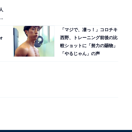
人
」
「マジで、凄っ！」コロチキ
ォ
西野、トレーニング前後の比
較ショットに「努力の賜物」
「やるじゃん」の声