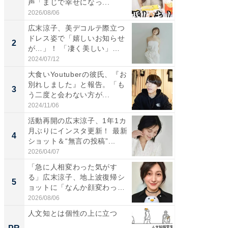
声「まじで幸せになっ...
災地を
「カ...
2026/08/06
2026/08/0
広末涼子、美デコルテ際立つ
「女の
ドレス姿で「嬉しいお知らせ
介、バ
2
2
が…」！ 「凄く美しい」
らのプレ
「透...
愛...
2024/07/12
2026/08/0
大食いYoutuberの彼氏、『お
「脚が
別れしました』と報告。「も
横川尚
3
3
う二度と会わない方が...
ムキな姿
刃...
2024/11/06
2026/08/0
活動再開の広末涼子、1年1カ
「え、
月ぶりにインスタ更新！ 最新
芸人、2
4
4
ショット＆“無言の投稿”...
エットに
2026/04/07
2026/08/0
「急に人相変わった気がす
「脳がバ
る」広末涼子、地上波復帰シ
装姿が話
5
5
ョットに「なんか顔変わっ
のお父さ
た」の...
2026/08/06
2026/08/0
人文知とは個性の上に立つ
すべて
るその