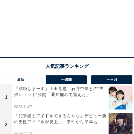
最新
一週間
一ヶ月
「結婚しまーす」上田竜也、石井杏奈との“夫
婦ショット”公開「通知欄みて震えた」「...
1
2025/11/27
「犯罪者もアイドルできるんやな」デビュー前
の男性アイドルが炎上。「事件から半年も...
2