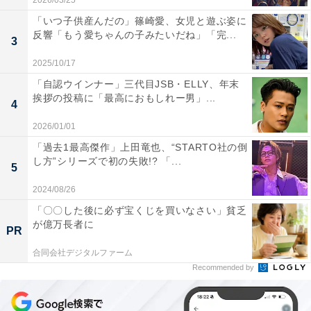
2026/03/25
「いつ子供産んだの」篠崎愛、女児と遊ぶ姿に
反響「もう愛ちゃんの子みたいだね」「完...
3
2025/10/17
「自認ウインナー」三代目JSB・ELLY、年末
挨拶の投稿に「最高におもしれー男」...
4
2026/01/01
「過去1最高傑作」上田竜也、“STARTO社の倒
し方”シリーズで初の失敗!? 「...
5
2024/08/26
「〇〇した後に必ず宝くじを買いなさい」貧乏
が億万長者に
PR
合同会社デジタルファーム
Recommended by