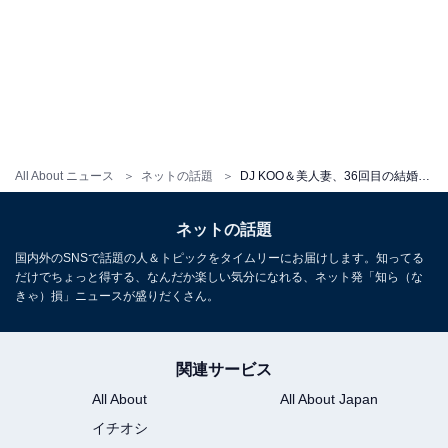
All About ニュース
ネットの話題
DJ KOO＆美人妻、36回目の結婚記念日を娘が祝福！ 家族ショット公開「最KOOの結婚記念日です」「親孝行」
ネットの話題
国内外のSNSで話題の人＆トピックをタイムリーにお届けします。知ってる
だけでちょっと得する、なんだか楽しい気分になれる、ネット発「知ら（な
きゃ）損」ニュースが盛りだくさん。
関連サービス
All About
All About Japan
イチオシ