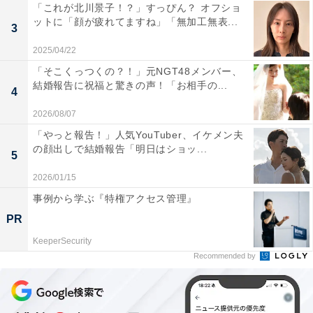
「これが北川景子！？」すっぴん？ オフショ
ットに「顔が疲れてますね」「無加工無表...
3
2025/04/22
「そこくっつくの？！」元NGT48メンバー、
結婚報告に祝福と驚きの声！「お相手の...
4
2026/08/07
「やっと報告！」人気YouTuber、イケメン夫
の顔出しで結婚報告「明日はショッ...
5
2026/01/15
事例から学ぶ『特権アクセス管理』
PR
KeeperSecurity
Recommended by