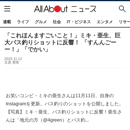
連載
ライフ
グルメ
社会
IT・ビジネス
エンタメ
リサ
「これほんますごいこと！」ミキ・亜生、巨
大バス釣りショットに反響！ 「すんんごー
ー！」「でかい」
2025.11.12
古原 美咲
お笑いコンビ・ミキの亜生さんは11月11日、自身の
Instagramを更新。バス釣りのショットを公開しました。
【写真】ミキ・亜生、バス釣りショットに反響！亜生さ
んは「地元の方（@4green）とバス釣...