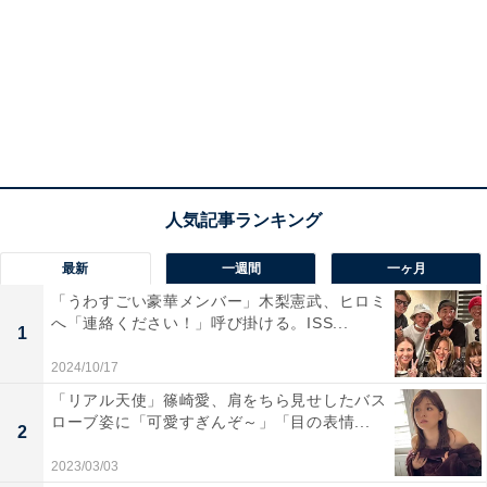
最新
一週間
一ヶ月
「うわすごい豪華メンバー」木梨憲武、ヒロミ
へ「連絡ください！」呼び掛ける。ISS...
1
2024/10/17
「リアル天使」篠崎愛、肩をちら見せしたバス
ローブ姿に「可愛すぎんぞ～」「目の表情...
2
2023/03/03