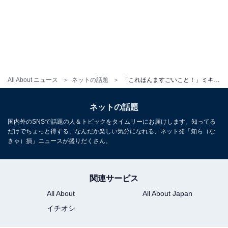
All About ニュース
ネットの話題
「これほんますごいこと！」ミキ・亜生、巨大バス釣りショットに反響！ 「すんんごーー！」「でかい」
ネットの話題
国内外のSNSで話題の人＆トピックをタイムリーにお届けします。知ってる
だけでちょっと得する、なんだか楽しい気分になれる、ネット発「知ら（な
きゃ）損」ニュースが盛りだくさん。
関連サービス
All About
All About Japan
イチオシ