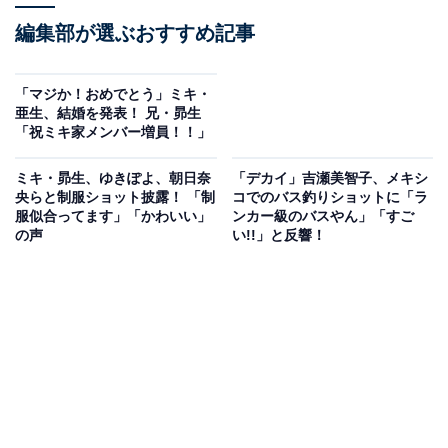
編集部が選ぶおすすめ記事
「マジか！おめでとう」ミキ・
亜生、結婚を発表！ 兄・昴生
「祝ミキ家メンバー増員！！」
ミキ・昴生、ゆきぽよ、朝日奈
「デカイ」吉瀬美智子、メキシ
央らと制服ショット披露！ 「制
コでのバス釣りショットに「ラ
服似合ってます」「かわいい」
ンカー級のバスやん」「すご
の声
い!!」と反響！