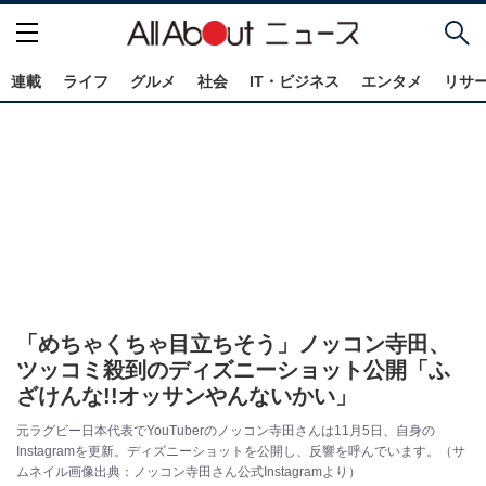
連載
ライフ
グルメ
社会
IT・ビジネス
エンタメ
リサ
「めちゃくちゃ目立ちそう」ノッコン寺田、
ツッコミ殺到のディズニーショット公開「ふ
ざけんな!!オッサンやんないかい」
元ラグビー日本代表でYouTuberのノッコン寺田さんは11月5日、自身の
Instagramを更新。ディズニーショットを公開し、反響を呼んでいます。（サ
ムネイル画像出典：ノッコン寺田さん公式Instagramより）