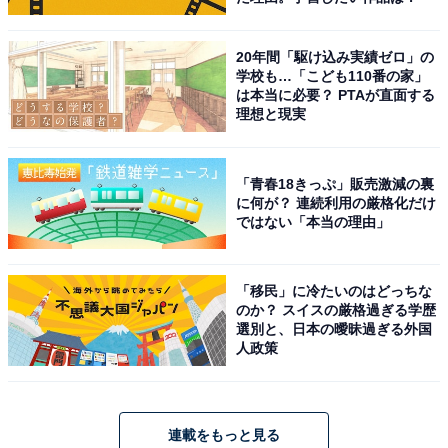
20年間「駆け込み実績ゼロ」の
学校も…「こども110番の家」
は本当に必要？ PTAが直面する
理想と現実
「青春18きっぷ」販売激減の裏
に何が？ 連続利用の厳格化だけ
ではない「本当の理由」
「移民」に冷たいのはどっちな
のか？ スイスの厳格過ぎる学歴
選別と、日本の曖昧過ぎる外国
人政策
連載をもっと見る