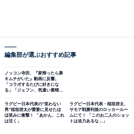
編集部が選ぶおすすめ記事
ノッコン寺田、『家帰ったら豚
キムチがいた』動画に反響。
「コラボするたびに好きにな
る」「ジェフン、気遣い素晴ら
しい」
ラグビー日本代表の“笑わない
ラグビー日本代表・稲垣啓太、
男”稲垣啓太が愛妻に見せたほ
サモア戦勝利後のロッカールー
ほ笑みに衝撃！ 「あかん、これ
ムにて！ 「このお二人のショッ
は泣く」
トは迫力あるな…」