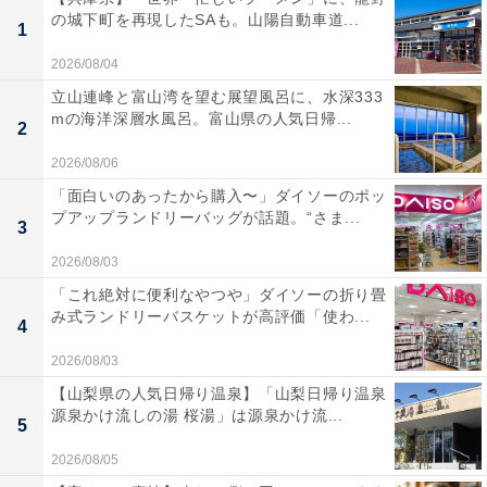
の城下町を再現したSAも。山陽自動車道...
1
2026/08/04
立山連峰と富山湾を望む展望風呂に、水深333
mの海洋深層水風呂。富山県の人気日帰...
2
2026/08/06
「面白いのあったから購入〜」ダイソーのポッ
プアップランドリーバッグが話題。“さま...
3
2026/08/03
「これ絶対に便利なやつや」ダイソーの折り畳
み式ランドリーバスケットが高評価「使わ...
4
2026/08/03
【山梨県の人気日帰り温泉】「山梨日帰り温泉
源泉かけ流しの湯 桜湯」は源泉かけ流...
5
2026/08/05