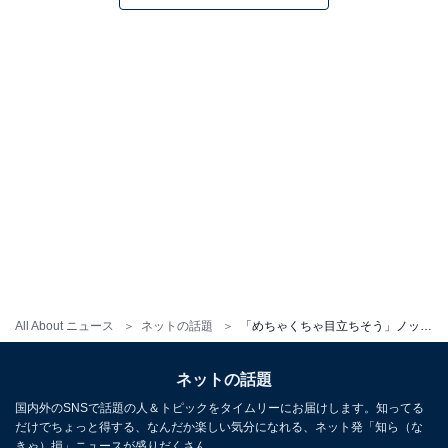
All About ニュース
ネットの話題
「めちゃくちゃ目立ちそう」ノッコン寺田、ツッコミ殺到のディズニーショット公開「ふざけんな!!オッサンやんないかい」
ネットの話題
国内外のSNSで話題の人＆トピックをタイムリーにお届けします。知ってる
だけでちょっと得する、なんだか楽しい気分になれる、ネット発「知ら（な
きゃ）損」ニュースが盛りだくさん。