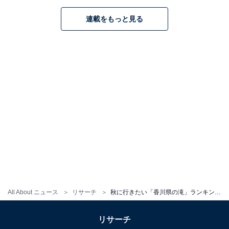
連載をもっと見る
All About ニュース
リサーチ
秋に行きたい「香川県の滝」ランキング！ 2位「不動の滝」を抑えた1位は？【2025年調査】
リサーチ