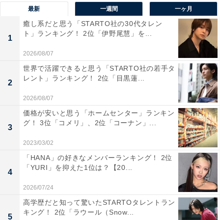
最新
一週間
一ヶ月
よって虹が見えることから名付けられました。落差約10
癒し系だと思う「STARTO社の30代タレン
メートルとそれほど大きくはありませんが、清らかな水
ト」ランキング！ 2位「伊野尾慧」を...
1
が流れ落ちる様子は優美で、癒やしのスポットとして人
気です。秋には、周囲の山々の木々が色づき、滝の清涼
2026/08/07
感と相まって美しい秋の風景を作り出します。滝のすぐ
世界で活躍できると思う「STARTO社の若手タ
レント」ランキング！ 2位「目黒蓮...
そばにある「虹の滝茶屋」も名物です。
2
2026/08/07
回答者からは「滝の名前が気になったので、どんな滝か
価格が安いと思う「ホームセンター」ランキン
実際にみてみたいと感じたから」（30代女性／岡山
グ！ 3位「コメリ」、2位「コーナン」...
3
県）、「虹が見られるかどうか試してみたいです」（50
2023/03/02
代女性／和歌山県）、「雄雌ふたつの滝が楽しめます。
「HANA」の好きなメンバーランキング！ 2位
上から眺める滝も風情があっておすすめです」（50代女
「YURI」を抑えた1位は？【20...
4
性／愛知県）といった声が集まりました。
2026/07/24
高学歴だと知って驚いたSTARTOタレントラン
※回答者からのコメントは原文ママです
キング！ 2位「ラウール（Snow...
5