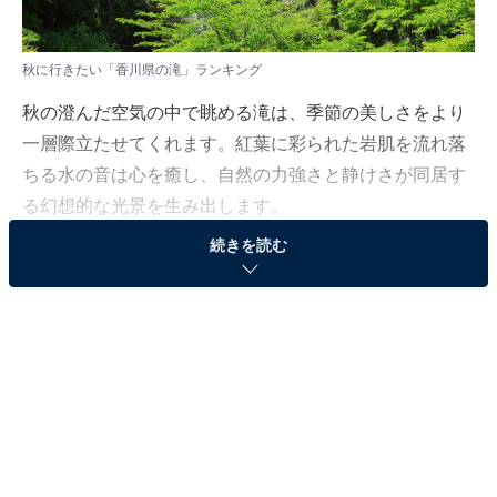
秋に行きたい「香川県の滝」ランキング
秋の澄んだ空気の中で眺める滝は、季節の美しさをより
一層際立たせてくれます。紅葉に彩られた岩肌を流れ落
ちる水の音は心を癒し、自然の力強さと静けさが同居す
る幻想的な光景を生み出します。
続きを読む
All About ニュース編集部では、2025年10月23〜27日の
期間、全国10〜60代の男女250人を対象に、「秋に行き
たい滝」に関するアンケートを実施しました。その中か
ら、秋に行きたい「香川県の滝」ランキングの結果をご
紹介します。
＞5位までの全ランキング結果を見る