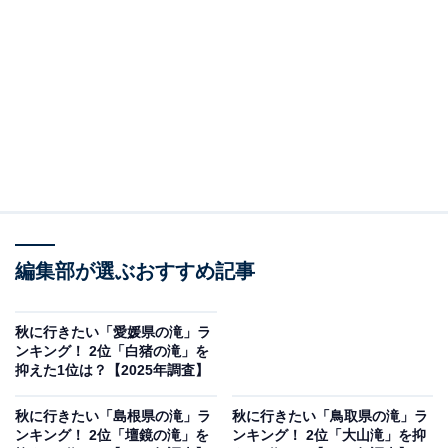
2位：不動の滝／85票
不動の滝は、香川県三豊市にある滝で、高さ約20メート
ルから3段になって流れ落ちる美しい姿が特徴です。周
辺には不動明王を祀る祠があり、信仰の対象ともされて
います。滝の周囲は豊かな木々に囲まれており、特に秋
になると紅葉が滝の背景を鮮やかに彩り、多くのハイカ
ーや観光客が訪れます。手軽にアクセスできる場所にあ
るため、秋のドライブにもおすすめです。
編集部が選ぶおすすめ記事
回答者からは「周囲をカエデやイチョウの木々が囲み、
11月中旬～下旬にかけて赤・黄・橙のグラデーションに
秋に行きたい「愛媛県の滝」ラ
ンキング！ 2位「白猪の滝」を
包まれる」（20代男性／大阪府）、「紅葉と滝の景色が
抑えた1位は？【2025年調査】
一緒に楽しめ、秋の自然美を満喫できるから」（30代女
性／東京都）、「紅葉と信仰の静けさが調和する『癒や
秋に行きたい「島根県の滝」ラ
秋に行きたい「鳥取県の滝」ラ
ンキング！ 2位「壇鏡の滝」を
ンキング！ 2位「大山滝」を抑
しの秋スポット』だからです」（50代男性／東京都）と