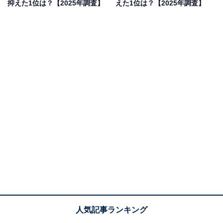
抑えた1位は？【2025年調査】
えた1位は？【2025年調査】
いった声が集まりました。
1位：虹の滝／88票
虹の滝は、香川県木田郡にある滝で、太陽の光の角度に