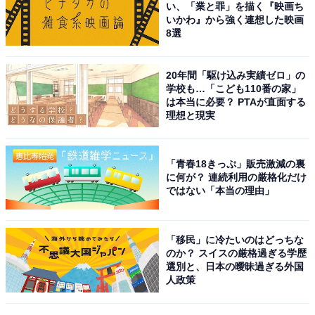
い、「業と罪」を描く『映画ち
いかわ』から強く連想した映画
8選
20年間「駆け込み実績ゼロ」の
学校も…「こども110番の家」
は本当に必要？ PTAが直面する
理想と現実
こちらもおすすめ
秋に行きたい「高知県の滝」ランキング！ 2位
「青春18きっぷ」販売激減の裏
「にこ淵」を抑えた1位は？【2025年調査】
に何が？ 連続利用の厳格化だけ
ではない「本当の理由」
「移民」に冷たいのはどっちな
のか？ スイスの厳格過ぎる学歴
選別と、日本の曖昧過ぎる外国
人政策
1
2