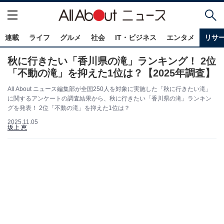
連載
ライフ
グルメ
社会
IT・ビジネス
エンタメ
リサ
秋に行きたい「香川県の滝」ランキング！ 2位
「不動の滝」を抑えた1位は？【2025年調査】
All About ニュース編集部が全国250人を対象に実施した「秋に行きたい滝」
に関するアンケートの調査結果から、秋に行きたい「香川県の滝」ランキン
グを発表！ 2位「不動の滝」を抑えた1位は？
2025.11.05
坂上 恵