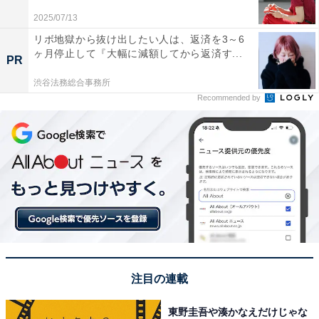
2025/07/13
リボ地獄から抜け出したい人は、返済を3～6
この記事の執筆者：
坂上 恵
ヶ月停止して『大幅に減額してから返済す...
PR
All About ニュースの編集者。オールアバウトに入社後、SNSトレン
渋谷法務総合事務所
ドにフォーカスした記事執筆やSEOライティングの経験を経て、の
Recommended by
ちにAll About ニュースチームのメンバーに加入。現在は旅行・カル
...続きを読む
チャー・エンタメなどを中心に企画編集を担当。東京都出身。居酒
屋巡りとスポーツ観戦が生きがい。
次ページ
5位までのランキング結果を見る
注目の連載
東野圭吾や湊かなえだけじゃな