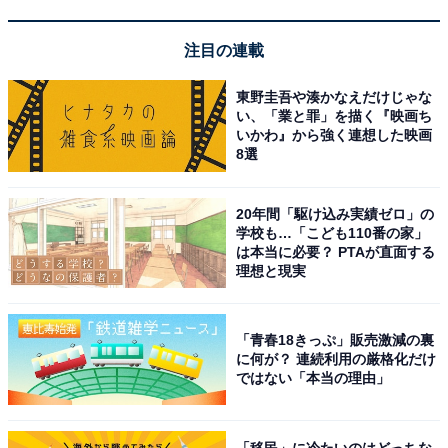
いもののひとつにオムツがあります。「オムツをするよ
うになったら終わり」と思う人さえいます。
注目の連載
私の知り合いの有名な音楽家の人は、ある時期から次の
東野圭吾や湊かなえだけじゃな
い、「業と罪」を描く『映画ち
ブレーク（休憩）まで尿がもたなくなり、オムツをする
いかわ』から強く連想した映画
決意をしました。
8選
本人にしてみれば一大決心だったらしいのですが、して
20年間「駆け込み実績ゼロ」の
みたらこんなに楽なのかと拍子抜けしたそうです。演奏
学校も…「こども110番の家」
は本当に必要？ PTAが直面する
に専念できるようになり、今でももちろん現役の音楽家
理想と現実
として活躍しています。
「青春18きっぷ」販売激減の裏
道具だけでなく、素直に人の手を借りて、感謝の気持ち
に何が？ 連続利用の厳格化だけ
を伝えたほうが、お互いに物事が気持ちよく回ることも
ではない「本当の理由」
あります。
「移民」に冷たいのはどっちな