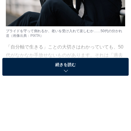
プライドを守って倒れるか、老いを受け入れて楽しむか……50代の分かれ
道（画像出典：PIXTA）
「自分軸で生きる」ことの大切さはわかっていても、50
代がなかなか手放せないものがあります。それは「過去
の自分」です。
続きを読む
30代、40代の頃を基準にして、今の体力や気力にがっか
りしていませんか？ 「こんなはずじゃない」と過去の栄
光にすがることは、実は自分らしい生き方を大きく妨げ
ます。
本記事では、和田秀樹さんの著書
『50歳からのチャンスを広げる 「自分軸」』
（日東書院