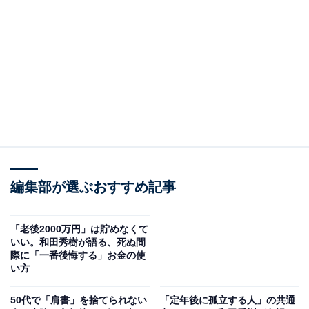
本社）から一部抜粋・編集し、50代が今すぐ切り替える
べき「老いを受け入れる覚悟」について解説します。
※本記事で紹介している商品の購入やサービスの利用により、売上の一部が
オールアバウトに還元されることがあります。
「老いを受け入れる」は諦めではない
「自分軸の生き方」を実践するうえで、多くの人が陥り
がちなのが「過去の自分」に縛られることです。人は誰
しも、若い頃の自分にとらわれがちです。体力や気力、
編集部が選ぶおすすめ記事
見た目の衰えを受け入れられず、過去の栄光にすがろう
とします。特に50代はその傾向が顕著です。
「老後2000万円」は貯めなくて
いい。和田秀樹が語る、死ぬ間
体力や食欲の低下などを自覚しつつも、まだ30代、40代
際に「一番後悔する」お金の使
い方
の延長線上に自分を置いている人が少なくありません。
50代で「肩書」を捨てられない
「定年後に孤立する人」の共通