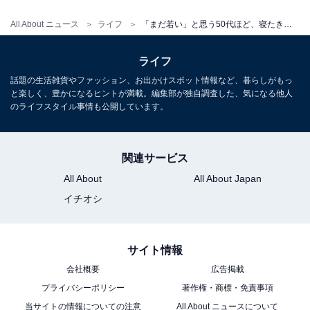
もしれませんが、変えることにより「老い」を乗り越え
All About ニュース
ライフ
「まだ若い」と思う50代ほど、寝たきりになる。和田秀樹が指摘する「老いを受け入れない」人の末路
られるはずです。
ライフ
「あの時こうしていれば」は猛
話題の生活雑貨やファッション、お出かけスポット情報など、暮らしがもっ
次ページ
毒。人生を蝕む「後悔」を断ち切
と楽しく、豊かになるヒントが満載。編集部が独自調査した、気になる他人
る方法
のライフスタイル事情も公開しています。
関連サービス
All About
All About Japan
イチオシ
サイト情報
会社概要
広告掲載
プライバシーポリシー
著作権・商標・免責事項
当サイトの情報についての注意
All About ニュースについて