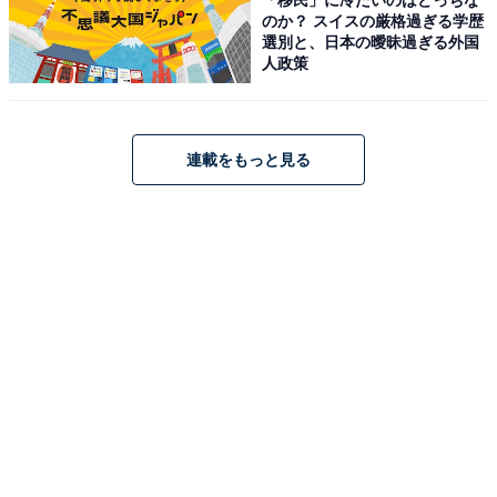
たとえば、公共のサービスに頼れば高齢者が楽になるだ
のか？ スイスの厳格過ぎる学歴
けでなく、家族の介護負担も減ります。行政の世話にな
選別と、日本の曖昧過ぎる外国
人政策
りたくないと頑なに拒否する人もいますが、過剰な自尊
心や羞恥心を捨て利用できるものは使ったほうが、生活
の質が上がり、気分もよくなるはずです。
連載をもっと見る
困難をどう乗り越えるかに知恵を絞り、柔軟に対応して
いく。それが「自分軸の生き方」の第一歩になります。
そのためにはこれまでの自分の生き方にこだわらずに、
道具を味方に付けたり、行政に頼ったりしながら、柔軟
に前を向いて歩んでいく。老いを受け入れるというの
は、衰えを素直に認めて、それに対応して上手に生きる
ことです。
これまでの自分の考え方や生き方を変えることになるか