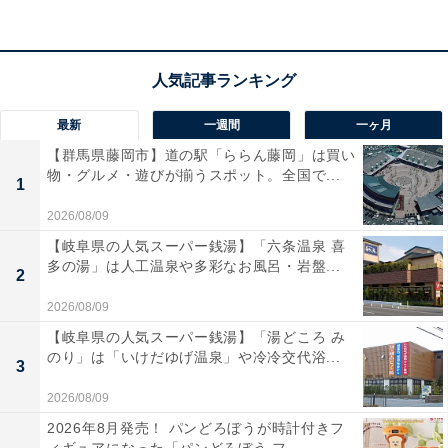
不自由なく生きるための道具にあふれています。衰えを
認め、道具を利用しながらでも社会生活に参加する姿勢
があれば、みなさんが想像しているより快適な生活を送
れます。
最新
一週間
一ヶ月
たとえば、耳が遠くなっているのならば素直に補聴器を
【群馬県藤岡市】道の駅「ららん藤岡」は買い
使ってみましょう。おそらく、想像していたよりも人と
物・グルメ・遊びが揃うスポット。全国で...
1
の会話を長く楽しむことができるようになるはずです。
2026/08/09
補聴器を拒否し続ければ、会話から遠ざかり、簡単にボ
【岐阜県の人気スーパー銭湯】「六条温泉 喜
ケた状態になってしまいます。
多の湯」は人工温泉や多彩なお風呂・岩盤...
2
2026/08/09
足腰が弱って、歩行に不安があれば、杖や歩行補助器に
【岐阜県の人気スーパー銭湯】「湯どころ み
頼りましょう。それらを拒否していれば、転倒・骨折の
のり」は「いけだゆげ温泉」や冷冷交代浴...
3
リスクも高まります。それこそ寝たきりに直結する可能
性は低くありません。歩くのがおっくうになって外にで
2026/08/09
ないと歩行困難だけでなく、脳の機能の低下にもつなが
2026年8月発売！ パンどろぼうが時計付きフ