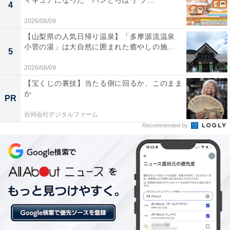
ィギュアになった「パンどろぼう フ...
ります。
4
2026/08/09
【山梨県の人気日帰り温泉】「多摩源流温泉
小菅の湯」は大自然に囲まれた癒やしの施...
5
2026/08/09
【宝くじの裏技】当たる側に回るか、このまま
か
PR
合同会社デジタルファーム
Recommended by
衰えを認めることが自立を守る
高齢者を補助する道具の中で、最も高齢者に拒否感が強