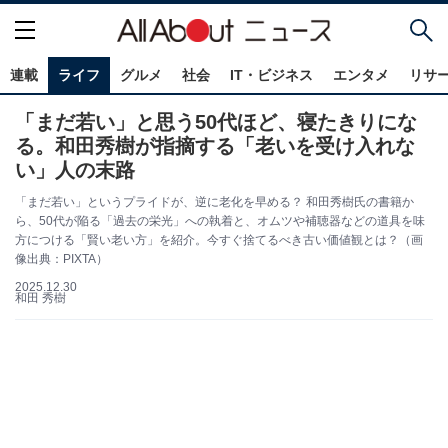
連載
ライフ
グルメ
社会
IT・ビジネス
エンタメ
リサ
「まだ若い」と思う50代ほど、寝たきりにな
る。和田秀樹が指摘する「老いを受け入れな
い」人の末路
「まだ若い」というプライドが、逆に老化を早める？ 和田秀樹氏の書籍か
ら、50代が陥る「過去の栄光」への執着と、オムツや補聴器などの道具を味
方につける「賢い老い方」を紹介。今すぐ捨てるべき古い価値観とは？（画
像出典：PIXTA）
2025.12.30
和田 秀樹