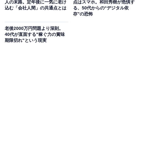
実は、私自身もそうだったために、48歳からクロード・
人の末路。定年後に一気に老け
点はスマホ。和田秀樹が危惧す
込む「会社人間」の共通点とは
る、50代からの“デジタル依
ショーシャ先生に弟子入りして、アンチエイジングを学
存”の恐怖
び、これ以上歳を取らないようにと心がけていました。
実際、人より歳を取らないほうだと思いますが、60代に
老後2000万円問題より深刻。
40代が直面する"稼ぐ力の賞味
なると明らかに老いが忍び寄ってきます。できることよ
期限切れ"という現実
りできないことが少しずつ増えます。老いを受け入れざ
るをえなくなるのです。
50代のみなさんは、そう聞くと、何かを諦めるように感
じるかもしれません。体力や気力の衰えを自覚し、でき
ないことが増えていく。確かに、そんな現実を直視する
ことは、たやすいことではありません。
ただ、悲観する必要もありません。老いとはそういうも
のだと達観することで新たな扉が開くのです。テクノロ
ジーの章でも書きましたが、今の世の中はシニア世代が