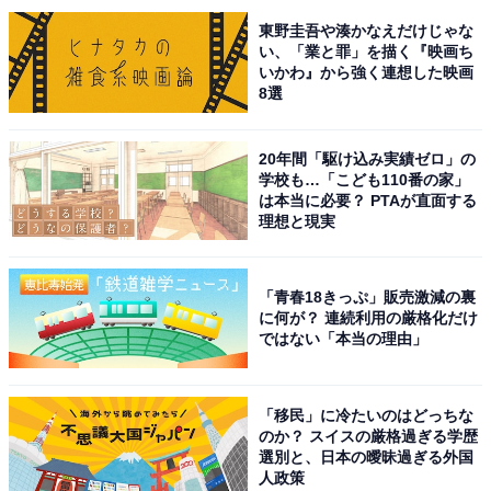
東野圭吾や湊かなえだけじゃな
い、「業と罪」を描く『映画ち
いかわ』から強く連想した映画
8選
20年間「駆け込み実績ゼロ」の
学校も…「こども110番の家」
は本当に必要？ PTAが直面する
理想と現実
「青春18きっぷ」販売激減の裏
に何が？ 連続利用の厳格化だけ
こちらもおすすめ
ではない「本当の理由」
秋田県の市で「子育てがしやすい」と思う市ラ
ンキング！ 2位「横手市」を抑えた1位は？
【2025年調査】
「移民」に冷たいのはどっちな
のか？ スイスの厳格過ぎる学歴
選別と、日本の曖昧過ぎる外国
人政策