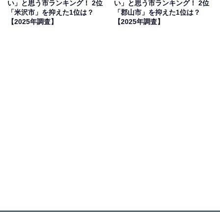
い」と思う市ランキング！ 2位
い」と思う市ランキング！ 2位
「米沢市」を抑えた1位は？
「郡山市」を抑えた1位は？
【2025年調査】
【2025年調査】
1位：盛岡市／161票
岩手県の県庁所在地である盛岡市は、東北地方の主要都
市の1つで、行政・経済・文化の中心地。東北新幹線が