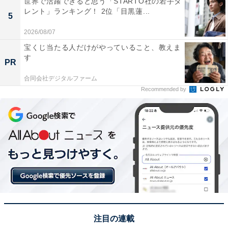
世界で活躍できると思う「STARTO社の若手タ
た。
レント」ランキング！ 2位「目黒蓮...
5
2026/08/07
※回答者からのコメントは原文ママです
宝くじ当たる人だけがやっていること、教えま
す
PR
合同会社デジタルファーム
この記事の執筆者：
坂上 恵
Recommended by
All About ニュースの編集者。オールアバウトに入社後、SNSトレン
ドにフォーカスした記事執筆やSEOライティングの経験を経て、の
ちにAll About ニュースチームのメンバーに加入。現在は旅行・カル
...続きを読む
チャー・エンタメなどを中心に企画編集を担当。東京都出身。居酒
屋巡りとスポーツ観戦が生きがい。
次ページ
6位までのランキング結果を見る
注目の連載