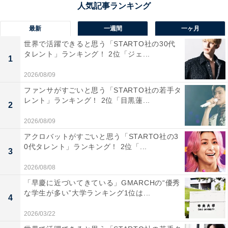
停車する交通の要衝でもあり、商業施設も充実していま
す。美しい岩手山を望むことができたり、中津川や北上
最新
一週間
一ヶ月
川が流れていたりと、自然と都市機能が調和していま
世界で活躍できると思う「STARTO社の30代
す。教育環境が整っていることに加え、近年は待機児童
タレント」ランキング！ 2位「ジェ...
1
数ゼロを実現していて、「子育てしやすい街」として高
2026/08/09
い支持を集めました。
ファンサがすごいと思う「STARTO社の若手タ
レント」ランキング！ 2位「目黒蓮...
2
回答者からは「市内各地に『子育て支援センター』が整
2026/08/09
備されており、親子の交流などができる場が設けられ
アクロバットがすごいと思う「STARTO社の3
て、経済的な支援制度も充実しており、落ち着いた環境
0代タレント」ランキング！ 2位「...
3
とのバランスが魅力的です」（20代男性／福井県）、
「新幹線も停まるし、車を持っていることは必須かもし
2026/08/08
れないが、自然もあり商業施設もあるのでいいかなと思
「早慶に近づいてきている」GMARCHの“優秀
な学生が多い”大学ランキング1位は...
った」（30代男性／北海道）、「教育に力を入れている
4
県であり、情報関が素晴らしく整備されていると聞きま
2026/03/22
した」（40代女性／大阪府）といった声が集まりまし