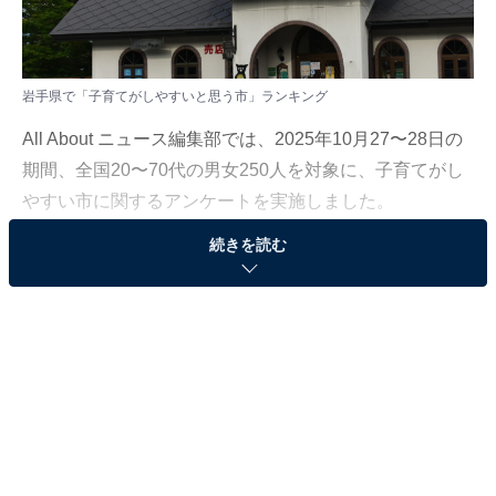
岩手県で「子育てがしやすいと思う市」ランキング
All About ニュース編集部では、2025年10月27〜28日の
期間、全国20〜70代の男女250人を対象に、子育てがし
やすい市に関するアンケートを実施しました。
続きを読む
その中から、岩手県で「子育てがしやすいと思う市」の
結果をご紹介します。
＞6位までの全ランキング結果を見る
2位：花巻市／40票
花巻市は、童話作家・宮沢賢治の故郷として知られる自