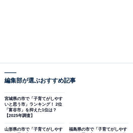
然豊かな都市です。温泉地としても有名で、多くの観光
客が訪れます。県庁所在地の盛岡市に近く、利便性と自
然環境のバランスが取れた住みやすいエリアといえま
す。独自の「イーハトーブ花巻子育て応援プラン」で、
経済的負担を軽減する手厚い支援があり、のびのびと子
育てができる環境として評価されました。
回答者からは「山や川など自然豊かで、街自体がどこか
のんびりしているので、落ち着いて子育てができそう」
（40代男性／岩手県）、「有名メジャーリーガーを輩出
編集部が選ぶおすすめ記事
している土地なので、子育ても充実してそうだから」
（50代男性／大阪府）、「花巻市は、市が子育てを応援
宮城県の市で「子育てがしやす
いと思う市」ランキング！ 2位
していることを公式に明言していて、。LINE公式アカウ
「富谷市」を抑えた1位は？
ントで市政や暮らしの情報を配信しており、オンライン
【2025年調査】
での手続きも可能だからです」（60代女性／愛知県）と
山形県の市で「子育てがしやす
福島県の市で「子育てがしやす
いった声が集まりました。