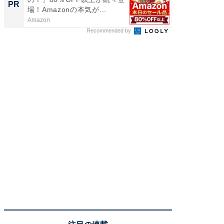
PR
PR
場！Amazonの本気が...
Amazon
FINCHI o
Recommended by