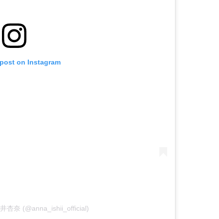
 post on Instagram
石井杏奈 (@anna_ishii_official)