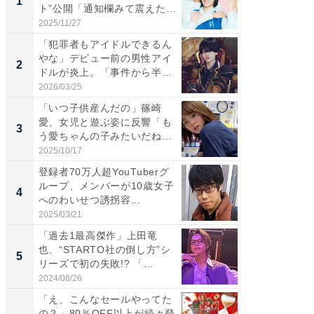
1
1
ト”公開「通知欄みて震えた」
災地を
「...
「カ...
2025/11/27
2026/08/0
「犯罪者もアイドルできるん
「女の
やな」デビュー前の男性アイ
介、バ
2
2
ドルが炎上。「事件から半年
らのプレ
も...
愛...
2026/03/25
2026/08/0
「いつ子供産んだの」篠崎
「脚が
愛、女児と遊ぶ姿に反響「も
横川尚
3
3
う愛ちゃんの子みたいだね」
ムキな姿
「完...
刃...
2025/10/17
2026/08/0
登録者70万人超YouTuberグ
「え、
ループ、メンバーが10歳女子
芸人、2
4
4
へのわいせつ誘拐容...
エットに
2025/03/21
2026/08/0
「過去1最高傑作」上田竜
「脳がバ
也、“STARTO社の倒し方”シ
装姿が話
5
5
リーズで初の失敗!? 「...
のお父さ
2024/08/26
2026/08/0
「え、こんなセールやってた
GOETH
の？」80％OFF以上が続々登
を組み