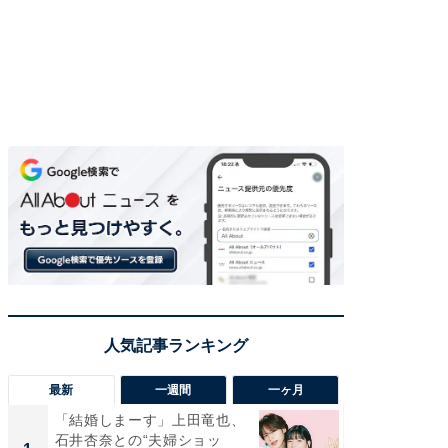
最新
一週間
一ヶ月
「結婚しまーす」上田竜也、
「さす
石井杏奈との“夫婦ショッ
は」高