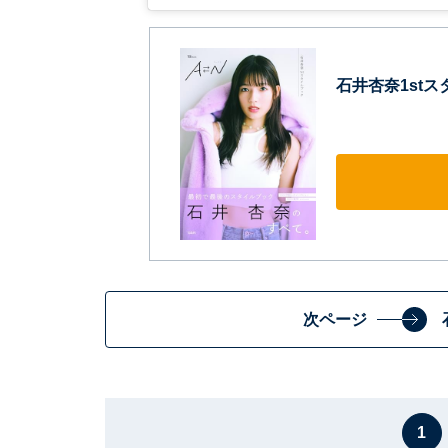
石井杏奈1stスタ
次ページ
1