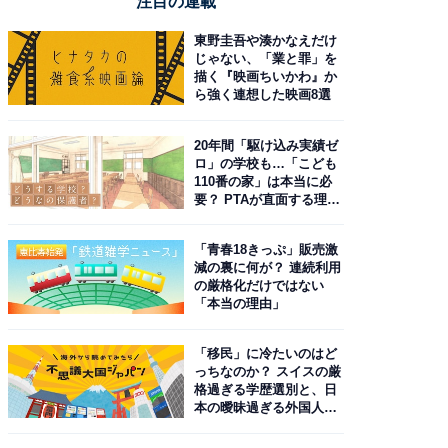
注目の連載
東野圭吾や湊かなえだけ
じゃない、「業と罪」を
描く『映画ちいかわ』か
ら強く連想した映画8選
20年間「駆け込み実績ゼ
ロ」の学校も…「こども
110番の家」は本当に必
要？ PTAが直面する理想
と現実
「青春18きっぷ」販売激
減の裏に何が？ 連続利用
の厳格化だけではない
「本当の理由」
「移民」に冷たいのはど
っちなのか？ スイスの厳
格過ぎる学歴選別と、日
本の曖昧過ぎる外国人政
策