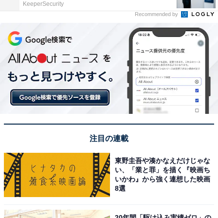
KeeperSecurity
Recommended by
注目の連載
東野圭吾や湊かなえだけじゃな
い、「業と罪」を描く『映画ち
いかわ』から強く連想した映画
8選
20年間「駆け込み実績ゼロ」の