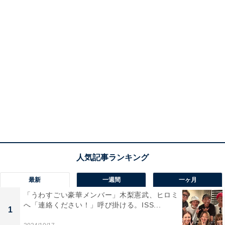
最新
一週間
一ヶ月
「うわすごい豪華メンバー」木梨憲武、ヒロミ
へ「連絡ください！」呼び掛ける。ISS...
1