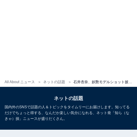
All About ニュース
ネットの話題
石井杏奈、妖艶モデルショット披露！ 「美がすぎる！！」「やばい美しすぎて地球が割れる」
ネットの話題
国内外のSNSで話題の人＆トピックをタイムリーにお届けします。知ってる
だけでちょっと得する、なんだか楽しい気分になれる、ネット発「知ら（な
きゃ）損」ニュースが盛りだくさん。