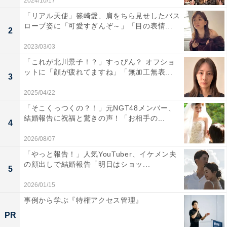
2024/10/17
「リアル天使」篠崎愛、肩をちら見せしたバス
ローブ姿に「可愛すぎんぞ～」「目の表情...
2
2023/03/03
「これが北川景子！？」すっぴん？ オフショ
ットに「顔が疲れてますね」「無加工無表...
3
2025/04/22
「そこくっつくの？！」元NGT48メンバー、
結婚報告に祝福と驚きの声！「お相手の...
4
2026/08/07
「やっと報告！」人気YouTuber、イケメン夫
の顔出しで結婚報告「明日はショッ...
5
2026/01/15
事例から学ぶ『特権アクセス管理』
PR