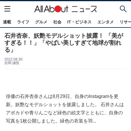
連載
ライフ
グルメ
社会
IT・ビジネス
エンタメ
リサ
石井杏奈、妖艶モデルショット披露！ 「美が
すぎる！！」「やばい美しすぎて地球が割れ
る」
2022.08.30
吉岡 誠悦
俳優の石井杏奈さんは8月29日、自身のInstagramを更
新。妖艶なモデルショットを披露しました。 石井さんは
アボカドや青りんごなど緑色の絵文字とともに、自身の
写真を1枚公開しました。緑色の衣装を羽...