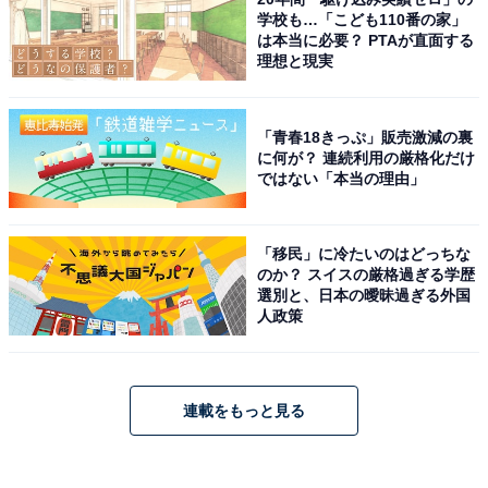
学校も…「こども110番の家」
は本当に必要？ PTAが直面する
理想と現実
「青春18きっぷ」販売激減の裏
に何が？ 連続利用の厳格化だけ
ではない「本当の理由」
「移民」に冷たいのはどっちな
のか？ スイスの厳格過ぎる学歴
選別と、日本の曖昧過ぎる外国
人政策
連載をもっと見る