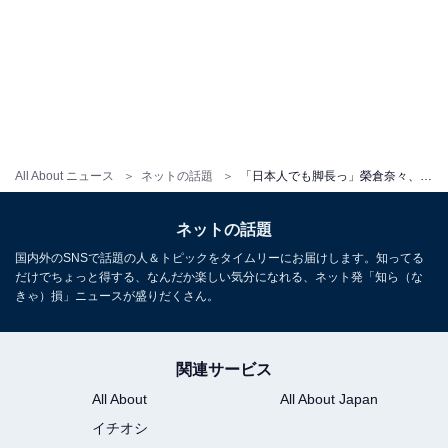
All About ニュース
ネットの話題
「日本人でも脚長っ」榮倉奈々、冬先取りおしゃれコーデ公開「異国のセレブ感出てて特に好き」「やばい」
ネットの話題
国内外のSNSで話題の人＆トピックをタイムリーにお届けします。知ってる
だけでちょっと得する、なんだか楽しい気分になれる、ネット発「知ら（な
きゃ）損」ニュースが盛りだくさん。
関連サービス
All About
All About Japan
イチオシ