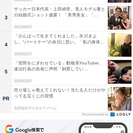
2026/03/25
サッカー日本代表・上田綺世、美人モデル妻と
の結婚式ショット披露！ 「美男美女」「...
3
2023/06/27
「がんばって生きてくれました」氷川きよ
し、“パートナー”の命日に思い。「私の身体...
4
2025/02/17
「世間をにぎわせている」動物系YouTuber、
違法行為の告発に声明「飼育してい...
5
2025/02/07
売り場じゃ教えてくれない！当たる人だけがや
ってる宝くじの習慣
PR
合同会社デジタルファーム
Recommended by