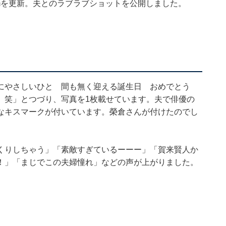
ramを更新。夫とのラブラブショットを公開しました。
にやさしいひと 間も無く迎える誕生日 おめでとう
）笑」とつづり、写真を1枚載せています。夫で俳優の
なキスマークが付いています。榮倉さんが付けたのでし
くりしちゃう」「素敵すぎているーーー」「賀来賢人か
！」「まじでこの夫婦憧れ」などの声が上がりました。