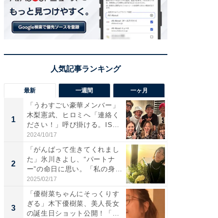
最新
一週間
一ヶ月
「うわすごい豪華メンバー」
「さす
木梨憲武、ヒロミへ「連絡く
は」高
1
1
ださい！」呼び掛ける。IS
災地を
S...
「カ...
2024/10/17
2026/08/0
「がんばって生きてくれまし
「女の
た」氷川きよし、“パートナ
介、バ
2
2
ー”の命日に思い。「私の身
らのプレ
体...
愛...
2025/02/17
2026/08/0
「優樹菜ちゃんにそっくりす
「脚が
ぎる」木下優樹菜、美人長女
横川尚
3
3
の誕生日ショット公開！「1
ムキな姿