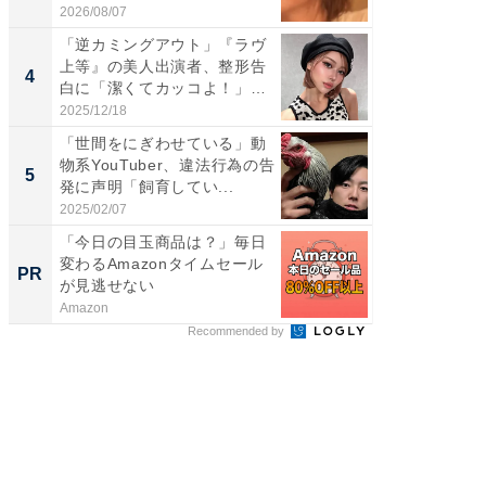
4...
刃...
2026/08/07
2026/08/0
「逆カミングアウト」『ラヴ
「え、
上等』の美人出演者、整形告
芸人、2
4
4
白に「潔くてカッコよ！」
エットに
「好...
2025/12/18
2026/08/0
「世間をにぎわせている」動
「脳がバ
物系YouTuber、違法行為の告
装姿が話
5
5
発に声明「飼育してい...
のお父さ
2025/02/07
2026/08/0
「今日の目玉商品は？」毎日
GOETH
変わるAmazonタイムセール
を組み
PR
PR
が見逃せない
Amazon
FINCHI o
Recommended by