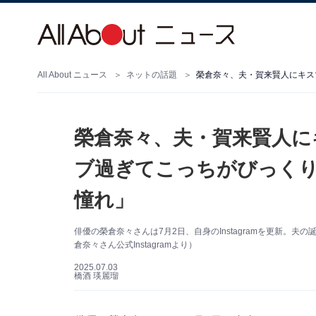
All About ニュース
ネットの話題
榮倉奈々、夫・賀来賢人に
ブ過ぎてこっちがびっく
憧れ」
俳優の榮倉奈々さんは7月2日、自身のInstagramを更新。
倉奈々さん公式Instagramより）
2025.07.03
橋酒 瑛麗瑠