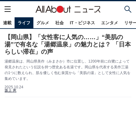
連載
ライフ
グルメ
社会
IT・ビジネス
エンタメ
リサ
【岡山県】「女性客に人気の……」“美肌の
湯”で有名な「湯郷温泉」の魅力とは？ 「日本
らしい滞在」の声
湯郷温泉は、岡山県美作（みまさか）市に位置し、1200年前に白鷺によって
発見されたという伝説を持つ歴史ある名湯です。岡山県を代表する美作三湯
の1つに数えられ、肌を優しく包む泉質から「美肌の湯」として女性に人気を
集めています。
2025.10.24
坂上 恵