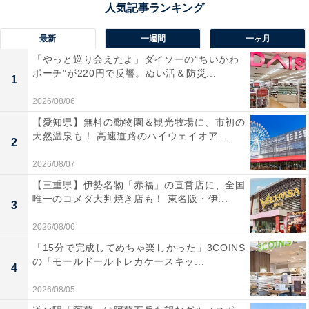
「美肌の湯としても知られています」
最新
一週間
一ヶ月
これまでにAll About ニュース編集部が実施したアンケー
「やっと巡り会えたよ」ダイソーの“ちいかわ
ト調査では、下記のような評価が寄せられています。
ポーチ”が220円で反響。ぬい活＆防災...
1
2026/08/06
美肌の湯である
【愛知県】無料の動物園＆観光牧場に、市初の
天然温泉も！ 高速道路のハイウェイオア...
2
「美作三湯の一つで、女性客に人気の美肌の湯とし
2026/08/07
ても知られています。小規模ながら風情ある温泉街
【三重県】伊勢名物「赤福」の直営店に、全国
が残っており、のんびりとした日本らしい滞在が可
唯一のコメダ大判焼き店も！ 東名阪・伊...
3
能です」（20代男性／静岡県）
2026/08/06
「15分で完成してめちゃ楽しかった」3COINS
の「モールドールトレカケースキッ...
4
「美作三湯の一つで、泉質はやさしく女性や家族連
れにも人気。日帰り温泉施設も充実しています」
2026/08/05
（60代男性／広島県）