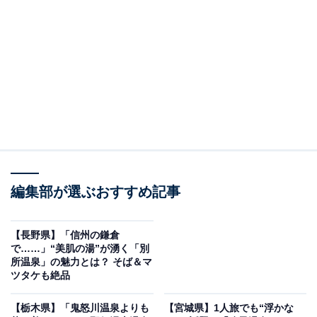
湯郷温泉の旅館を
楽天トラベルで見る
※本記事で紹介している商品の購入やサービスの利用により、売上の一部が
オールアバウトに還元されることがあります。
編集部が選ぶおすすめ記事
「湯郷温泉」周辺には何がある？
湯郷温泉の温泉街には、美作地方に伝わる巨人伝説をテ
【長野県】「信州の鎌倉
で……」“美肌の湯”が湧く「別
ーマにした大型のからくり時計がシンボルとして設置さ
所温泉」の魅力とは？ そば＆マ
れています。車で約10分ほどの高台には「大山展望台」
ツタケも絶品
があり、早朝には雲海が見られることも。夜には、温泉
【栃木県】「鬼怒川温泉よりも
【宮城県】1人旅でも“浮かな
街の灯りが美しい夜景として広がります。