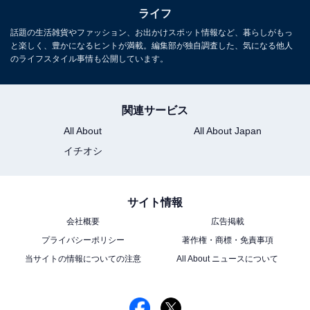
チャー・エンタメなどを中心に企画編集を担当。東京都出身。居酒
ライフ
屋巡りとスポーツ観戦が生きがい。
話題の生活雑貨やファッション、お出かけスポット情報など、暮らしがもっ
【アクセス】岡山駅から約1時間
と楽しく、豊かになるヒントが満載。編集部が独自調査した、気になる他人
次ページ
のライフスタイル事情も公開しています。
45分
関連サービス
All About
All About Japan
イチオシ
サイト情報
会社概要
広告掲載
プライバシーポリシー
著作権・商標・免責事項
当サイトの情報についての注意
All About ニュースについて