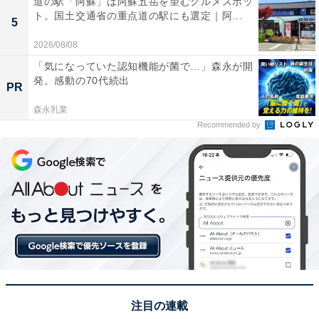
道の駅「阿蘇」は阿蘇五岳を望むグルメスポッ
ト。国土交通省の重点道の駅にも選定｜阿...
5
2026/08/08
＜関連記事＞
「気になっていた認知機能が菌で…」森永が開
岡山県で「外国人観光客にすすめたい温泉地」ランキン
発。感動の70代続出
PR
グ！ 2位「湯郷温泉」、1位は？
森永乳業
Recommended by
日帰りも可能
「実際行ったことがあって、落ち着いた雰囲気で良
かったから」（50代男性／大阪府）
「岡山まで新幹線で約45分＋バスで約1時間。日帰
りも可能。レトロな温泉街の散策が楽しめる」（50
代男性／東京都）
注目の連載