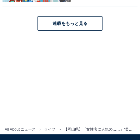
連載をもっと見る
湯郷温泉の旅館を
楽天トラベルで見る
この記事の執筆者：
坂上 恵
All About ニュースの編集者。オールアバウトに入社後、SNSトレン
ドにフォーカスした記事執筆やSEOライティングの経験を経て、の
All About ニュース
ライフ
【岡山県】「女性客に人気の……」“美肌の湯”で有名な「湯郷温泉」の魅力とは？ 「日本らしい滞在」の声
ちにAll About ニュースチームのメンバーに加入。現在は旅行・カル
...続きを読む