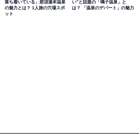
落ち着いている」那須湯本温泉
い”と話題の「鳴子温泉」と
の魅力とは？ 1人旅の穴場スポ
は？ 「温泉のデパート」の魅力
ット
そのほか、足湯や美術館が点在し、地元の味を楽しめる
飲食店も充実。初夏には大谷川沿いでホタルが舞い飛
び、自然の魅力もたっぷり感じられます。