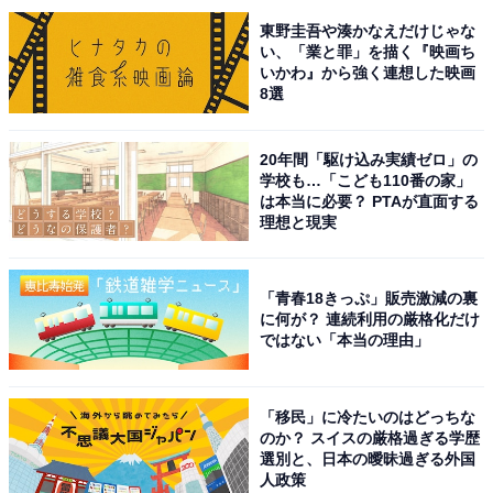
東野圭吾や湊かなえだけじゃな
＜関連記事＞
い、「業と罪」を描く『映画ち
いかわ』から強く連想した映画
大阪から日帰りで行きたい「中国地方の温泉地」ランキ
8選
ング！ 岡山県「湯郷温泉」を抑えた1位は？
20年間「駆け込み実績ゼロ」の
夜景も楽しめる
学校も…「こども110番の家」
は本当に必要？ PTAが直面する
理想と現実
「湯郷温泉周辺で夜景が美しい場所として大山展望
台があり、湯郷温泉街から車で10分ほどの距離にあ
り、温泉街のオレンジ色の明かりを眼下に望むこと
「青春18きっぷ」販売激減の裏
ができるからです」（60代女性／愛知県）
に何が？ 連続利用の厳格化だけ
ではない「本当の理由」
＜関連記事＞
「移民」に冷たいのはどっちな
夜景が美しいと思う「中国地方の温泉地」ランキング！
のか？ スイスの厳格過ぎる学歴
選別と、日本の曖昧過ぎる外国
「湯郷温泉」を抑えた同率1位は？【2025年調査】
人政策