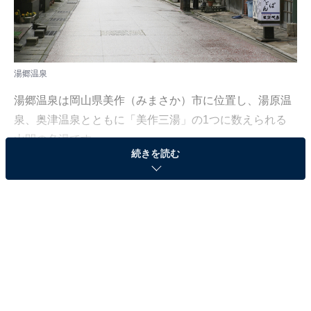
湯郷温泉
湯郷温泉は岡山県美作（みまさか）市に位置し、湯原温
泉、奥津温泉とともに「美作三湯」の1つに数えられる
山間の名湯です。
続きを読む
泉質は肌にやさしく、保湿力が高いことから、古くより
「美肌の湯」として親しまれてきました。温泉街には、
歴史ある老舗旅館から、洗練された現代風の宿まで、さ
まざまなスタイルの宿泊施設が並んでいます。