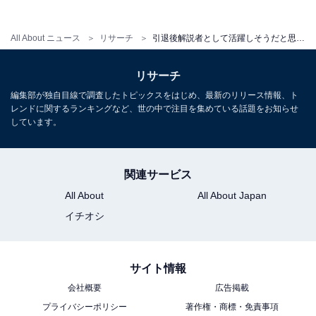
レビ好きが高じて複数のエンタメメディアでも執筆。中でもお笑
い・バラエティ番組を網羅的に視聴し、エンタメ関連の情報収集源
...続きを読む
All About ニュース
リサーチ
引退後解説者として活躍しそうだと思う「アスリート／スポーツ選手」ランキング！ 2位「馬瓜エブリン」、1位は？
も大半がテレビから。宣伝会議「編集･ライター養成講座 総合コー
ス」修了。
リサーチ
10位までの全ランキング結果を表
次ページ
編集部が独自目線で調査したトピックスをはじめ、最新のリリース情報、ト
で見る
レンドに関するランキングなど、世の中で注目を集めている話題をお知らせ
しています。
関連サービス
All About
All About Japan
イチオシ
サイト情報
会社概要
広告掲載
プライバシーポリシー
著作権・商標・免責事項