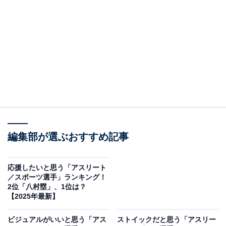
A post shared by Evelyn Mawuli (@evelyn_mawuli)
2位には、馬瓜エブリン選手がランクイン。
編集部が選ぶおすすめ記事
女子バスケットボールプレーヤーの馬瓜選手は、2021年
の東京五輪で女子バスケ史上初の銀メダルを獲得した立
役者の一人。柔らかなシュートや力強いプレーだけでな
応援したいと思う「アスリート
／スポーツ選手」ランキング！
く、ムードメーカーとしてもチームを引っ張る存在で
2位「八村塁」、1位は？
す。明るくユーモラスなキャラクターと高いトーク力で
【2025年最新】
テレビ出演も多く、的確な視点と分かりやすい言葉でバ
ビジュアルがいいと思う「アス
ストイックだと思う「アスリー
スケットボールの魅力を発信しています。