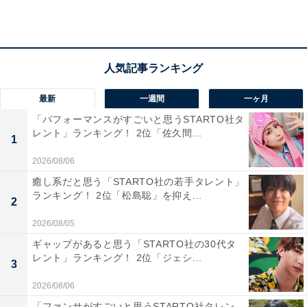
最新
一週間
一ヶ月
「パフォーマンスがすごいと思うSTARTO社タ
レント」ランキング！ 2位「佐久間...
1
2026/08/06
癒し系だと思う「STARTO社の若手タレント」
ランキング！ 2位「松島聡」を抑え...
2
1位：大谷翔平（野球）／72票
2026/08/05
ギャップがあると思う「STARTO社の30代タ
レント」ランキング！ 2位「ジェシ...
3
2026/08/06
「ファンサがすごいと思うSTARTO社タレン