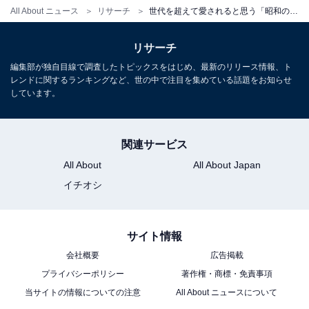
All About ニュース
リサーチ
世代を超えて愛されると思う「昭和の女性俳優」ランキング！ 2位「夏目雅子」、1位は？【2025年調査】
リサーチ
編集部が独自目線で調査したトピックスをはじめ、最新のリリース情報、ト
レンドに関するランキングなど、世の中で注目を集めている話題をお知らせ
しています。
こちらもおすすめ
関連サービス
マドンナだと思う「昭和の女性俳優」ランキン
グ！ 2位「夏目雅子」、1位は？
All About
All About Japan
イチオシ
サイト情報
会社概要
広告掲載
プライバシーポリシー
著作権・商標・免責事項
当サイトの情報についての注意
All About ニュースについて
1
2
3
4