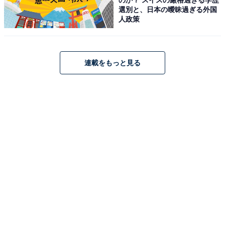
選別と、日本の曖昧過ぎる外国
人政策
この記事の筆者：斉藤 雄二 プロフィール
新潟出身、静岡在住の元プロドラマー。ライター執筆歴
は約8年。趣味は読書とフィットネスとfiat500でドライ
ブに出かけること。最近はeSportsの試合観戦が楽しみで
連載をもっと見る
す。
9位までの全ランキング結果を見
次ページ
る