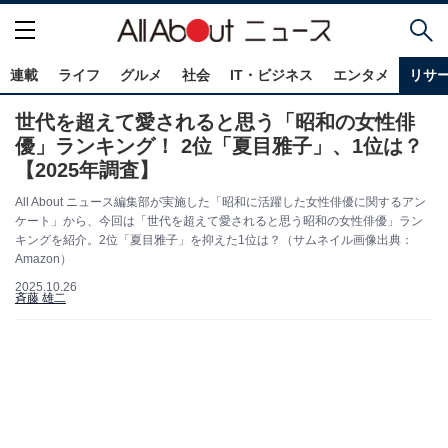
連載
ライフ
グルメ
社会
IT・ビジネス
エンタメ
リサ
世代を超えて愛されると思う「昭和の女性俳
優」ランキング！ 2位「夏目雅子」、1位は？
【2025年調査】
All About ニュース編集部が実施した「昭和に活躍した女性俳優に関するアン
ケート」から、今回は「世代を超えて愛されると思う昭和の女性俳優」ラン
キングを紹介。2位「夏目雅子」を抑えた1位は？（サムネイル画像出典：
Amazon）
2025.10.26
斉藤 雄二