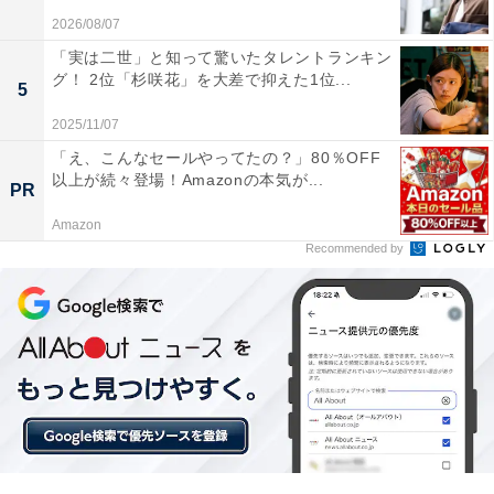
2026/08/07
「実は二世」と知って驚いたタレントランキン
グ！ 2位「杉咲花」を大差で抑えた1位...
5
2025/11/07
こんにちは、母さん
「え、こんなセールやってたの？」80％OFF
以上が続々登場！Amazonの本気が...
Amazonで見る
PR
Amazon
Recommended by
1位に選ばれたのは、吉永小百合さんでした！
1957年のラジオドラマ『赤胴鈴之助』（ラジオ東京）で
デビュー。日活青春映画で一世を風靡（ふうび）し、
『キューポラのある街』でブルーリボン賞・主演女優賞
を受賞。日本を代表する女性俳優の1人として長年にわ
たり人気を博し、ファンは「サユリスト」と呼ばれま
す。近年の代表作は、映画『母べえ』や『こんにちは、