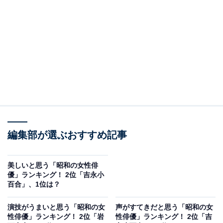
夏目雅子: 27年のいのちを訪ねて
Amazonで見る
編集部が選ぶおすすめ記事
2位は、夏目雅子さんでした！
美しいと思う「昭和の女性俳
優」ランキング！ 2位「吉永小
百合」、1位は？
1977年にカネボウ化粧品のキャンペーンガールで注目さ
れた後、1978年のドラマ『西遊記』（日本テレビ系）で
演技がうまいと思う「昭和の女
声がすてきだと思う「昭和の女
性俳優」ランキング！ 2位「岩
性俳優」ランキング！ 2位「吉
三蔵法師を演じ、そのインパクトと美しさで人気を博し