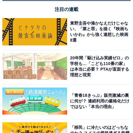
母さん』などがあり、2025年10月公開の『てっぺんの向
注目の連載
こうにあなたがいる』でも主演を務めます。紫綬褒章を
受章したり、文化功労者に選ばれたりと、80歳を超えて
東野圭吾や湊かなえだけじゃな
もなお活躍し続けている女性俳優です。
い、「業と罪」を描く『映画ち
いかわ』から強く連想した映画
8選
回答者からは、「凛とした佇まいで幅広い世代を超えて
愛されていそうだから」（40代男性／福岡県）、「原爆
20年間「駆け込み実績ゼロ」の
詩の朗読や社会活動にも取り組み、女優としての枠を超
学校も…「こども110番の家」
は本当に必要？ PTAが直面する
え、多方面で活躍されている存在なので」（50代男性／
理想と現実
広島県）、「いつまでも衰えぬ美しさと気品でテレビに
映ると見入ってしまいます」（40代女性／和歌山県）、
「嫌みがないので、誰からも浅く広く愛される人だと思
「青春18きっぷ」販売激減の裏
に何が？ 連続利用の厳格化だけ
いま」（50代女性／大阪府）などというコメントが寄せ
ではない「本当の理由」
られています。
「移民」に冷たいのはどっちな
※コメントは全て原文ママです
のか？ スイスの厳格過ぎる学歴