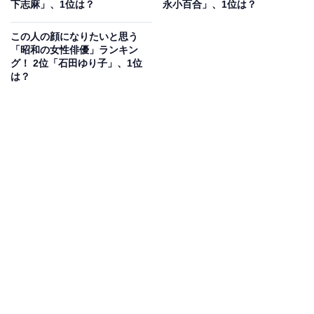
下志麻」、1位は？
永小百合」、1位は？
ました。1985年、27歳の若さで急性骨髄性白血病を患い
亡くなりましたが、清純さと色香が共存する美しさは、
この人の顔になりたいと思う
「昭和の女性俳優」ランキン
世代を超えて愛される女性像として今も多くのファンか
グ！ 2位「石田ゆり子」、1位
ら支持されています。
は？
回答者からは、「懐かしい女優などでも必ず夏目雅子さ
んが出てくると思うのですが、そのくらい魅力にあふれ
た存在だと思うから」（40代女性／奈良県）、「様々な
可能性を秘めながら若くして亡くなり、演技力があった
ので、まだまだ活躍して欲しかったです」（60代男性／
兵庫県）、「若くして亡くなってしまいそれが永遠の姿
になってしまったから」（40代男性／熊本県）、「伝説
的な女優さんなので今後も語り継がれる気がします」
（40代男性／東京都）というコメントが寄せられていま
す。