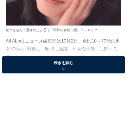
世代を超えて愛されると思う「昭和の女性俳優」ランキング
All About ニュース編集部は10月2日、全国10～70代の男
女300人を対象に「昭和に活躍した女性俳優」に関する
アンケートを実施しました。本記事では「世代を超えて
続きを読む
愛されると思う昭和の女性俳優」ランキングを発表しま
す。
＞9位までの全ランキング結果
※本記事で紹介している商品の購入やサービスの利用により、売上の一部が
オールアバウトに還元されることがあります。
第2位：夏目雅子／42票