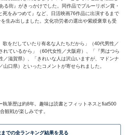
のある街』がきっかけでした。同作品でブルーリボン賞・
と死をみつめて』など、日活映画76作品に出演するまで
ンを生み出しました。文化功労者の選出や紫綬褒章も受
、歌をだしていたり有名な人たちだから」（40代男性／
されているから」（60代女性／大阪府）、「『男はつら
女性／滋賀県）、「きれいな人は沢山いますが、マドンナ
性／山口県）といったコメントが寄せられました。
筆歴は約8年。趣味は読書とフィットネスとfiat500
の試合観戦が楽しみです。
位までの全ランキング結果を見る