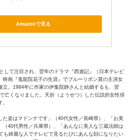
Amazonで見る
ルとして注目され、翌年のドラマ『西遊記』（日本テレビ
、映画『鬼龍院花子の生涯』でブルーリボン賞の主演女
立。1984年に作家の伊集院静さんと結婚するも、翌
若さで亡くなりました。夭折（ようせつ）した伝説的女性俳
す。
した姿はマドンナです」（40代女性／長崎県）、「お美
」（40代男性／兵庫県）、「あんなに美人な三蔵法師は
っても綺麗な人でテレビで見るたびにあんな顔になりたい