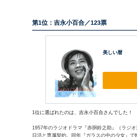
第1位：吉永小百合／123票
美しい暦
1位に選ばれたのは、吉永小百合さんでした！
1957年のラジオドラマ『赤胴鈴之助』（ラジオ
日活と専属契約。同年『ガラスの中の少女』で