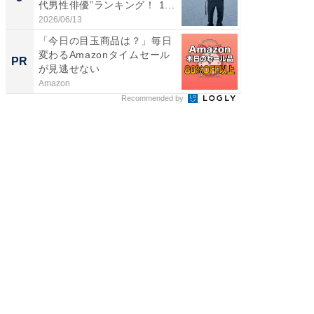
代男性俳優”ランキング！ 1...
「鈴木
倒...
2026/06/13
2026/08/0
「今日の目玉商品は？」毎日
「え、
変わるAmazonタイムセール
の？」8
PR
PR
が見逃せない
場！Ama
Amazon
Amazon
Recommended by