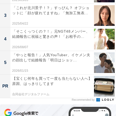
2023/03/03
「これが北川景子！？」すっぴん？ オフショ
ットに「顔が疲れてますね」「無加工無表...
3
2025/04/22
「そこくっつくの？！」元NGT48メンバー、
結婚報告に祝福と驚きの声！「お相手の...
4
2026/08/07
「やっと報告！」人気YouTuber、イケメン夫
の顔出しで結婚報告「明日はショッ...
5
2026/01/15
【宝くじ何年も買って一度も当たらない人へ】
原因、はっきりしてます
PR
合同会社デジタルファーム
Recommended by