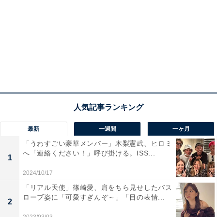
最新
一週間
一ヶ月
「うわすごい豪華メンバー」木梨憲武、ヒロミ
へ「連絡ください！」呼び掛ける。ISS...
1
2024/10/17
「リアル天使」篠崎愛、肩をちら見せしたバス
ローブ姿に「可愛すぎんぞ～」「目の表情...
2