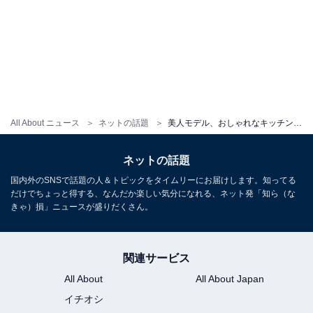
All About ニュース
ネットの話題
美人モデル、おしゃれなキッチン＆充実感あふれる日常ショット公開「どこの注文住宅ですか？」「人生ですね」
ネットの話題
国内外のSNSで話題の人＆トピックをタイムリーにお届けします。知ってる
だけでちょっと得する、なんだか楽しい気分になれる、ネット発「知ら（な
きゃ）損」ニュースが盛りだくさん。
関連サービス
All About
All About Japan
イチオシ