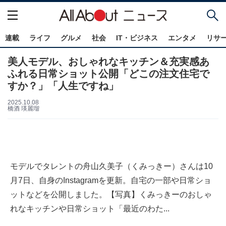
連載
ライフ
グルメ
社会
IT・ビジネス
エンタメ
リサ
美人モデル、おしゃれなキッチン＆充実感あ
ふれる日常ショット公開「どこの注文住宅で
すか？」「人生ですね」
2025.10.08
橋酒 瑛麗瑠
モデルでタレントの舟山久美子（くみっきー）さんは10
月7日、自身のInstagramを更新。自宅の一部や日常ショ
ットなどを公開しました。【写真】くみっきーのおしゃ
れなキッチンや日常ショット「最近のわた...