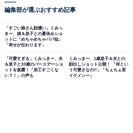
編集部が選ぶおすすめ記事
「すごい娘さん顔濃い」くみっ
きー、娘＆息子との夏休みショ
ットに「めちゃめちゃパパ似」
「幸せが伝わります」
「可愛すぎる」くみっきー、夫
くみっきー、1歳息子＆夫との
＆息子と33歳のバースデーショ
顔出しショット公開！ 「何とい
ットを披露！「加工すごくな
う可愛さなの!!」「ちぇちぇ君
い？！」の声も
イケメンー」