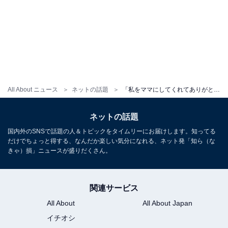
All About ニュース
ネットの話題
「私をママにしてくれてありがとう」くみっきー、息子の誕生日を祝う「身体つきが凄く大きくなりましたね」
ネットの話題
国内外のSNSで話題の人＆トピックをタイムリーにお届けします。知ってる
だけでちょっと得する、なんだか楽しい気分になれる、ネット発「知ら（な
きゃ）損」ニュースが盛りだくさん。
関連サービス
All About
All About Japan
イチオシ