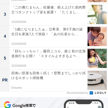
2026/08/04
「二の腕たまらん」佐藤健、鍛え上げた筋肉際
立つタンクトップ姿を披露！ 「たくまし...
3
2026/08/08
「1歳になりましたぁ」辻希美、第5子娘の誕
生日を家族7人で祝福！ 「あの出産から...
4
2026/08/09
「顔ちっっちゃ！」藤田ニコル、娘と初の北海
道旅行を公開！ 「スタイルよすぎるよ〜...
5
2026/08/08
四角い部屋を四角く拭く！壁際までしっかり拭
けるロボット掃除機
PR
Dreame
Recommended by