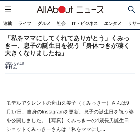
連載
ライフ
グルメ
社会
IT・ビジネス
エンタメ
リサ
「私をママにしてくれてありがとう」くみっ
きー、息子の誕生日を祝う「身体つきが凄く
大きくなりましたね」
2025.09.18
中村 凪
モデルでタレントの舟山久美子（くみっきー）さんは9
月17日、自身のInstagramを更新。息子の誕生日を祝う姿
を公開しました。【写真】くみっきーの4歳長男誕生日
ショットくみっきーさんは「私をママにし...