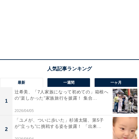
最新
一週間
一ヶ月
辻希美、「7人家族になって初めての」箱根へ
の“楽しかった”家族旅行を披露！ 集合...
1
2026/04/05
「ユメが、ついに歩いた」杉浦太陽、第5子
が“立っち”に挑戦する姿を披露！ 「出来...
2