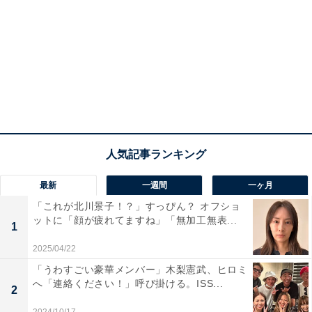
最新
一週間
一ヶ月
「これが北川景子！？」すっぴん？ オフショ
ットに「顔が疲れてますね」「無加工無表...
1
2025/04/22
「うわすごい豪華メンバー」木梨憲武、ヒロミ
へ「連絡ください！」呼び掛ける。ISS...
2