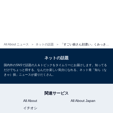
All About ニュース
ネットの話題
「すごい娘さん顔濃い」くみっきー、娘＆息子との夏休みショットに「めちゃめちゃパパ似」「幸せが伝わります」
ネットの話題
国内外のSNSで話題の人＆トピックをタイムリーにお届けします。知ってる
だけでちょっと得する、なんだか楽しい気分になれる、ネット発「知ら（な
きゃ）損」ニュースが盛りだくさん。
関連サービス
All About
All About Japan
イチオシ