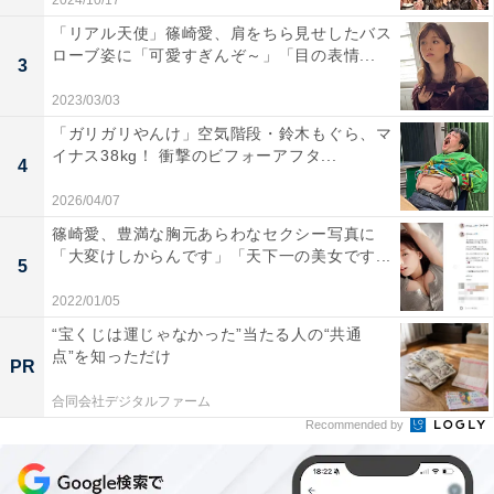
2024/10/17
「リアル天使」篠崎愛、肩をちら見せしたバス
ローブ姿に「可愛すぎんぞ～」「目の表情...
3
2023/03/03
「ガリガリやんけ」空気階段・鈴木もぐら、マ
イナス38kg！ 衝撃のビフォーアフタ...
4
2026/04/07
篠崎愛、豊満な胸元あらわなセクシー写真に
「大変けしからんです」「天下一の美女です...
5
2022/01/05
“宝くじは運じゃなかった”当たる人の“共通
点”を知っただけ
PR
合同会社デジタルファーム
Recommended by