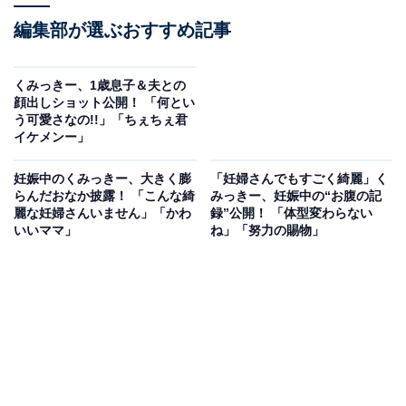
編集部が選ぶおすすめ記事
くみっきー、1歳息子＆夫との
顔出しショット公開！ 「何とい
う可愛さなの!!」「ちぇちぇ君
イケメンー」
妊娠中のくみっきー、大きく膨
「妊婦さんでもすごく綺麗」く
らんだおなか披露！ 「こんな綺
みっきー、妊娠中の“お腹の記
麗な妊婦さんいません」「かわ
録”公開！ 「体型変わらない
いいママ」
ね」「努力の賜物」