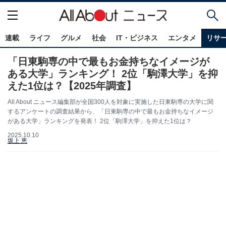
連載
ライフ
グルメ
社会
IT・ビジネス
エンタメ
リサ
「日東駒専の中で最もお金持ちなイメージが
ある大学」ランキング！ 2位「駒澤大学」を抑
えた1位は？【2025年調査】
All About ニュース編集部が全国300人を対象に実施した日東駒専の大学に関
するアンケートの調査結果から、「日東駒専の中で最もお金持ちなイメージ
がある大学」ランキングを発表！ 2位「駒澤大学」を抑えた1位は？
2025.10.10
坂上 恵