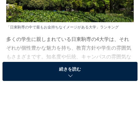
「日東駒専の中で最もお金持ちなイメージがある大学」ランキング
多くの学生に親しまれている日東駒専の4大学は、それ
ぞれが個性豊かな魅力を持ち、教育方針や学生の雰囲気
もさまざまです。知名度や伝統、キャンパスの雰囲気な
ど、見る人によって印象が異なるのも興味深いところ。
続きを読む
今回はその特色に迫ります。
All About ニュース編集部では、2025年10月1〜3日の期
間、全国10〜70代の男女300人を対象に、日東駒専の大
学に関するアンケートを実施しました。その中から、
「日東駒専の中で最もお金持ちなイメージがある大学」
ランキングの結果をご紹介します。