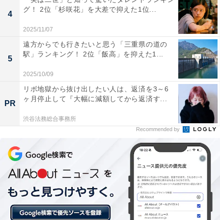
グ！ 2位「杉咲花」を大差で抑えた1位...
業生が多いことも、ブランドの格付けを上げていると言
4
えます。
2025/11/07
遠方からでも行きたいと思う「三重県の道の
回答者からは「医学部があるのでその分学費が高くお金
駅」ランキング！ 2位「飯高」を抑えた1...
5
持ちでないといけない人が多いと思う」（30代女性／東
2025/10/09
京都）、「スケールが大きい分維持にも費用がかかりそ
リボ地獄から抜け出したい人は、返済を3～6
うな印象があり、学費が高そうなイメージがあるため」
ヶ月停止して『大幅に減額してから返済す...
PR
（20代女性／埼玉県）、「社長輩出数で日本一だから」
渋谷法務総合事務所
（40代男性／東京都）といった声が集まりました。
Recommended by
※回答者からのコメントは原文ママです
この記事の執筆者：
坂上 恵
All About ニュースの編集者。オールアバウトに入社後、SNSトレン