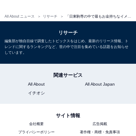
All About ニュース
リサーチ
「日東駒専の中で最もお金持ちなイメージがある大学」ランキング！ 2位「駒澤大学」を抑えた1位は？【2025年調査】
リサーチ
編集部が独自目線で調査したトピックスをはじめ、最新のリリース情報、ト
レンドに関するランキングなど、世の中で注目を集めている話題をお知らせ
しています。
関連サービス
All About
All About Japan
イチオシ
サイト情報
会社概要
広告掲載
プライバシーポリシー
著作権・商標・免責事項