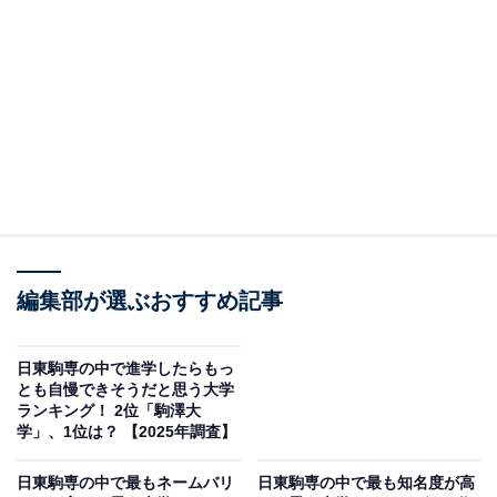
＞4位までの全ランキング結果を見る
※本調査は全国300人を対象に実施したもので、結果は
回答者の意見を集計したものであり、全体の意見を断定
的に示すものではありません
2位：駒澤大学／81票
2位の駒澤大学は、東京都世田谷区という比較的高級な
住宅地に近い立地に本部キャンパスがあることが、「お
編集部が選ぶおすすめ記事
金持ちなイメージ」の一因かもしれません。また、長い
伝統を持つ仏教系大学でありながら、現代的な教育環境
日東駒専の中で進学したらもっ
とも自慢できそうだと思う大学
を維持していることも、資産や安定感を連想させます。
ランキング！ 2位「駒澤大
スポーツ強豪校として大規模な施設を保有している点
学」、1位は？ 【2025年調査】
や、都心での学園生活を送る学生が多いことが、全体と
日東駒専の中で最もネームバリ
日東駒専の中で最も知名度が高
して経済的な豊かさを感じさせる要因となっていると考