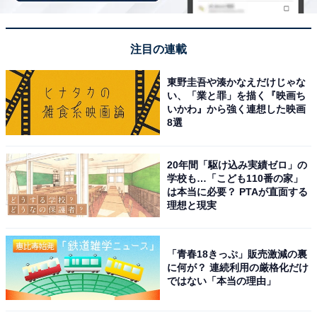
ドにフォーカスした記事執筆やSEOライティングの経験を経て、の
ちにAll About ニュースチームのメンバーに加入。現在は旅行・カル
...続きを読む
チャー・エンタメなどを中心に企画編集を担当。東京都出身。居酒
注目の連載
屋巡りとスポーツ観戦が生きがい。
東野圭吾や湊かなえだけじゃな
次ページ
4位までのランキング結果を見る
い、「業と罪」を描く『映画ち
いかわ』から強く連想した映画
8選
20年間「駆け込み実績ゼロ」の
学校も…「こども110番の家」
は本当に必要？ PTAが直面する
理想と現実
「青春18きっぷ」販売激減の裏
に何が？ 連続利用の厳格化だけ
ではない「本当の理由」