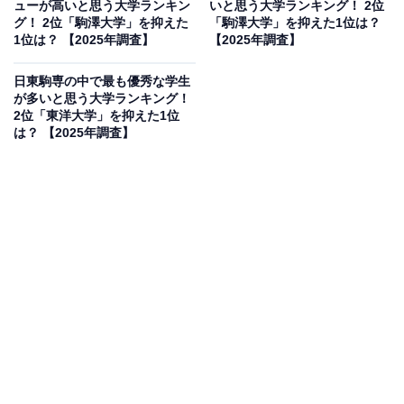
ューが高いと思う大学ランキン
いと思う大学ランキング！ 2位
えられます。
グ！ 2位「駒澤大学」を抑えた
「駒澤大学」を抑えた1位は？
1位は？ 【2025年調査】
【2025年調査】
回答者からは「学費や教育環境が安定していて、裕福層
日東駒専の中で最も優秀な学生
が行くイメージがあるから」（30代女性／愛知県）、
が多いと思う大学ランキング！
「駒澤大学は高級住宅街で有名な世田谷区にメインキャ
2位「東洋大学」を抑えた1位
は？ 【2025年調査】
ンパスがあるから裕福なイメージが強いです」（20代女
性／東京都）、「幼稚園から大学まであり、富裕層の子
供が通っているイメージ」（40代女性／東京都）といっ
た声が集まりました。