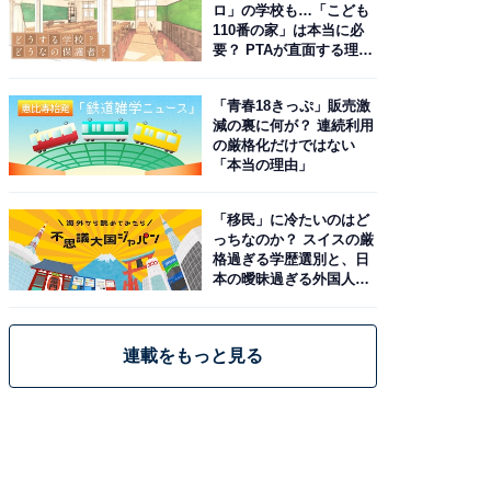
ロ」の学校も…「こども
110番の家」は本当に必
要？ PTAが直面する理想
と現実
「青春18きっぷ」販売激
減の裏に何が？ 連続利用
の厳格化だけではない
「本当の理由」
「移民」に冷たいのはど
っちなのか？ スイスの厳
格過ぎる学歴選別と、日
本の曖昧過ぎる外国人政
策
連載をもっと見る