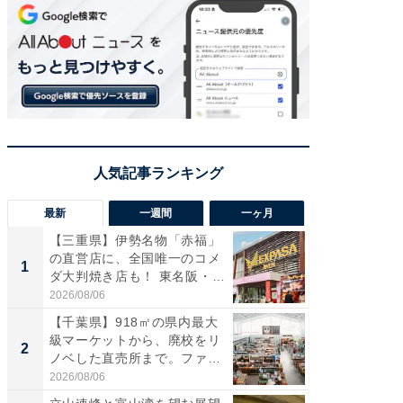
最新
一週間
一ヶ月
【三重県】伊勢名物「赤福」
【兵庫
の直営店に、全国唯一のコメ
ーメン
1
1
ダ大判焼き店も！ 東名阪・
再現した
伊...
道...
2026/08/06
2026/08/0
【千葉県】918㎡の県内最大
【三重
級マーケットから、廃校をリ
「鈴鹿天
2
2
ノベした直売所まで。ファ
は100
ー...
2026/08/06
2026/08/0