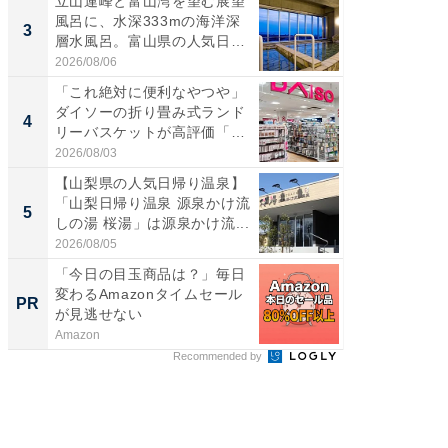
立山連峰と富山湾を望む展望
ステラ
風呂に、水深333mの海洋深
詰め放題
3
3
層水風呂。富山県の人気日
00円で「
帰...
2026/08/06
2026/08/0
「これ絶対に便利なやつや」
「ミニオ
ダイソーの折り畳み式ランド
ッグ！ 
4
4
リーバスケットが高評価「使
ど、夏限
わ...
2026/08/03
2026/08/0
【山梨県の人気日帰り温泉】
【埼玉
「山梨日帰り温泉 源泉かけ流
「行田天
5
5
しの湯 桜湯」は源泉かけ流...
は和の
が...
2026/08/05
2026/08/0
「今日の目玉商品は？」毎日
シェア別荘
変わるAmazonタイムセール
wners
PR
PR
が見逃せない
Amazon
COCO VIL
Recommended by