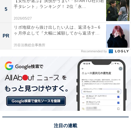
【女性が選ぶ】演技がうまい「STARTO社の若
※2025年10月現在、「どんぐりの湯」は臨時休業中で
手タレント」ランキング！ 2位「永...
5
す。詳しくは公式Webサイトなどをご確認ください。
2026/05/27
リボ地獄から抜け出したい人は、返済を3～6
回答者からは「周辺で紅葉も楽しめることや、温泉楽し
ヶ月停止して『大幅に減額してから返済す...
PR
めるところが魅力的だからです」（40代女性／愛知
渋谷法務総合事務所
県）、「紅葉も綺麗で、リニューアルされたようなので
Recommended by
行ってみたい」（40代女性／神奈川県）、「豊田の山間
にあり、自然豊かな施設。秋には栗きんとんや栗のスイ
ーツが楽しめるから」（30代女性／愛知県）、「紅葉を
見ながらのドライブが出来、おいしい五平餅や稲武の野
菜などが揃い、隣には稲武温泉どんぐりの湯があるので
さっぱりできます」（30代女性／愛知県）といった声が
集まりました。
※回答者からのコメントは原文ママです
注目の連載