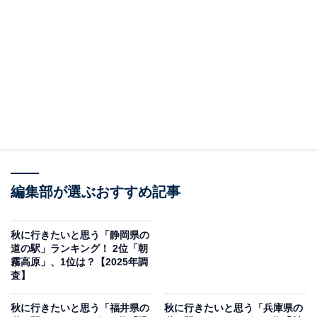
2位：豊根グリーンポート宮嶋（北設楽郡豊根村）
／30票
奥三河の山々に囲まれた「道の駅 豊根グリーンポート宮
嶋」は、自然の美しさと地域の温かさを感じられる道の
駅です。春は新緑、夏は避暑、秋は紅葉、冬は雪景色
と、四季折々に異なる風景を楽しめるのが魅力。直売所
には特産品であるブルーベリーやその加工品などがそろ
い、旅の合間に立ち寄れば地域の味覚を気軽に味わえま
編集部が選ぶおすすめ記事
す。自慢のレストランでは天然水で育ったチョウザメや
新鮮な野菜などの絶品料理が人気です。秋は紅葉ドライ
秋に行きたいと思う「静岡県の
道の駅」ランキング！ 2位「朝
ブの休憩スポットとして人気が高く、色づく木々に心が
霧高原」、1位は？【2025年調
癒されます。のんびりとした時間を過ごしたい人にぴっ
査】
たりの道の駅です。
秋に行きたいと思う「福井県の
秋に行きたいと思う「兵庫県の