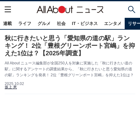
連載
ライフ
グルメ
社会
IT・ビジネス
エンタメ
リサ
秋に行きたいと思う「愛知県の道の駅」ラン
キング！ 2位「豊根グリーンポート宮嶋」を抑
えた1位は？【2025年調査】
All About ニュース編集部が全国250人を対象に実施した「秋に行きたい道の
駅」に関するアンケートの調査結果から、「秋に行きたいと思う愛知県の道
の駅」ランキングを発表！ 2位「豊根グリーンポート宮嶋」を抑えた1位は？
2025.10.02
坂上 恵