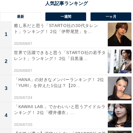
最新
一週間
一ヶ月
癒し系だと思う「STARTO社の30代タレン
1位：どんぐりの里いなぶ（豊田市）／69票
ト」ランキング！ 2位「伊野尾慧」を...
1
2026/08/07
「道の駅 どんぐりの里いなぶ」は、山あいの自然豊かな
世界で活躍できると思う「STARTO社の若手タ
武節町にあり、四季の景観と地域の魅力を一度に楽しめ
レント」ランキング！ 2位「目黒蓮...
2
る人気スポットです。敷地内には温泉施設「どんぐりの
2026/08/07
湯」があり、ドライブの疲れを癒せるのが大きな魅力。
「HANA」の好きなメンバーランキング！ 2位
「どんぐり横丁」には地元の野菜や山の幸が並び、秋に
「YURI」を抑えた1位は？【20...
3
は新鮮なきのこや栗を求める人でにぎわいます。周辺は
紅葉の名所が多く、行楽シーズンには観光とセットで訪
2026/07/24
れる人が絶えません。自然、温泉、グルメが三拍子そろ
「KAWAII LAB.」でかわいいと思うアイドルラ
ンキング！ 2位「櫻井優衣」...
った道の駅として、遠方からでも訪れる価値のある場所
4
です。
2026/07/20