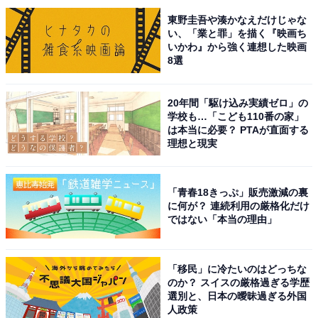
東野圭吾や湊かなえだけじゃな
この記事の執筆者：
坂上 恵
い、「業と罪」を描く『映画ち
いかわ』から強く連想した映画
8選
All About ニュースの編集者。オールアバウトに入社後、SNSトレン
ドにフォーカスした記事執筆やSEOライティングの経験を経て、の
ちにAll About ニュースチームのメンバーに加入。現在は旅行・カル
...続きを読む
20年間「駆け込み実績ゼロ」の
チャー・エンタメなどを中心に企画編集を担当。東京都出身。居酒
学校も…「こども110番の家」
屋巡りとスポーツ観戦が生きがい。
は本当に必要？ PTAが直面する
理想と現実
次ページ
9位までのランキング結果を見る
「青春18きっぷ」販売激減の裏
に何が？ 連続利用の厳格化だけ
ではない「本当の理由」
「移民」に冷たいのはどっちな
のか？ スイスの厳格過ぎる学歴
選別と、日本の曖昧過ぎる外国
人政策