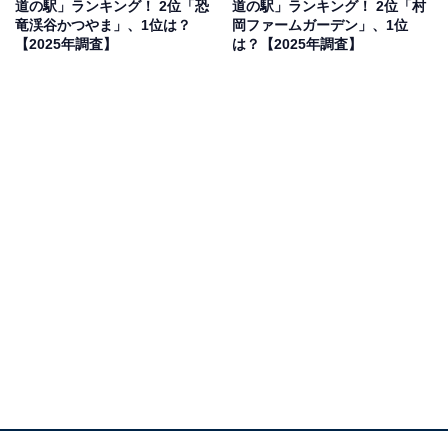
道の駅」ランキング！ 2位「恐
道の駅」ランキング！ 2位「村
回答者からは「茶臼山高原に近い自然豊かな環境にあ
竜渓谷かつやま」、1位は？
岡ファームガーデン」、1位
り、地元の新鮮な食材を使った料理や特産品が魅力だか
【2025年調査】
は？【2025年調査】
ら」（40代男性／静岡県）、「奥三河の紅葉を見に行き
たいから」（50代男性／静岡県）、「豊根村ならではの
特産品も多く自然豊かだから」（30代女性／岐阜県）、
「川を眺めながら食事がしたい」（30代女性／埼玉県）
といった声が集まりました。