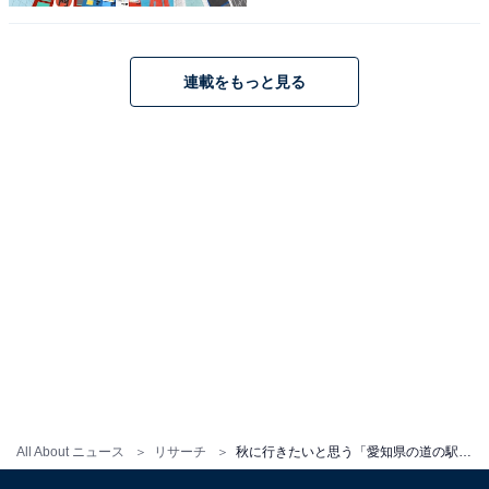
連載をもっと見る
こちらもおすすめ
秋に行きたいと思う「三重県の道の駅」ランキ
ング！ 2位「飯高駅」、1位は？【2025年調
査】
All About ニュース
リサーチ
秋に行きたいと思う「愛知県の道の駅」ランキング！ 2位「豊根グリーンポート宮嶋」を抑えた1位は？【2025年調査】
1
2