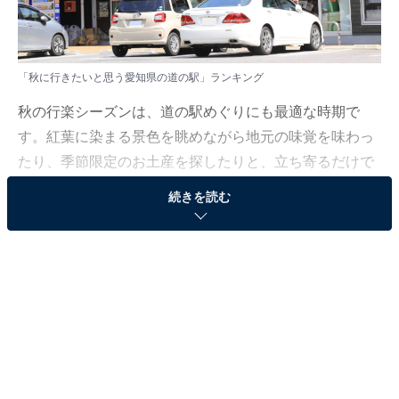
「秋に行きたいと思う愛知県の道の駅」ランキング
秋の行楽シーズンは、道の駅めぐりにも最適な時期で
す。紅葉に染まる景色を眺めながら地元の味覚を味わっ
たり、季節限定のお土産を探したりと、立ち寄るだけで
旅の楽しみが広がります。
続きを読む
All About ニュース編集部では、2025年9月29日〜10月2
日の期間、全国10〜60代の男女250人を対象に、「秋に
行きたい道の駅」に関するアンケートを実施しました。
その中から、「秋に行きたいと思う愛知県の道の駅」ラ
ンキングの結果をご紹介します。
＞9位までの全ランキング結果を見る