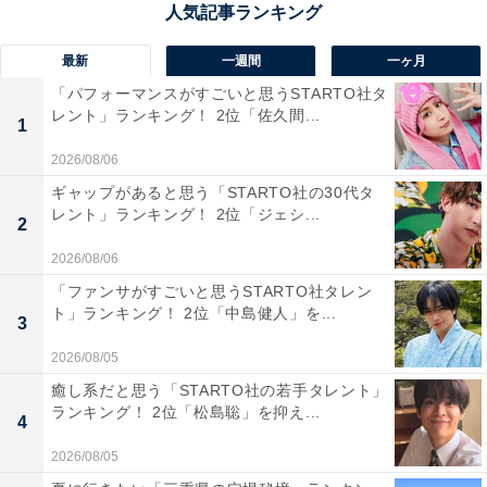
最新
一週間
一ヶ月
「パフォーマンスがすごいと思うSTARTO社タ
レント」ランキング！ 2位「佐久間...
1
1位：富士（富士市）／43票
2026/08/06
ギャップがあると思う「STARTO社の30代タ
「道の駅 富士」は、富士山を正面に望む絶景のロケーシ
レント」ランキング！ 2位「ジェシ...
2
ョンが魅力のスポットです。特に秋は空気が澄み、雪化
2026/08/06
粧を始めた富士山が青空に映える姿を間近に見ることが
「ファンサがすごいと思うSTARTO社タレン
できるため、多くの観光客を惹きつけています。売店に
ト」ランキング！ 2位「中島健人」を...
3
は、しらすや桜えびといった駿河湾の幸、みかんや緑茶
など静岡を代表する特産品がずらり。レストランでは削
2026/08/05
りたてのかつお節が自慢のお茶漬けや桜エビのかき揚げ
癒し系だと思う「STARTO社の若手タレント」
ランキング！ 2位「松島聡」を抑え...
が乗ったそばなど、多彩なグルメも味わえます。アクセ
4
スの良さから旅の拠点にもなり、絶景と食を同時に楽し
2026/08/05
める人気の道の駅です。