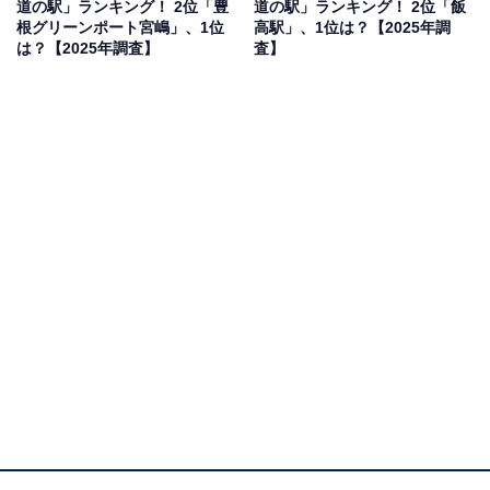
道の駅」ランキング！ 2位「豊
道の駅」ランキング！ 2位「飯
喫できる点が嬉しいです」（50代男性／千葉県）、「朝
根グリーンポート宮嶋」、1位
高駅」、1位は？【2025年調
霧牛乳、芋けんぴがおいしかったから」（50代男性／愛
は？【2025年調査】
査】
知県）、「富士山を楽しみながら家族でソフトクリーム
を食べるのはとても素敵な経験になると思いました。ま
た、周辺の牧場なども一緒に楽しみつつ、紅葉も見るこ
とができると思いました」（30代女性／茨城県）、「草
原越しに富士山がながめるからです」（40代女性／富山
県）といった声が集まりました。