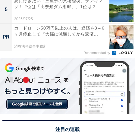
夏に行きたい「三重県の穴場秘境」ランキン
グ！ 2位は「比奈知ダム湖畔」、1位は？...
5
回答者からは「富士山の冠雪が始まる時期、駿河湾を背
2025/07/25
景にした壮大な景観を堪能したいから」（30代女性／北
カードローン50万円以上の人は、返済を3～6
海道）、「富士山が一望できるのがいい。東京に行く際
ヶ月停止して『大幅に減額してから返済...
PR
は休憩がてらよる事ができる」（30代男性／大阪府）、
渋谷法務総合事務所
「富士山と紅葉と夕日が見たいから」（20代男性／大阪
Recommended by
府）、「富士山グッズも多数あり」（50代男性／京都
府）といった声が集まりました。
※回答者からのコメントは原文ママです
この記事の執筆者：
坂上 恵
All About ニュースの編集者。オールアバウトに入社後、SNSトレン
ドにフォーカスした記事執筆やSEOライティングの経験を経て、の
注目の連載
ちにAll About ニュースチームのメンバーに加入。現在は旅行・カル
...続きを読む