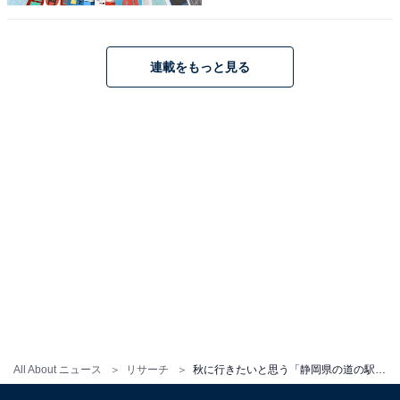
こちらもおすすめ
秋に行きたいと思う「福井県の道の駅」ランキ
連載をもっと見る
ング！ 2位「恐竜渓谷かつやま」、1位は？
【2025年調査】
1
2
All About ニュース
リサーチ
秋に行きたいと思う「静岡県の道の駅」ランキング！ 2位「朝霧高原」を抑えた1位は？【2025年調査】