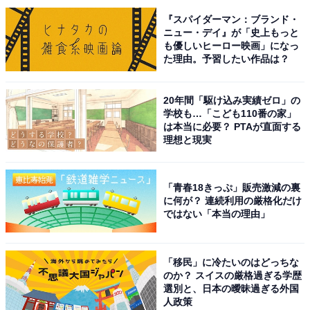
チャー・エンタメなどを中心に企画編集を担当。東京都出身。居酒
『スパイダーマン：ブランド・
屋巡りとスポーツ観戦が生きがい。
ニュー・デイ』が「史上もっと
も優しいヒーロー映画」になっ
次ページ
10位までのランキング結果を見る
た理由。予習したい作品は？
20年間「駆け込み実績ゼロ」の
学校も…「こども110番の家」
は本当に必要？ PTAが直面する
理想と現実
「青春18きっぷ」販売激減の裏
に何が？ 連続利用の厳格化だけ
ではない「本当の理由」
「移民」に冷たいのはどっちな
のか？ スイスの厳格過ぎる学歴
選別と、日本の曖昧過ぎる外国
人政策