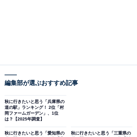
2位：朝霧高原（富士宮市）／33票
富士山の麓に広がる大自然を満喫できる「道の駅朝霧高
原」は、牧歌的な雰囲気と新鮮な味覚が魅力のスポット
です。秋には紅葉した山々を背景に放牧された牛たちが
草原を歩く姿が広がり、まるで絵画のような光景が楽し
めます。売店やレストランでは、あさぎり特濃牛乳を使
ったソフトクリームやヨーグルト、地元のチーズなど乳
製品が人気。澄んだ空気と広々とした草原の中で、自然
編集部が選ぶおすすめ記事
と食を満喫できる道の駅として、秋のドライブコースに
欠かせない存在です。
秋に行きたいと思う「兵庫県の
道の駅」ランキング！ 2位「村
岡ファームガーデン」、1位
回答者からは「富士山の雄大な景色と、色づく高原の紅
は？【2025年調査】
葉を楽しめるのが魅力です。地元の新鮮な野菜や乳製品
秋に行きたいと思う「愛知県の
秋に行きたいと思う「三重県の
も購入でき、牧場体験や散策をしながら、秋の自然を満