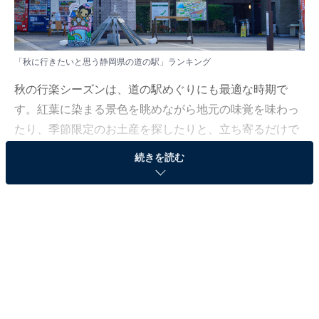
「秋に行きたいと思う静岡県の道の駅」ランキング
秋の行楽シーズンは、道の駅めぐりにも最適な時期で
す。紅葉に染まる景色を眺めながら地元の味覚を味わっ
たり、季節限定のお土産を探したりと、立ち寄るだけで
旅の楽しみが広がります。
続きを読む
All About ニュース編集部では、2025年9月29日〜10月2
日の期間、全国10〜60代の男女250人を対象に、「秋に
行きたい道の駅」に関するアンケートを実施しました。
その中から、「秋に行きたいと思う静岡県の道の駅」ラ
ンキングの結果をご紹介します。
＞10位までの全ランキング結果を見る