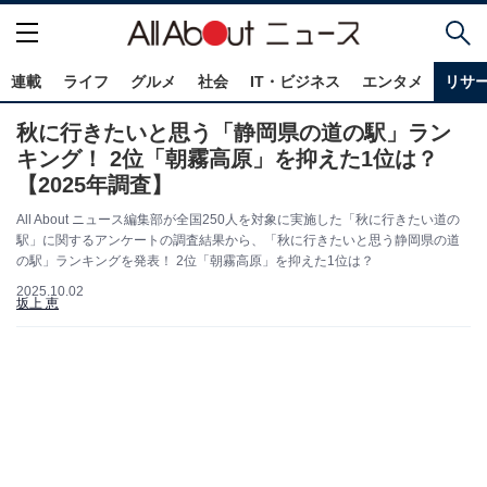
連載
ライフ
グルメ
社会
IT・ビジネス
エンタメ
リサ
秋に行きたいと思う「静岡県の道の駅」ラン
キング！ 2位「朝霧高原」を抑えた1位は？
【2025年調査】
All About ニュース編集部が全国250人を対象に実施した「秋に行きたい道の
駅」に関するアンケートの調査結果から、「秋に行きたいと思う静岡県の道
の駅」ランキングを発表！ 2位「朝霧高原」を抑えた1位は？
2025.10.02
坂上 恵