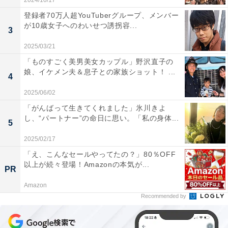
2024/10/17
登録者70万人超YouTuberグループ、メンバー
が10歳女子へのわいせつ誘拐容...
3
2025/03/21
「ものすごく美男美女カップル」野沢直子の
娘、イケメン夫＆息子との家族ショット！ ...
4
2025/06/02
「がんばって生きてくれました」氷川きよ
し、“パートナー”の命日に思い。「私の身体...
5
2025/02/17
「え、こんなセールやってたの？」80％OFF
以上が続々登場！Amazonの本気が...
PR
Amazon
Recommended by