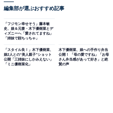
編集部が選ぶおすすめ記事
「フジモン幸せそう」藤本敏
史、娘＆元妻・木下優樹菜とデ
ィズニーへ「愛されてますね」
「姉妹で顔ちっちゃ」
「スタイル良！」木下優樹菜、
木下優樹菜、娘への手作り弁当
娘2人との“美人親子”ショット
公開！ 「母の愛ですね」「お母
公開「三姉妹にしかみえない」
さん弁当感があって好き」と絶
「ミニ優樹菜化」
賛の声