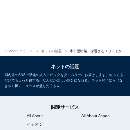
All About ニュース
ネットの話題
木下優樹菜、深過ぎるスリットから美脚を披露！ こだわりパーカーで魅せる大人カジュアルコーデ
ネットの話題
国内外のSNSで話題の人＆トピックをタイムリーにお届けします。知ってる
だけでちょっと得する、なんだか楽しい気分になれる、ネット発「知ら（な
きゃ）損」ニュースが盛りだくさん。
関連サービス
All About
All About Japan
イチオシ