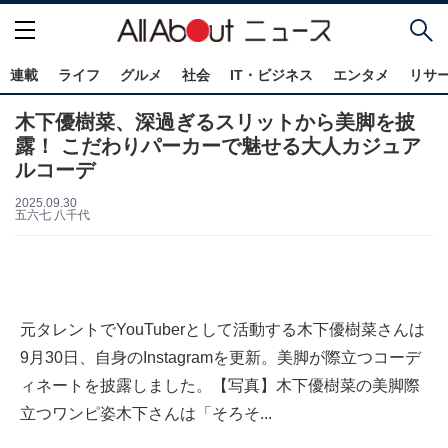
連載
ライフ
グルメ
社会
IT・ビジネス
エンタメ
リサ
木下優樹菜、深過ぎるスリットから美脚を披
露！ こだわりパーカーで魅せる大人カジュア
ルコーデ
2025.09.30
五六七 八千代
元タレントでYouTuberとして活動する木下優樹菜さんは
9月30日、自身のInstagramを更新。美脚が際立つコーデ
ィネートを披露しました。【写真】木下優樹菜の美脚際
立つワンピ姿木下さんは「そろそ...