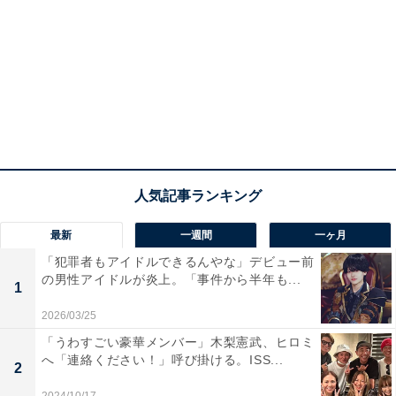
最新
一週間
一ヶ月
「犯罪者もアイドルできるんやな」デビュー前
の男性アイドルが炎上。「事件から半年も...
1
2026/03/25
「うわすごい豪華メンバー」木梨憲武、ヒロミ
へ「連絡ください！」呼び掛ける。ISS...
2