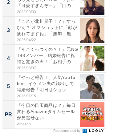
2
2
「可愛すぎんぞ～」「目の表
らのプレ
情...
愛...
2023/03/03
2026/08/0
「これが北川景子！？」すっ
「脚が
ぴん？ オフショットに「顔が
横川尚
3
3
疲れてますね」「無加工無
ムキな姿
表...
刃...
2025/04/22
2026/08/0
「そこくっつくの？！」元NG
「え、
T48メンバー、結婚報告に祝
芸人、2
4
4
福と驚きの声！「お相手の...
エットに
2026/08/07
2026/08/0
「やっと報告！」人気YouTu
「脳がバ
ber、イケメン夫の顔出しで
装姿が話
5
5
結婚報告「明日はショッ...
のお父さ
2026/01/15
2026/08/0
「今日の目玉商品は？」毎日
【DM発
変わるAmazonタイムセール
を抑え
PR
PR
が見逃せない
ール便
Amazon
チクタク
Recommended by