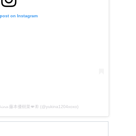
 post on Instagram
𝓲𝓷𝓪 藤本優樹菜💋🦋 (@yukina1204xoxo)