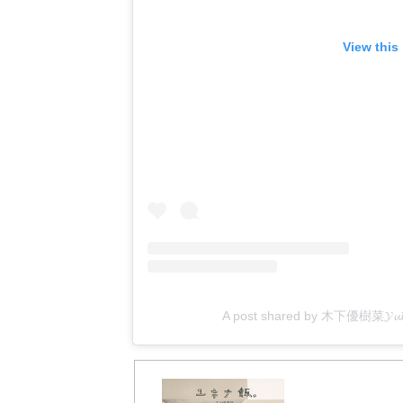
View this
A post shared by 木下優樹菜𝓨𝓾