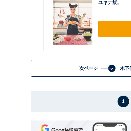
ユキナ飯。
次ページ
木下
1