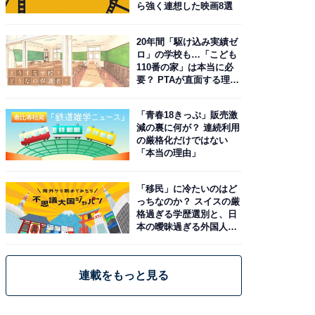
ら強く連想した映画8選
20年間「駆け込み実績ゼ
ロ」の学校も…「こども
110番の家」は本当に必
要？ PTAが直面する理想
と現実
「青春18きっぷ」販売激
減の裏に何が？ 連続利用
の厳格化だけではない
「本当の理由」
「移民」に冷たいのはど
っちなのか？ スイスの厳
格過ぎる学歴選別と、日
本の曖昧過ぎる外国人政
策
連載をもっと見る