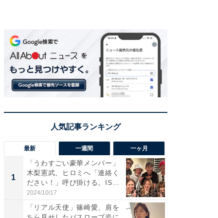
最新
一週間
一ヶ月
「うわすごい豪華メンバー」
「さす
木梨憲武、ヒロミへ「連絡く
は」高
1
1
ださい！」呼び掛ける。IS
災地を
S...
「カ...
2024/10/17
2026/08/0
「リアル天使」篠崎愛、肩を
「女の
ちら見せしたバスローブ姿に
介、バ