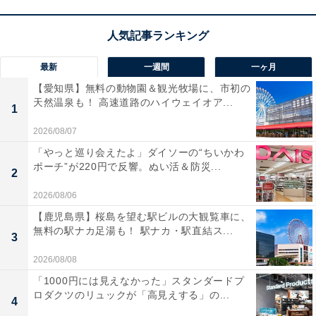
最新
一週間
一ヶ月
【愛知県】無料の動物園＆観光牧場に、市初の
天然温泉も！ 高速道路のハイウェイオア...
1
2026/08/07
「やっと巡り会えたよ」ダイソーの“ちいかわ
ポーチ”が220円で反響。ぬい活＆防災...
2
2026/08/06
【鹿児島県】桜島を望む駅ビルの大観覧車に、
無料の駅ナカ足湯も！ 駅ナカ・駅直結ス...
3
2026/08/08
「1000円には見えなかった」スタンダードプ
ロダクツのリュックが「高見えする」の...
4