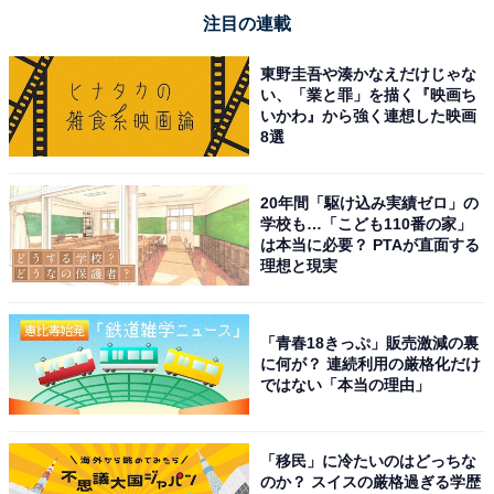
注目の連載
東野圭吾や湊かなえだけじゃな
い、「業と罪」を描く『映画ち
いかわ』から強く連想した映画
8選
20年間「駆け込み実績ゼロ」の
学校も…「こども110番の家」
は本当に必要？ PTAが直面する
理想と現実
「青春18きっぷ」販売激減の裏
に何が？ 連続利用の厳格化だけ
ではない「本当の理由」
「移民」に冷たいのはどっちな
のか？ スイスの厳格過ぎる学歴