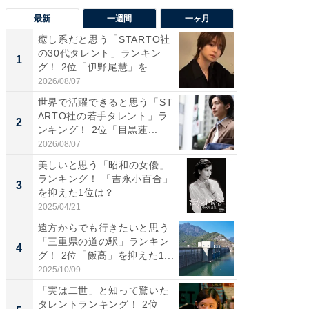
最新
一週間
一ヶ月
癒し系だと思う「STARTO社
癒し系だ
の30代タレント」ランキン
の若手
1
1
グ！ 2位「伊野尾慧」を...
グ！ 2
2026/08/07
2026/08/0
世界で活躍できると思う「ST
「パフ
ARTO社の若手タレント」ラ
思うST
2
2
ンキング！ 2位「目黒蓮...
ンキング
2026/08/07
2026/08/0
美しいと思う「昭和の女優」
ギャップ
ランキング！ 「吉永小百合」
RTO社
3
3
を抑えた1位は？
キング！
2025/04/21
2026/08/0
遠方からでも行きたいと思う
癒し系だ
「三重県の道の駅」ランキン
の30代
4
4
グ！ 2位「飯高」を抑えた1...
グ！ 2
2025/10/09
2026/08/0
「実は二世」と知って驚いた
「ファン
タレントランキング！ 2位
ARTO