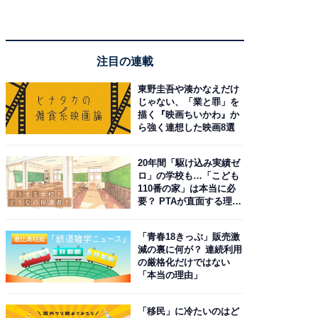
注目の連載
東野圭吾や湊かなえだけ
じゃない、「業と罪」を
描く『映画ちいかわ』か
ら強く連想した映画8選
20年間「駆け込み実績ゼ
ロ」の学校も…「こども
110番の家」は本当に必
要？ PTAが直面する理想
と現実
「青春18きっぷ」販売激
減の裏に何が？ 連続利用
の厳格化だけではない
「本当の理由」
「移民」に冷たいのはど