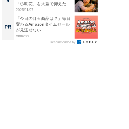
5
5
「杉咲花」を大差で抑えた1
グ！ 2
位...
2025/11/07
2026/08/0
「今日の目玉商品は？」毎日
すべて
変わるAmazonタイムセール
るその
PR
PR
が見逃せない
Amazon
COCO VIL
Recommended by