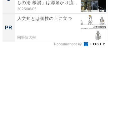
しの湯 桜湯」は源泉かけ流...
賀ゆめ
お...
2026/08/05
2026/08/0
人文知とは個性の上に立つ
人文知
値のあ
PR
PR
國學院大學
國學院大
Recommended by