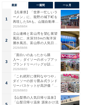
最新
一週間
一ヶ月
【兵庫県】「世界一忙しいラ
【兵庫
ーメン」に、龍野の城下町を
ーメン
1
1
再現したSAも。山陽自動車
再現した
道...
道...
2026/08/04
2026/08/0
立山連峰と富山湾を望む展望
【三重
風呂に、水深333mの海洋深
「鈴鹿天
2
2
層水風呂。富山県の人気日
は100
帰...
2026/08/06
2026/08/0
「面白いのあったから購
「ミニオ
入〜」ダイソーのポップアッ
ッグ！ 
3
3
プランドリーバッグが話
ど、夏限
題。“さま...
2026/08/03
2026/08/0
「これ絶対に便利なやつや」
【埼玉
ダイソーの折り畳み式ランド
「行田天
4
4
リーバスケットが高評価「使
は和の
わ...
が...
2026/08/03
2026/08/0
【山梨県の人気日帰り温泉】
【石川
「山梨日帰り温泉 源泉かけ流
湯】「天
5
5