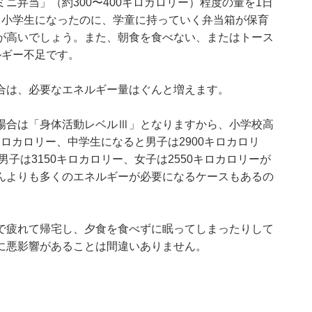
ニ弁当」（約300〜400キロカロリー）程度の量を1日
。小学生になったのに、学童に持っていく弁当箱が保育
が高いでしょう。また、朝食を食べない、またはトース
ルギー不足です。
合は、必要なエネルギー量はぐんと増えます。
場合は「身体活動レベルⅢ」となりますから、小学校高
0キロカロリー、中学生になると男子は2900キロカロリ
男子は3150キロカロリー、女子は2550キロカロリーが
んよりも多くのエネルギーが必要になるケースもあるの
で疲れて帰宅し、夕食を食べずに眠ってしまったりして
に悪影響があることは間違いありません。