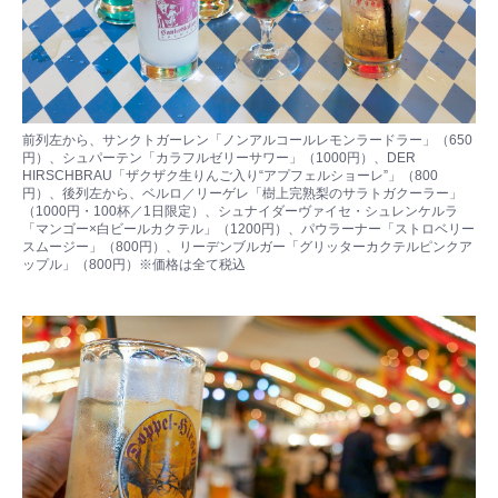
前列左から、サンクトガーレン「ノンアルコールレモンラードラー」（650
円）、シュパーテン「カラフルゼリーサワー」（1000円）、DER
HIRSCHBRAU「ザクザク生りんご入り“アプフェルショーレ”」（800
円）、後列左から、ベルロ／リーゲレ「樹上完熟梨のサラトガクーラー」
（1000円・100杯／1日限定）、シュナイダーヴァイセ・シュレンケルラ
「マンゴー×白ビールカクテル」（1200円）、パウラーナー「ストロベリー
スムージー」（800円）、リーデンブルガー「グリッターカクテルピンクア
ップル」（800円）※価格は全て税込