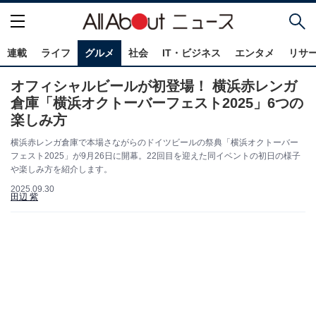
連載
ライフ
グルメ
社会
IT・ビジネス
エンタメ
リサ
オフィシャルビールが初登場！ 横浜赤レンガ
倉庫「横浜オクトーバーフェスト2025」6つの
楽しみ方
横浜赤レンガ倉庫で本場さながらのドイツビールの祭典「横浜オクトーバー
フェスト2025」が9月26日に開幕。22回目を迎えた同イベントの初日の様子
や楽しみ方を紹介します。
2025.09.30
田辺 紫