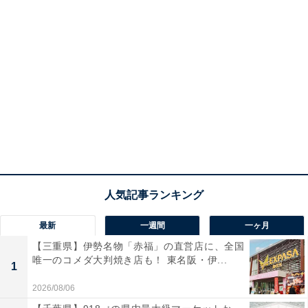
最新
一週間
一ヶ月
【三重県】伊勢名物「赤福」の直営店に、全国
唯一のコメダ大判焼き店も！ 東名阪・伊...
1
2026/08/06