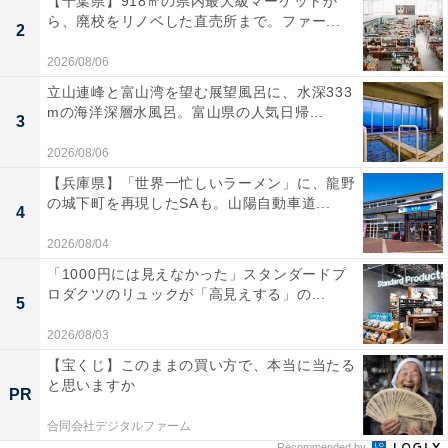
【千葉県】918㎡の県内最大級マーケットか
ら、廃校をリノベした直売所まで。ファー...
2
2026/08/06
立山連峰と富山湾を望む展望風呂に、水深333
mの海洋深層水風呂。富山県の人気日帰...
3
2026/08/06
【兵庫県】「世界一忙しいラーメン」に、龍野
の城下町を再現したSAも。山陽自動車道...
4
2026/08/04
「1000円には見えなかった」スタンダードプ
ロダクツのリュックが「高見えする」の...
5
2026/08/03
【宝くじ】このままの買い方で、本当に当たる
と思いますか
PR
合同会社デジタルファーム
Recommended by