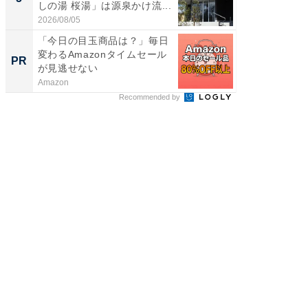
しの湯 桜湯」は源泉かけ流...
は和の
が...
2026/08/05
2026/08/0
「今日の目玉商品は？」毎日
全国の
変わるAmazonタイムセール
付きの
PR
PR
が見逃せない
Amazon
COCO VIL
Recommended by