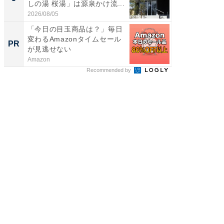
しの湯 桜湯」は源泉かけ流...
は和の
が...
2026/08/05
2026/08/0
「今日の目玉商品は？」毎日
トップ
変わるAmazonタイムセール
談を語
PR
PR
が見逃せない
Amazon
SAPIX Y
Recommended by