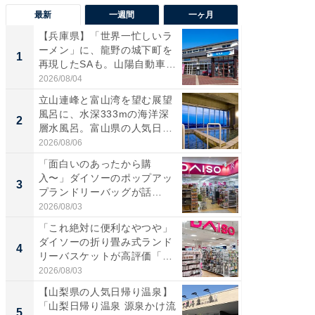
最新
一週間
一ヶ月
【兵庫県】「世界一忙しいラ
【兵庫
ーメン」に、龍野の城下町を
ーメン
1
1
再現したSAも。山陽自動車
再現した
道...
道...
2026/08/04
2026/08/0
立山連峰と富山湾を望む展望
【三重
風呂に、水深333mの海洋深
「鈴鹿天
2
2
層水風呂。富山県の人気日
は100
帰...
2026/08/06
2026/08/0
「面白いのあったから購
ステラ
入〜」ダイソーのポップアッ
詰め放題
3
3
プランドリーバッグが話
00円で「
題。“さま...
2026/08/03
2026/08/0
「これ絶対に便利なやつや」
「ミニオ
ダイソーの折り畳み式ランド
ッグ！ 
4
4
リーバスケットが高評価「使
ど、夏限
わ...
2026/08/03
2026/08/0
【山梨県の人気日帰り温泉】
【埼玉
「山梨日帰り温泉 源泉かけ流
「行田天
5
5