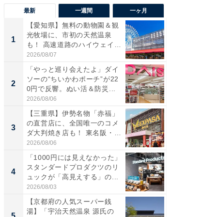
最新
一週間
一ヶ月
【愛知県】無料の動物園＆観
【兵庫
光牧場に、市初の天然温泉
ーメン
1
1
も！ 高速道路のハイウェイオ
再現した
ア...
道...
2026/08/07
2026/08/0
「やっと巡り会えたよ」ダイ
【三重
ソーの“ちいかわポーチ”が22
の直営
2
2
0円で反響。ぬい活＆防災...
ダ大判焼
伊...
2026/08/06
2026/08/0
【三重県】伊勢名物「赤福」
【千葉県
の直営店に、全国唯一のコメ
級マー
3
3
ダ大判焼き店も！ 東名阪・
ノベし
伊...
ー...
2026/08/06
2026/08/0
「1000円には見えなかった」
ステラ
スタンダードプロダクツのリ
詰め放題
4
4
ュックが「高見えする」の...
00円で「
2026/08/03
2026/08/0
【京都府の人気スーパー銭
立山連
湯】「宇治天然温泉 源氏の
風呂に、
5
5