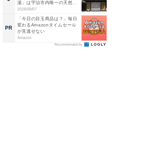
湯」は宇治市内唯一の天然温
層水風
泉と...
帰...
2026/08/07
2026/08/0
「今日の目玉商品は？」毎日
全国の
変わるAmazonタイムセール
付きの
PR
PR
が見逃せない
Amazon
COCO VIL
Recommended by