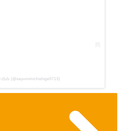
さゆみ (@sayumimichishige0713)