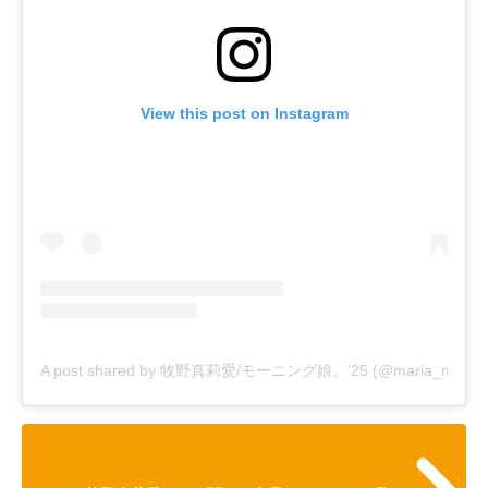
View this post on Instagram
A post shared by 牧野真莉愛/モーニング娘。'25 (@maria_makino.of