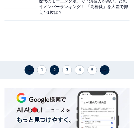
歴代のモーニング娘。で「演技力が高い」と思
うメンバーランキング！ 「高橋愛」を大差で抑
えた1位は？
1
2
3
4
5