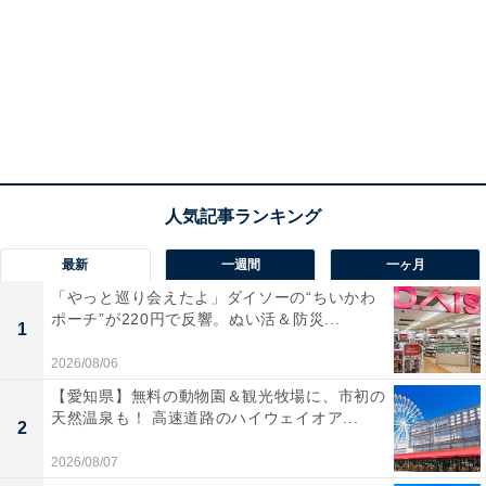
最新
一週間
一ヶ月
「やっと巡り会えたよ」ダイソーの“ちいかわ
ポーチ”が220円で反響。ぬい活＆防災...
1
2026/08/06
【愛知県】無料の動物園＆観光牧場に、市初の
天然温泉も！ 高速道路のハイウェイオア...
2
2026/08/07