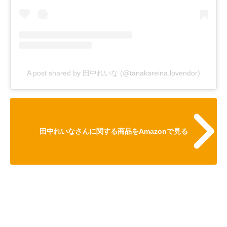
A post shared by 田中れいな (@tanakareina.lovendor)
田中れいなさんに関する商品をAmazonで見る