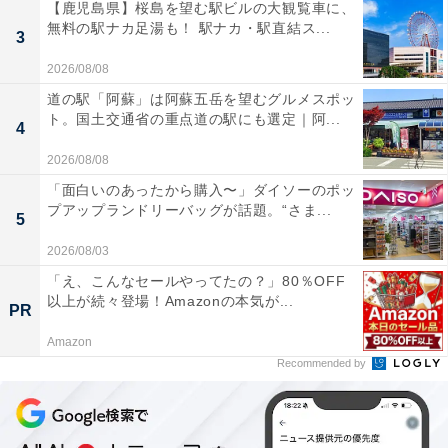
【鹿児島県】桜島を望む駅ビルの大観覧車に、
無料の駅ナカ足湯も！ 駅ナカ・駅直結ス...
3
2026/08/08
道の駅「阿蘇」は阿蘇五岳を望むグルメスポッ
ト。国土交通省の重点道の駅にも選定｜阿...
4
2026/08/08
「面白いのあったから購入〜」ダイソーのポッ
プアップランドリーバッグが話題。“さま...
5
2026/08/03
「え、こんなセールやってたの？」80％OFF
以上が続々登場！Amazonの本気が...
PR
Amazon
Recommended by