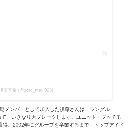
by 後藤真希 (@goto_maki923)
に3期メンバーとして加入した後藤さんは、シングル
めて、いきなり大ブレークします。ユニット・プッチモ
得。2002年にグループを卒業するまで、トップアイド