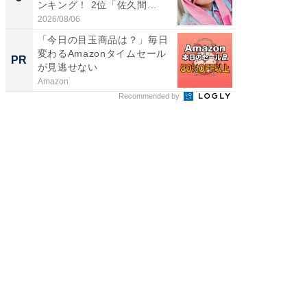
ンキング！ 2位「佐久間...
グ！ 2
2026/08/06
2026/08/0
「今日の目玉商品は？」毎日
【西野
変わるAmazonタイムセール
刊『北
PR
PR
が見逃せない
くか』
Amazon
FINCHI o
Recommended by