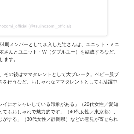
zomi_official (@tsujinozomi_official)
に第4期メンバーとして加入した辻さんは、ユニット・ミニ
亜依さんとユニット・W（ダブルユー）を結成するなど、
躍します。
し、その後はママタレントとして大ブレーク。ベビー服ブ
スを行うなど、おしゃれなママタレントとしても活躍中
レイにオシャレしている印象がある」（20代女性／愛知
とてもおしゃれで魅力的です」（40代女性／東京都）、
じがする」（30代女性／静岡県）などの意見が寄せられ