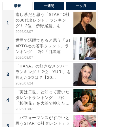
最新
一週間
一ヶ月
癒し系だと思う「STARTO社
癒し系だ
の30代タレント」ランキン
の若手
1
1
グ！ 2位「伊野尾慧」を...
グ！ 2
2026/08/07
2026/08/0
世界で活躍できると思う「ST
「パフ
ARTO社の若手タレント」ラ
思うST
2
2
ンキング！ 2位「目黒蓮...
ンキング
2026/08/07
2026/08/0
「HANA」の好きなメンバー
ギャップ
ランキング！ 2位「YURI」を
RTO社
3
3
抑えた1位は？【20...
キング！
2026/07/24
2026/08/0
「実は二世」と知って驚いた
癒し系だ
タレントランキング！ 2位
の30代
4
4
「杉咲花」を大差で抑えた1
グ！ 2
位...
2025/11/07
2026/08/0
「パフォーマンスがすごいと
「ファン
思うSTARTO社タレント」ラ
ARTO
5
5