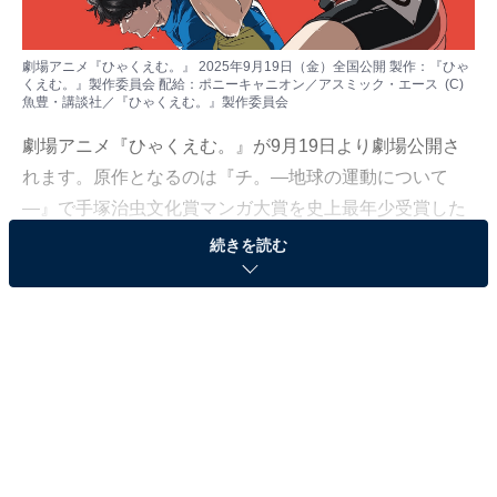
劇場アニメ『ひゃくえむ。』 2025年9月19日（金）全国公開 製作：『ひゃ
くえむ。』製作委員会 配給：ポニーキャニオン／アスミック・エース (C)
魚豊・講談社／『ひゃくえむ。』製作委員会
劇場アニメ『ひゃくえむ。』が9月19日より劇場公開さ
れます。原作となるのは『チ。―地球の運動について
―』で手塚治虫文化賞マンガ大賞を史上最年少受賞した
魚豊（うおと）の連載デビュー作です。
続きを読む