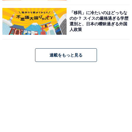
きます。その
情熱や呪いや狂気もない交ぜになるからこ
「移民」に冷たいのはどっちな
そ、この『ひゃくえむ。』は心が揺さぶれる物語に仕上
のか？ スイスの厳格過ぎる学歴
がっているのです。
選別と、日本の曖昧過ぎる外国
人政策
連載をもっと見る
(C) 魚豊・講談社／『ひゃくえむ。』製作委員会
ちなみに、『ひゃくえむ。』の着想は、原作者の魚豊が
2016年のリオデジャネイロ五輪でウサイン・ボルト選手