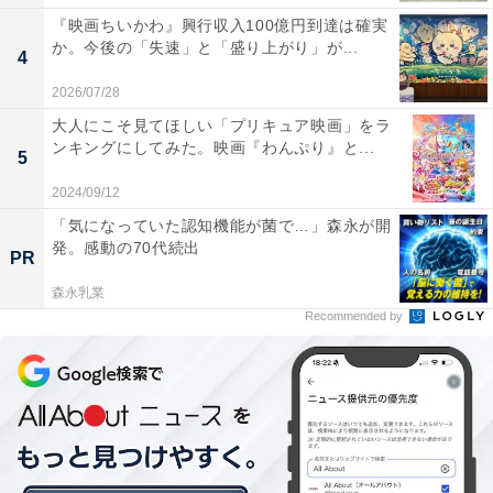
む人生があるからこそ、このシンプルな言葉が
「正論」
『映画ちいかわ』興行収入100億円到達は確実
あるいは「真理」として心に響いてくるのです
。
か。今後の「失速」と「盛り上がり」が...
4
2026/07/28
さらに、「結論から言うと、不安は対処すべきではな
大人にこそ見てほしい「プリキュア映画」をラ
い」や「現実が何かわかってなきゃ、現実からは逃げら
ンキングにしてみた。映画『わんぷり』と...
5
れんねぇ」といった独特の哲学それぞれが、興味深く感
じられるようになります。
2024/09/12
「気になっていた認知機能が菌で…」森永が開
発。感動の70代続出
また、「生まれつき足が速く、『友達』も『居場所』も
PR
手に入れてきたトガシ」と、「辛い現実を忘れるため、
森永乳業
ただがむしゃらに走っていた転校生の小宮」は、性格も
Recommended by
考え方もほぼ正反対（でも実は似てもいる？）。その2
人がどのように人生を歩んでいくのか、どのように自身
の信念を持ち続けるのか、そのドラマも見どころになっ
ています。