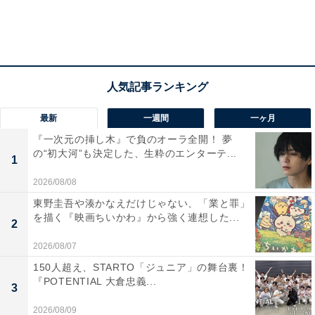
最新
一週間
一ヶ月
『一次元の挿し木』で負のオーラ全開！ 夢
の“初大河”も決定した、生粋のエンターテ...
1
2026/08/08
東野圭吾や湊かなえだけじゃない、「業と罪」
を描く『映画ちいかわ』から強く連想した...
2
2026/08/07
(C) 魚豊・講談社／『ひゃくえむ。』製作委員会
150人超え、STARTO「ジュニア」の舞台裏！
ここだけを取り上げれば極端そのものですが、実際の本
『POTENTIAL 大倉忠義...
3
編ではそこに至るまでの会話と、それから先の2人が歩
2026/08/09