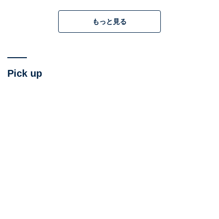
本作は「100m走に挑む人たち」の群像劇。その中で主人
もっと見る
公といえるのは「トガシ」と「小宮」の2人です。彼ら
は小学生の時にライバルとも親友ともいえる関係にな
り、やがて高校生になり、さらに社会人になってからの
Pick up
姿も描かれます。
普段は知る機会のない、100m走に人生を懸ける人々の半
生を追うだけでも、一定の面白さは保証済みといえる物
語ですが、真にこの作品を唯一無二としているのは「極
端なようで納得もできる哲学的な思想」の数々。代表的
なのは、主人公のトガシのキャラクタービジュアルにも
なっている
「100mを誰よりも速く走れば全部解決す
る」
です。