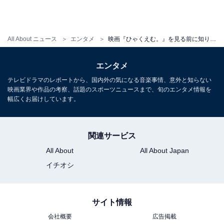
の活躍を見た時に、「この選手は『足が速い』という一
点で、ほぼ全てのものを手に入れている。多くのことを
解決している」と感じたことにもあったのだとか。
All About ニュース
エンタメ
映画『ひゃくえむ。』を見る前に知りたい3つのこと。アニメの前に「実写で撮影した」理由は
それこそが劇中の「100mを誰よりも速く走れば全部解決
エンタメ
する」という言葉に表れており、作り手の発想のユニー
テレビドラマのレポートから、国内外の気になる音楽事情、意外と知らない
クさが、作品の面白さに直結している作品といえるでし
映画業界や作品の考察、話題のスポーツニュースまで、旬のエンタメ情報を
ょう。
幅広くお届けしています。
関連サービス
All About
All About Japan
イチオシ
サイト情報
会社概要
広告掲載