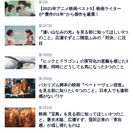
スクリーンで映えるアニメ描写も圧巻で、100m走に真剣
第1回
【2021年アニメ映画ベスト5】映画ライター
に挑む姿勢と作品に込められた熱量は、まさに「世界陸
が“豊作の1年”から傑作を厳選！
上2025」が東京で開催されている今だからこそ、劇場で
「体感」してほしいのです。具体的な魅力を記していき
第187回
『遠い山なみの光』を見る前に知ってほしい3つ
ましょう。
のこと。広瀬すずと二階堂ふみの「対決」に注
目
第188回
『ヒックとドラゴン』の実写化の意義を感じた3
要素。同時にどうしても気になった3つのこと
第189回
バカリズム脚本の映画『ベートーヴェン捏造』
を見る前に知りたい5つのこと。日本人でも違和
感がないワケ
第191回
※本記事で紹介している商品の購入やサービスの利用により、売上の一部が
映画『宝島』を見る前に知ってほしい3つのこ
オールアバウトに還元されることがあります。
と。妻夫木聡、広瀬すず、窪田正孝の「実在
感」が成し得たものは
1：極端だけど正論な「哲学」を語る物語