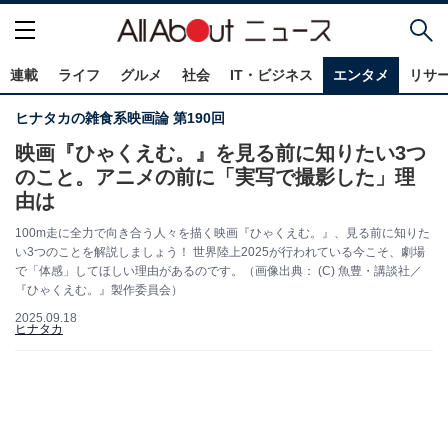
連載
ライフ
グルメ
社会
IT・ビジネス
エンタメ
リサ
ヒナタカの雑食系映画論 第190回
映画『ひゃくえむ。』を見る前に知りたい3つ
のこと。アニメの前に「実写で撮影した」理
由は
100m走に全力で向き合う人々を描く映画『ひゃくえむ。』、見る前に知りた
い3つのことを解説しましょう！ 世界陸上2025が行われている今こそ、劇場
で「体感」してほしい理由があるのです。（画像出典： (C) 魚豊・講談社／
『ひゃくえむ。』製作委員会）
2025.09.18
ヒナタカ