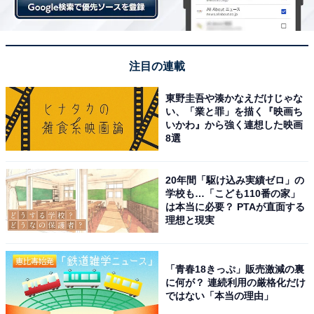
注目の連載
東野圭吾や湊かなえだけじゃな
い、「業と罪」を描く『映画ち
いかわ』から強く連想した映画
8選
(C) 魚豊・講談社／『ひゃくえむ。』製作委員会
20年間「駆け込み実績ゼロ」の
100m走に賭けたキャラクターそれぞれの情熱は、時に
学校も…「こども110番の家」
は本当に必要？ PTAが直面する
「呪い」のようにも、もっといえば「狂気」のようにさ
理想と現実
え描かれる場面もあります。
つまり意図的に危うさを描いた作品でありながらも、哲
「青春18きっぷ」販売激減の裏
に何が？ 連続利用の厳格化だけ
学それぞれが、100m走の世界を知らない人にも「そうか
ではない「本当の理由」
もしれない」「自分も参考にできるかも」とさえ思えて