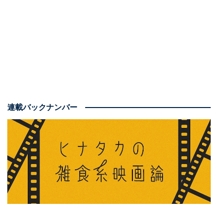
ひゃくえむ。（１） (マガジンポケットコミックス)
Amazonで見る
連載バックナンバー
チ。 ―地球の運動について―
Amazonで見る
結論から申し上げれば、
尖った特徴を持ちながらも親し
みやすいスポーツ映画
として、幅広い年代層に大いに推
薦できる作品でした！