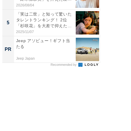
倒...
2026/08/04
2026/07/3
「実は二世」と知って驚いた
「世界で
タレントランキング！ 2位
ARTO
5
5
「杉咲花」を大差で抑えた1
グ！ 2
位...
2025/11/07
2026/08/0
Jeep アソビュー！ギフト当
全国の
たる
付きの
PR
PR
Jeep Japan
COCO VIL
Recommended by