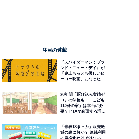
注目の連載
『スパイダーマン：ブラ
ンド・ニュー・デイ』が
「史上もっとも優しいヒ
ーロー映画」になった理
由。予習したい作品は？
20年間「駆け込み実績ゼ
ロ」の学校も…「こども
110番の家」は本当に必
要？ PTAが直面する理想
と現実
「青春18きっぷ」販売激
減の裏に何が？ 連続利用
の厳格化だけではない