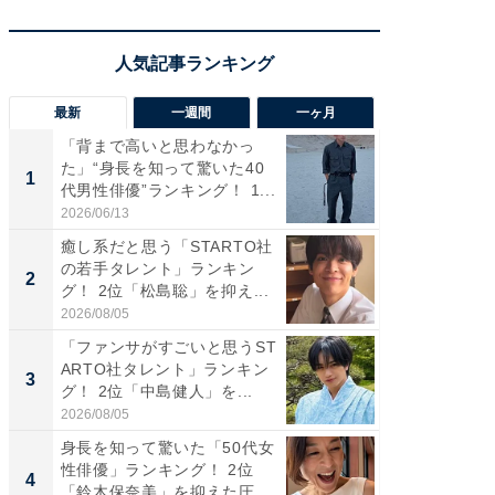
最新
一週間
一ヶ月
「背まで高いと思わなかっ
「癒し系
た」“身長を知って驚いた40
タレント
1
1
代男性俳優”ランキング！ 1...
「井ノ原
2026/06/13
2026/08/0
癒し系だと思う「STARTO社
ギャップ
の若手タレント」ランキン
RTO社
2
2
グ！ 2位「松島聡」を抑え...
キング！
2026/08/05
2026/08/0
「ファンサがすごいと思うST
癒し系だ
ARTO社タレント」ランキン
の若手
3
3
グ！ 2位「中島健人」を...
グ！ 2
2026/08/05
2026/08/0
身長を知って驚いた「50代女
「ギャッ
性俳優」ランキング！ 2位
RTO社
4
4
「鈴木保奈美」を抑えた圧
グ！ 2