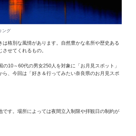
キング
きは格別な風情があります。自然豊かな名所や歴史ある
じさせてくれるもの。
日、全国の10～60代の男女250人を対象に「お月見スポット」
から、今回は「好き＆行ってみたい奈良県のお月見スポ
地です。場所によっては夜間立入制限や拝観日の制約が
。