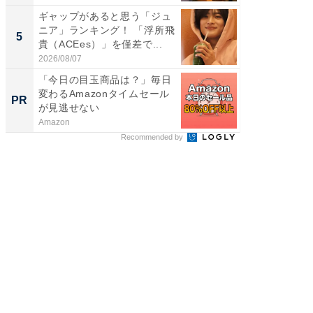
ギャップがあると思う「ジュ
「ファン
ニア」ランキング！ 「浮所飛
ARTO
5
5
貴（ACEes）」を僅差で...
グ！ 2
2026/08/07
2026/08/0
「今日の目玉商品は？」毎日
【大人
変わるAmazonタイムセール
で快適
PR
PR
が見逃せない
Amazon
アイリス
Recommended by