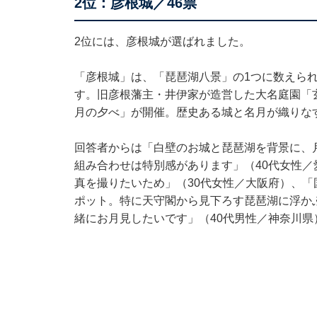
2位：彦根城／46票
2位には、彦根城が選ばれました。
「彦根城」は、「琵琶湖八景」の1つに数えら
す。旧彦根藩主・井伊家が造営した大名庭園「
月の夕べ」が開催。歴史ある城と名月が織りな
回答者からは「白壁のお城と琵琶湖を背景に、
組み合わせは特別感があります」（40代女性
真を撮りたいため」（30代女性／大阪府）、
ポット。特に天守閣から見下ろす琵琶湖に浮か
緒にお月見したいです」（40代男性／神奈川県