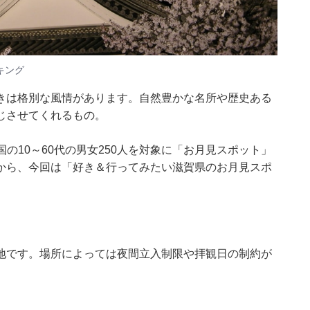
キング
きは格別な風情があります。自然豊かな名所や歴史ある
じさせてくれるもの。
日、全国の10～60代の男女250人を対象に「お月見スポット」
から、今回は「好き＆行ってみたい滋賀県のお月見スポ
地です。場所によっては夜間立入制限や拝観日の制約が
。