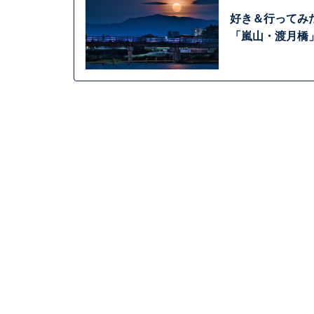
好き＆行ってみ
「嵐山・渡月橋