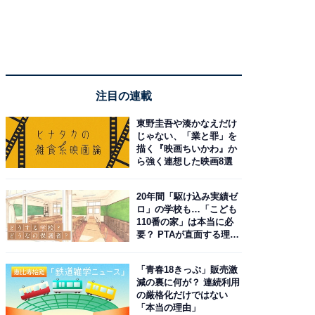
注目の連載
東野圭吾や湊かなえだけ
じゃない、「業と罪」を
描く『映画ちいかわ』か
ら強く連想した映画8選
20年間「駆け込み実績ゼ
ロ」の学校も…「こども
110番の家」は本当に必
要？ PTAが直面する理想
と現実
「青春18きっぷ」販売激
減の裏に何が？ 連続利用
の厳格化だけではない
「本当の理由」