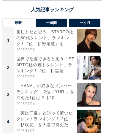
最新
一週間
一ヶ月
癒し系だと思う「STARTO社
癒し系だ
の30代タレント」ランキン
の若手
1
1
グ！ 2位「伊野尾慧」を...
グ！ 2
2026/08/07
2026/08/0
世界で活躍できると思う「ST
「パフ
ARTO社の若手タレント」ラ
思うST
2
2
ンキング！ 2位「目黒蓮...
ンキング
2026/08/07
2026/08/0
「HANA」の好きなメンバー
ギャップ
ランキング！ 2位「YURI」を
RTO社
3
3
抑えた1位は？【20...
キング！
2026/07/24
2026/08/0
「実は二世」と知って驚いた
癒し系だ
タレントランキング！ 2位
の30代
4
4
「杉咲花」を大差で抑えた1
グ！ 2
位...
2025/11/07
2026/08/0