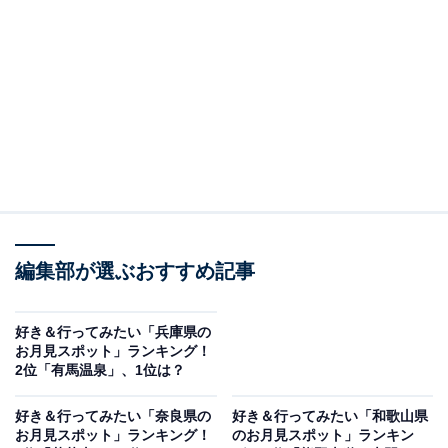
＞11位までの全ランキング結果を見る
※本ランキングは周辺エリアも含めた観月候補地です。
場所によっては夜間立入制限や拝観日の制約があるた
め、訪問時は最新情報をご確認ください。
2位：嵐山・渡月橋／67票
2位には、嵐山・渡月橋が選ばれました。
編集部が選ぶおすすめ記事
「嵐山・渡月橋」は、中秋の名月と特に相性のよいお月
見スポット。その名前は、鎌倉時代に亀山上皇が満月を
好き＆行ってみたい「兵庫県の
見て「くまなき月の渡るに似る」と詠んだことに由来し
お月見スポット」ランキング！
2位「有馬温泉」、1位は？
ます。夕暮れとともに辺りが静まり、川のせせらぎを聞
きながら橋の上で眺める月は、訪れる人の心に深く残る
好き＆行ってみたい「奈良県の
好き＆行ってみたい「和歌山県
体験となりそうです。
お月見スポット」ランキング！
のお月見スポット」ランキン