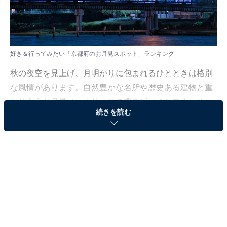
好き＆行ってみたい「京都府のお月見スポット」ランキング
秋の夜空を見上げ、月明かりに包まれるひとときは格別
な風情があります。自然豊かな名所や歴史ある建物と重
なり合うお月見は、より一層の趣を感じさせてくれるも
続きを読む
の。
All About ニュース編集部は8月29日～30日、全国の10～
60代の男女250人を対象に「お月見スポット」に関する
アンケート調査を実施。その結果の中から、今回は「好
き＆行ってみたい京都府のお月見スポットランキング」
を発表します。