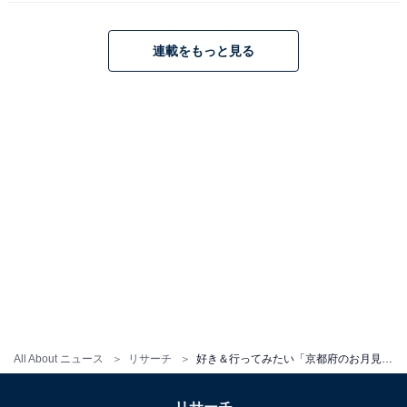
こちらもおすすめ
好き＆行ってみたい「大阪府のお月見スポッ
連載をもっと見る
ト」ランキング！ 2位「万博記念公園」、1位
は？
1
2
All About ニュース
リサーチ
好き＆行ってみたい「京都府のお月見スポット」ランキング！ 2位「嵐山・渡月橋」を抑えた1位は？【2025年調査】