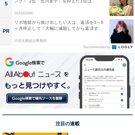
ング！ 2位「北川景子」を抑えた1位は...
回答者からは「舞台から見下ろす京都の街並みと月は圧
5
巻です。昔から月を眺める名所として知られ、夜間拝観
2026/03/09
の時期は幻想的な雰囲気に包まれます」（20代男性／新
リボ地獄から抜け出したい人は、返済を3～6
ヶ月停止して『大幅に減額してから返済す...
潟県）、「清水寺と満月の風景は風情がありそうだと思
PR
うからです」（30代女性／宮城県）、「古都の夜景と月
渋谷法務総合事務所
のコラボレーションが格別で、清水の舞台からは京都市
Recommended by
街と月が一望できるから」（40代男性／静岡県）、「清
水寺と一緒に月が見れたらとても京都を感じれそう」
（30代女性／愛知県）などの声が上がりました。
※回答者からのコメントは原文ママです
この記事の筆者：児玉 友梨 プロフィール
1987年東京都生まれ。フリーライター。地方に移住し、
農業の傍ら地域の魅力や暮らしに役立つ情報を中心に寄
注目の連載
稿しています。