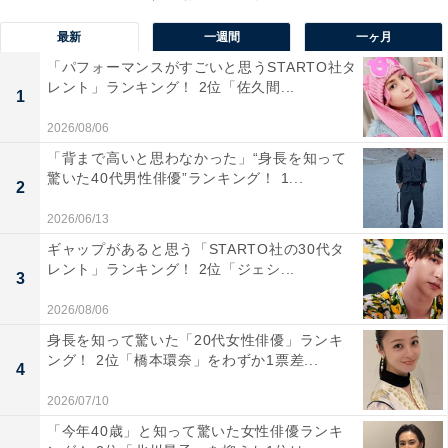
最新
一週間
一ヶ月
「パフォーマンスがすごいと思うSTARTO社タ
レント」ランキング！ 2位「佐久間...
1
2026/08/06
「背まで高いと思わなかった」“身長を知って
驚いた40代男性俳優”ランキング！ 1...
1位：清水寺／73票
2
2026/06/13
1位に選ばれたのは、清水寺でした。
ギャップがあると思う「STARTO社の30代タ
レント」ランキング！ 2位「ジェシ...
3
京都を代表する名刹「清水寺」は、お月見スポットとし
2026/08/06
ても人気。春・夏・秋の「夜間特別拝観」では、ライト
身長を知って驚いた「20代女性俳優」ランキ
アップされた舞台や三重塔が夜空に浮かび上がり、幻想
ング！ 2位「橋本環奈」をわずか1票差...
4
的な姿を楽しめます。月が寺院に寄り添うような雰囲気
2026/07/10
に包まれ、京都ならではの静寂を味わえます。
「今年40歳」と知って驚いた女性俳優ランキ