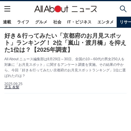
連載
ライフ
グルメ
社会
IT・ビジネス
エンタメ
リサ
好き＆行ってみたい「京都府のお月見スポッ
ト」ランキング！ 2位「嵐山・渡月橋」を抑え
た1位は？【2025年調査】
All About ニュース編集部は8月29日～30日、全国の10～60代の男女250人を
対象に「お月見スポット」に関するアンケート調査を実施。その結果の中か
ら、今回「好き＆行ってみたい京都府のお月見スポットランキング」1位に選
ばれたのは？
2025.09.25
児玉 友梨