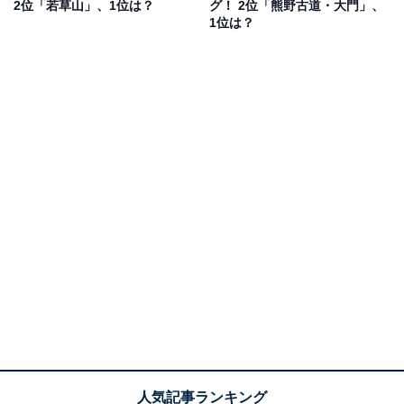
2位「若草山」、1位は？
グ！ 2位「熊野古道・大門」、
1位は？
回答者からは「風景が素晴らしい場所なので月見もした
ら最高だと思う」（40代男性／兵庫県）、「渡月橋は橋
の名の由来になるほど月と縁がある場所だから」（40代
女性／神奈川県）、「嵐山から見る月は日本を代表する
風景だから」（40代男性／神奈川県）、「川のところは
景色が開けてるので綺麗に見えるかなと思うし、渡月橋
は月という感じが入っているからこそ月を感じるのでい
いスポットだと思う」（20代女性／千葉県）などの声が
上がりました。