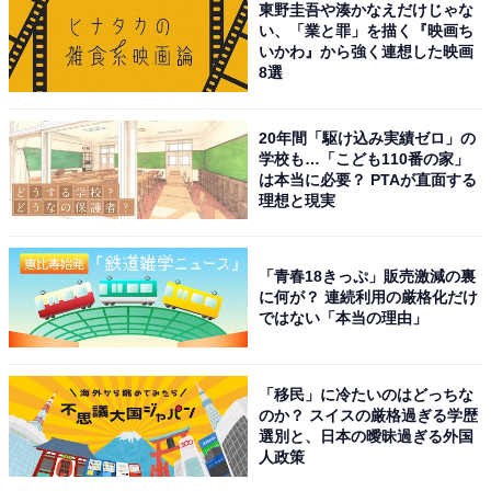
東野圭吾や湊かなえだけじゃな
い、「業と罪」を描く『映画ち
いかわ』から強く連想した映画
11位までの全ランキング結果を見
次ページ
8選
る
20年間「駆け込み実績ゼロ」の
学校も…「こども110番の家」
は本当に必要？ PTAが直面する
理想と現実
「青春18きっぷ」販売激減の裏
に何が？ 連続利用の厳格化だけ
ではない「本当の理由」
「移民」に冷たいのはどっちな
のか？ スイスの厳格過ぎる学歴
選別と、日本の曖昧過ぎる外国
人政策