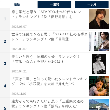
最新
一週間
一ヶ月
癒し系だと思う「STARTO社の30代タレン
ト」ランキング！ 2位「伊野尾慧」を...
1
2026/08/07
世界で活躍できると思う「STARTO社の若手タ
1位：伊勢神宮（内宮・外宮）／126票
レント」ランキング！ 2位「目黒蓮...
2
2026/08/07
1位に選ばれたのは、伊勢神宮（内宮・外宮）でした。
美しいと思う「昭和の女優」ランキング！
「吉永小百合」を抑えた1位は？
3
「伊勢神宮（内宮・外宮）」は、自然豊かな神域を持つ
2025/04/21
聖地。晴れた夜には、参道や五十鈴川のほとりで、月明
「実は二世」と知って驚いたタレントランキン
かりに照らされた社殿や木立が幻想的な景観を生み出し
グ！ 2位「杉咲花」を大差で抑えた1位...
4
ます。神聖な雰囲気に包まれながら眺める月は、心に深
く残るお月見となりそうですね。
2025/11/07
遠方からでも行きたいと思う「三重県の道の
駅」ランキング！ 2位「飯高」を抑えた1...
回答者からは「神聖な雰囲気の中で月を仰ぐ体験は格
5