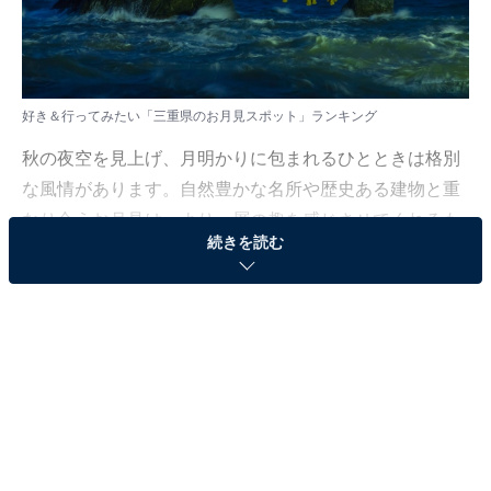
好き＆行ってみたい「三重県のお月見スポット」ランキング
秋の夜空を見上げ、月明かりに包まれるひとときは格別
な風情があります。自然豊かな名所や歴史ある建物と重
なり合うお月見は、より一層の趣を感じさせてくれるも
続きを読む
の。
All About ニュース編集部は8月29日～30日、全国の10～
60代の男女250人を対象に「お月見スポット」に関する
アンケート調査を実施。その結果の中から、今回は「好
き＆行ってみたい三重県のお月見スポットランキング」
を発表します。