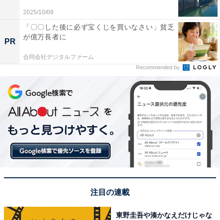
別。五十鈴川に映る月を一度は見てみたいから」（40代
2025/10/09
女性／愛知県）、「厳かな雰囲気の写真が撮れそうだか
「〇〇した後に必ず宝くじを買いなさい」貧乏
ら」（30代女性／兵庫県）、「おかげ横丁でお月見と一
が億万長者に
PR
緒に食べるものをかって、伊勢神宮でゆったりとみると
合同会社デジタルファーム
楽しそうだと思いました」（20代女性／大阪府）、「お
Recommended by
伊勢様とお月様、とてもご利益があるお月見になりそ
う」（30代男性／岡山県）などの声が上がりました。
※回答者からのコメントは原文ママです
この記事の筆者：児玉 友梨 プロフィール
1987年東京都生まれ。フリーライター。地方に移住し、
農業の傍ら地域の魅力や暮らしに役立つ情報を中心に寄
稿しています。
注目の連載
東野圭吾や湊かなえだけじゃな
7位までの全ランキング結果を見