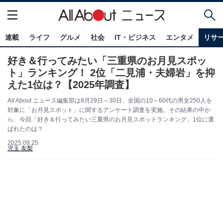
連載
ライフ
グルメ
社会
IT・ビジネス
エンタメ
リサ
好き＆行ってみたい「三重県のお月見スポッ
ト」ランキング！ 2位「二見浦・夫婦岩」を抑
えた1位は？【2025年調査】
All About ニュース編集部は8月29日～30日、全国の10～60代の男女250人を
対象に「お月見スポット」に関するアンケート調査を実施。その結果の中か
ら、今回「好き＆行ってみたい三重県のお月見スポットランキング」1位に選
ばれたのは？
2025.09.25
児玉 友梨