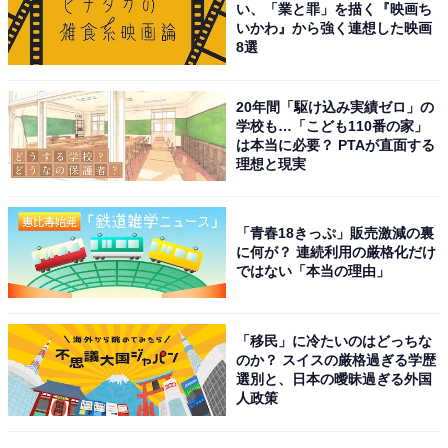
い、「業と罪」を描く『映画ち
次ページ
る
いかわ』から強く連想した映画
8選
20年間「駆け込み実績ゼロ」の
学校も…「こども110番の家」
は本当に必要？ PTAが直面する
理想と現実
「青春18きっぷ」販売激減の裏
に何が？ 連続利用の厳格化だけ
ではない「本当の理由」
「移民」に冷たいのはどっちな
のか？ スイスの厳格過ぎる学歴
選別と、日本の曖昧過ぎる外国
人政策
こちらもおすすめ
好き＆行ってみたい「滋賀県のお月見スポッ