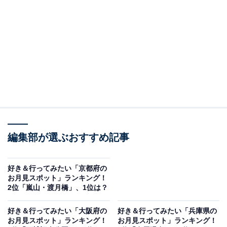
＞7位までの全ランキング結果を見る
※本ランキングは周辺エリアも含めた観月候補地です。
場所によっては夜間立入制限や拝観日の制約があるた
め、訪問時は最新情報をご確認ください。
2位：二見浦・夫婦岩／38票
2位には、二見浦・夫婦岩が選ばれました。
編集部が選ぶおすすめ記事
三重県伊勢市「二見浦」にある「夫婦岩」は、2つの岩
（男岩・女岩）が大注連縄で結ばれた海辺のシンボル。
好き＆行ってみたい「京都府の
日中の眺めも美しいですが、満月の夜には一層特別な風
お月見スポット」ランキング！
2位「嵐山・渡月橋」、1位は？
景が広がります。特に10月から翌年1月にかけては、夫
婦岩の間から昇る月を望むことができ、海と月明かりが
好き＆行ってみたい「大阪府の
好き＆行ってみたい「兵庫県の
織りなす幻想的な光景を楽しめます。
お月見スポット」ランキング！
お月見スポット」ランキング！