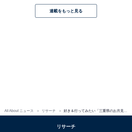
ト」ランキング！ 2位「彦根城」、1位は？
連載をもっと見る
1
2
All About ニュース
リサーチ
好き＆行ってみたい「三重県のお月見スポット」ランキング！ 2位「二見浦・夫婦岩」を抑えた1位は？【2025年調査】
リサーチ