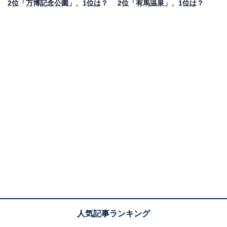
2位「万博記念公園」、1位は？
2位「有馬温泉」、1位は？
回答者からは「夫婦岩から眺める月は、きっと素晴らし
いと思うから」（40代女性／神奈川県）、「海に浮かぶ
岩と月の光が神秘的で、昔からの名所だからです」（50
代女性／兵庫県）、「海に浮かぶ夫婦岩の間から昇る月
は古くから名所として親しまれている」（30代女性／大
阪府）、「海にそびえる夫婦岩と満月の組み合わせは幻
想的。日の出だけでなく月も美しい」（50代男性／東京
都）などの声が上がりました。